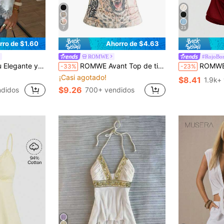
7
23
rro de $1.60
Ahorro de $4.63
ROMWE
#RojoBo
 en el Bajo, Blanco de Verano para Playa, Vacaciones y Viajes
ROMWE Avant Top de tirantes vintage para mujer con estampado de leopardo y texto en chino e inglés
ROMWE Hippie Top sin tirantes de estilo ca
-33%
-23%
¡Casi agotado!
$8.41
1.9k+
$9.26
ndidos
700+ vendidos