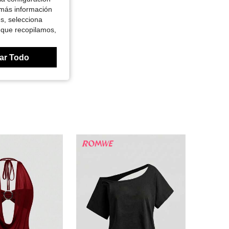
 más información
es, selecciona
 que recopilamos,
ar Todo