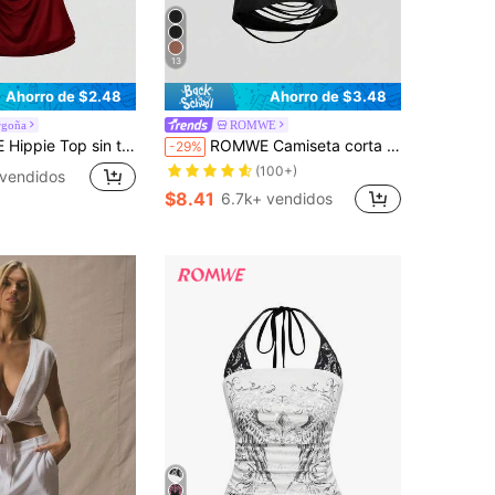
13
Ahorro de $2.48
Ahorro de $3.48
rgoña
ROMWE
¡Casi agotado!
llejero con cuello profundo y espalda descubierta, estilo retro Y2K (incluye forro de camiseta)
ROMWE Camiseta corta holgada con hombro asimétrico, espalda abierta y rasgada
-29%
(100+)
¡Casi agotado!
¡Casi agotado!
 vendidos
(100+)
(100+)
$8.41
6.7k+ vendidos
¡Casi agotado!
(100+)