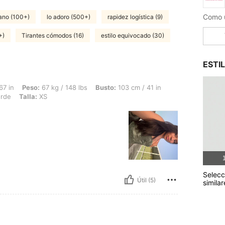
rano (100+)
lo adoro (500+)
rapidez logística (9)
+)
Tirantes cómodos (16)
estilo equivocado (30)
ESTI
 67 kg / 148 lbs, Busto: 103 cm / 41 in, Caderas: 106 cm / 42 in, Cintura: 77 cm / 3
67 in
Peso:
67 kg / 148 lbs
Busto:
103 cm / 41 in
rde
Talla:
XS
1
Selecc
Útil (5)
similar