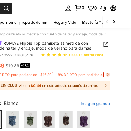
0
0
a. Press Enter to select.
pa interior y ropa de dormir
Hogar y Vida
Bisutería Y Accesorios
Be
ROMWE Hippie Top camiseta asimétrica con cuello de halter y encaje, moda de verano para damas
ROMWE Hippie Top camiseta asimétrica con
 de halter y encaje, moda de verano para damas
z2402295461015476
(1000+ Comentarios)
89
$10.89
-18%
ICE AND AVAILABILITY
 DTO. para pedidos de +$16.89
18% DE DTO. para pedidos de +$26.89
Ahorra
$0.44
en este artículo después de unirte.
:
Blanco
Imagen grande