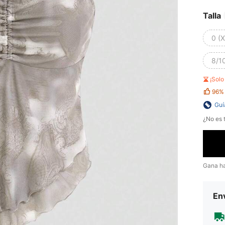
Talla
0 (
8/10
¡Sol
96%
Guí
¿No es t
Gana h
Env