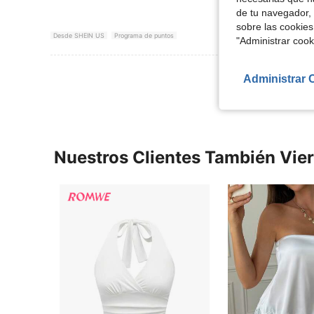
de tu navegador, 
sobre las cookies
Desde SHEIN US
Programa de puntos
"Administrar coo
Ver Más Re
Administrar 
Nuestros Clientes También Vie