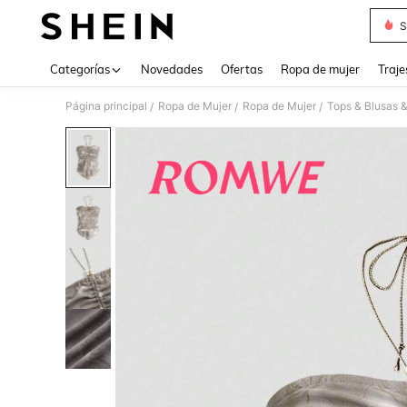
S
Use up 
Categorías
Novedades
Ofertas
Ropa de mujer
Traje
Página principal
Ropa de Mujer
Ropa de Mujer
Tops & Blusas 
/
/
/