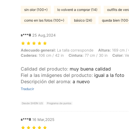
sin olor (100+)
lo volveré a comprar (14)
outfits de ve
como en las fotos (100+)
básico (24)
queda bien (100
s***8
25 Aug,2024
Adecuado general: La talla corresponde, Altura: 169 cm / 67 in, Peso:
Adecuado general:
La talla corresponde
Altura:
169 cm / 
Caderas:
106 cm / 42 in
Cintura:
77 cm / 30 in
Color:
Ve
Calidad del producto
:
muy buena calidad
Fiel a las imágenes del producto
:
igual a la foto
Descripción del aroma
:
a nuevo
Traducir
Desde SHEIN US
Programa de puntos
s***8
16 Mar,2025