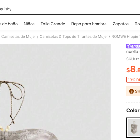
quishy
and down arrow keys to navigate search Búsqueda reciente and Busca y Encuentr
s de baño
Niños
Talla Grande
Ropa para hombre
Zapatos
Ro
& Camisetas de Mujer
Camisetas & Tops de Tirantes de Mujer
/
/
cuello
SKU: r
8
$
.
PR
13% DE
Color