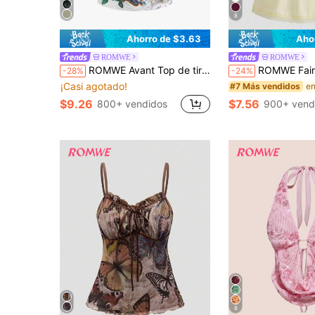
8
Ahorro de $3.63
Aho
ROMWE
ROMWE
ROMWE Avant Top de tirantes ajustada con estampado de tatuaje falso de tigre y vid en estilo retro Y2K
ROMWE Fairycore Top de encaje con ribete de volantes y 
-28%
-24%
¡Casi agotado!
#7 Más vendidos
$9.26
$7.56
800+ vendidos
900+ vend
8