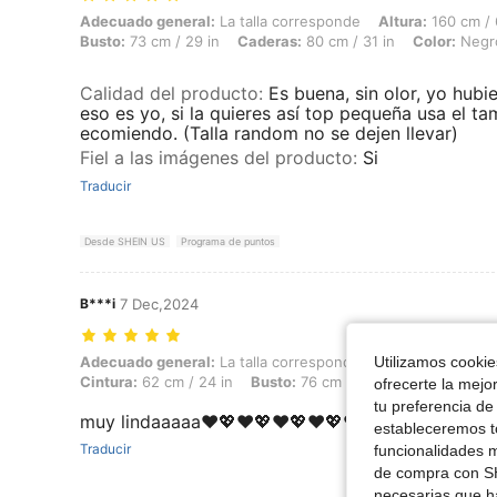
Adecuado general: La talla corresponde, Altura: 160 cm / 63 in, Peso: 
Adecuado general:
La talla corresponde
Altura:
160 cm / 
Busto:
73 cm / 29 in
Caderas:
80 cm / 31 in
Color:
Negr
Calidad del producto
:
Es buena, sin olor, yo hu
eso es yo, si la quieres así top pequeña usa el ta
ecomiendo. (Talla random no se dejen llevar)
Fiel a las imágenes del producto
:
Si
Traducir
Desde SHEIN US
Programa de puntos
B***i
7 Dec,2024
Utilizamos cookies
Adecuado general: La talla corresponde, Altura: 149 cm / 59 in, Peso:
Adecuado general:
La talla corresponde
Altura:
149 cm / 
Cintura:
62 cm / 24 in
Busto:
76 cm / 30 in
Color:
Negr
ofrecerte la mejo
tu preferencia de
muy lindaaaaa❤️💖❤️💖❤️💖❤️💖❤️💖❤️❤️💖❤️💖❤️
estableceremos to
Traducir
funcionalidades m
de compra con SH
necesarias que h