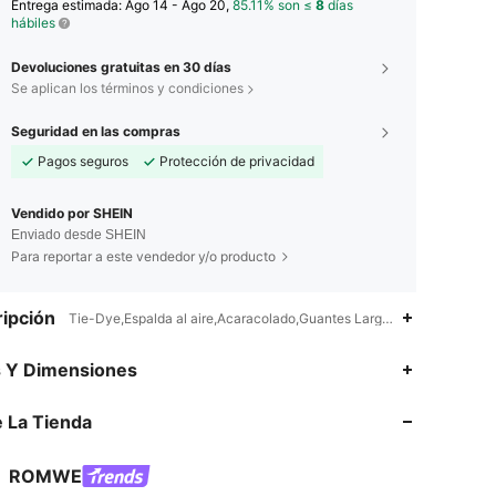
Entrega estimada:
Ago 14 - Ago 20,
85.11% son ≤
8
días
hábiles
Devoluciones gratuitas en 30 días
Se aplican los términos y condiciones
Seguridad en las compras
Pagos seguros
Protección de privacidad
Vendido por SHEIN
Enviado desde SHEIN
Para reportar a este vendedor y/o producto
ipción
Tie-Dye,Espalda al aire,Acaracolado,Guantes Largos
4.87
27K
4.2M
s Y Dimensiones
 La Tienda
4.87
27K
4.2M
ROMWE
4.87
27K
4.2M
Calificación
Artículos
Seguidores