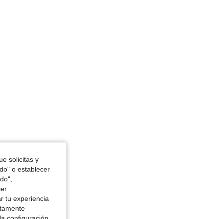
in, Color: Negro, Talla: S
e solicitas y
in, Color: Negro, Talla: XXS
odo" o establecer
do",
cer
r tu experiencia
ctamente
la configuración