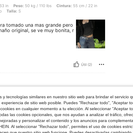
50 kg / 110 lbs, Cintura: 55 cm / 22 in, Busto: 73 cm / 29 in, Caderas: 80 cm / 31 
63 in
Peso:
50 kg / 110 lbs
Cintura:
55 cm / 22 in
o
Talla:
S
biera tomado una mas grande pero
maño original, se ve muy bonita, r
Útil (2)
 y tecnologías similares en nuestro sitio web para brindar el servicio qu
 41 kg / 90 lbs, Caderas: 87 cm / 34 in, Cintura: 62 cm / 24 in, Busto: 76 cm / 30 
59 in
Peso:
41 kg / 90 lbs
Caderas:
87 cm / 34 in
o
Talla:
XXS
r experiencia de sitio web posible. Puedes "Rechazar todo", "Aceptar t
 cookies en cualquier momento a tu elección. Al seleccionar "Aceptar to
❤️💖💖❤️💖
das las cookies opcionales, que nos ayudan a analizar el tráfico, ofre
ejoradas y personalizar el contenido y los anuncios para complementa
EIN. Al seleccionar "Rechazar todo", permites el uso de cookies estri
acen que nuestro sitio web funcione. Puedes desactivarlas cambiando 