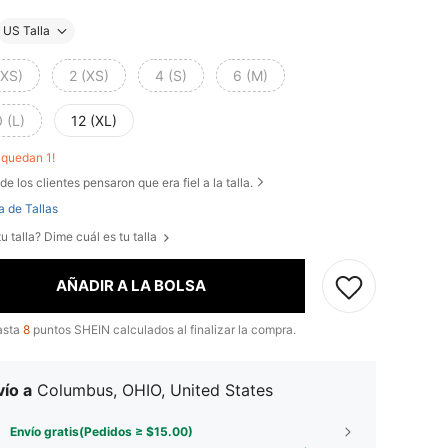
US Talla
XXS)
2 (XS)
4 (S)
6 (M)
 (L)
12 (XL)
o quedan 1!
de los clientes pensaron que era fiel a la talla.
a de Tallas
u talla? Dime cuál es tu talla
AÑADIR A LA BOLSA
asta
8
puntos SHEIN calculados al finalizar la compra.
ío a
Columbus, OHIO, United States
Envío gratis(Pedidos ≥ $15.00)