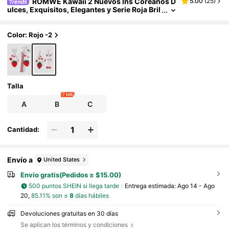
ROMWE Kawaii 2 Nuevos Ins Coreanos D
5.00
(
25
)
ulces, Exquisitos, Elegantes y Serie Roja Bril
lante con Diamantes de Strass, Bola de Cerá
mica Suave, Diamante de Resina, Corazón de Fre
sa, Lazo de Acrílico, Fresa, Cereza, DIY Llavero,
Color: Rojo -2
Colgante de Bolso, Colgante de Taza de Agua, C
olgante de Funda de Teléfono Móvil, Accesorios
de Amor Fijos y Pegados, Conjunto Combinado,
Adecuado para Hermanas, Novias, Niñas y Dama
s para Uso Diario, Regalos de Vacaciones
Talla
7 left
A
B
C
Cantidad:
Envío a
United States
Envío gratis(Pedidos ≥ $15.00)
500 puntos SHEIN si llega tarde
Entrega estimada:
Ago 14 - Ago
20,
85.11% son ≤
8
días hábiles
Devoluciones gratuitas en 30 días
Se aplican los términos y condiciones