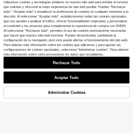
n decoración de lazo, accesorio del
Utilizamos cookies y tecnologías similares en nuestro sitio web para brindar el servicio
2
icado, dijes para bolso, regalos para
$
.48
-29%
con cupón
que solicitas y ofrecerte la mejor experiencia de sitio web posible. Puedes "Rechazar
maestros, accesorios rojos, accesor
todo", "Aceptar todo" o establecer tu preferencia de cookies en cualquier momento a tu
ios para festivales, regalos de gradu
elección. Al seleccionar "Aceptar todo", estableceremos todas las cookies opcionales,
ación, regalos de apreciación a ma
que nos ayudan a analizar el tráfico, ofrecer funcionalidades mejoradas y personalizar
estros, regalos de cumpleaños, rega
el contenido y los anuncios para complementar tu experiencia de compra con SHEIN.
los para el Día de la Madre
Al seleccionar "Rechazar todo", permites el uso de cookies estrictamente necesarias
que hacen que nuestro sitio web funcione. Puedes desactivarlas cambiando la
configuración de tu navegador, pero esto puede afectar el funcionamiento del sitio web.
Para obtener más información sobre las cookies que utilizamos y para ajustar tus
configuraciones de cookies opcionales, selecciona "Administrar cookies". Para obtener
más información sobre cómo procesamos los datos que recopilamos,
Rechazar Todo
Aceptar Todo
Administrar Cookies
¡28% DE DESCUENTO!
AÑADIR A LA BOLSA