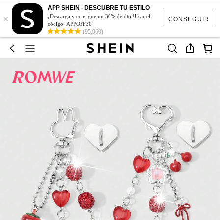
APP SHEIN - DESCUBRE TU ESTILO
×
¡Descarga y consigue un 30% de dto.!Usar el
CONSEGUIR
código: APPOFF30
(95,960)