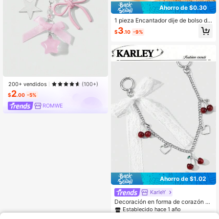
Ahorro de $0.30
1 pieza Encantador dije de bolso de
fresa 3D decorado con cuentas de
3
$
.10
-9%
semillas hecho a mano, accesorio d
e bolso de fruta personalizado, ade
cuado para el uso diario de niñas, ci
tas, viajes, regalo de temporada de
graduación
200+ vendidos
(100+)
2
$
.00
-5%
ROMWE
Ahorro de $1.02
KarIeY
Decoración en forma de corazón de
cereza, dije para bolso, accesorio li
Establecido hace 1 año
ndo para niñas, cadena de metal co
100+ vendidos