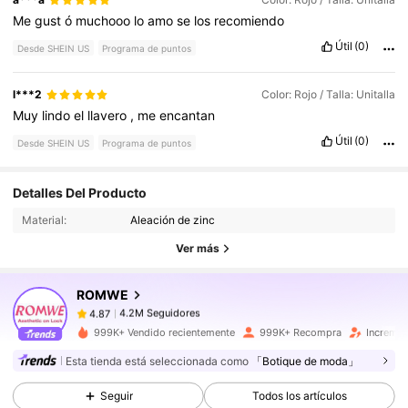
Me
gust
ó
muchooo
lo
amo
se
los
recomiendo
Útil
(0)
Desde SHEIN US
Programa de puntos
l***2
Color: Rojo / Talla: Unitalla
Muy
lindo
el
llavero
,
me
encantan
Útil
(0)
Desde SHEIN US
Programa de puntos
4.2M Seguidores
4.87
Detalles Del Producto
Material:
Aleación de zinc
4.2M Seguidores
4.87
Ver más
ROMWE
4.2M Seguidores
4.87
j***6
pagó
Hace 2 horas
999K+ Vendido recientemente
999K+ Recompra
Incremen
4.2M Seguidores
4.87
Esta tienda está seleccionada como
「Botique de moda」
Seguir
Todos los artículos