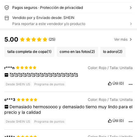
Pagos seguros · Protección de privacidad
Vendido por y Enviado desde: SHEIN
Para reportar a este vendedor y/o producto
5.00
(25)
Ver más
talla completa de copa
(1)
como en las fotos
(2)
lo adoro
(2)
r***n
Color: Rojo / Talla: Unitalla
🥰🥰🥰🥰🥰🥰🥰🥰🥰🥰🥰🥰🥰🥰🥰🥰
Útil
(0)
Desde SHEIN US
Programa de puntos
o***3
Color: Rojo / Talla: Unitalla
Demasiado
hermosoooo
y
demasiado
tierno
muy
lindo
para
el
precio
y
la
calidad
Útil
(0)
Desde SHEIN US
Programa de puntos
a***a
Color: Rojo / Talla: Unitalla