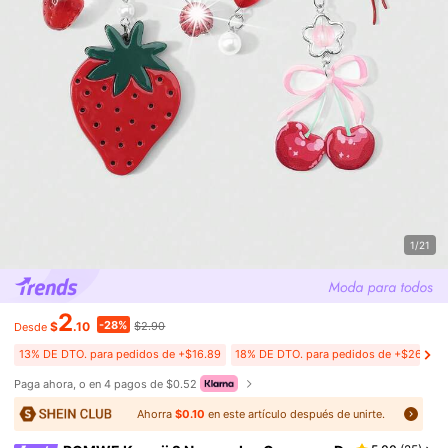
1/21
2
-28%
$
.10
$2.90
Desde
13% DE DTO. para pedidos de +$16.89
18% DE DTO. para pedidos de +$26.89
Paga ahora, o en 4 pagos de $0.52
Ahorra
$0.10
en este artículo después de unirte.