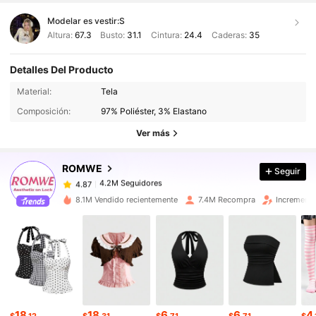
Modelar es vestir:
S
Altura:
67.3
Busto:
31.1
Cintura:
24.4
Caderas:
35
Detalles Del Producto
4.2M Seguidores
4.87
Material:
Tela
Composición:
97% Poliéster, 3% Elastano
4.2M Seguidores
4.87
Ver más
ROMWE
Seguir
4.2M Seguidores
4.87
s***i
pagó
Hace 1 horas
8.1M Vendido recientemente
7.4M Recompra
Incremento
4.2M Seguidores
4.87
4.2M Seguidores
4.87
4.2M Seguidores
4.87
18
18
6
6
4
$
.12
$
.31
$
.71
$
.71
$