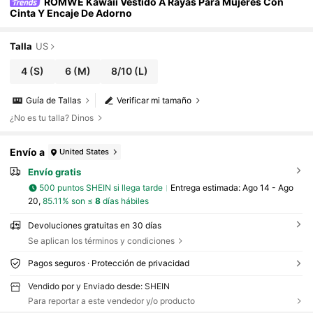
ROMWE Kawaii Vestido A Rayas Para Mujeres Con
Cinta Y Encaje De Adorno
Talla
US
4
(S)
6
(M)
8/10
(L)
Guía de Tallas
Verificar mi tamaño
¿No es tu talla? Dinos
Envío a
United States
Envío gratis
500 puntos SHEIN si llega tarde
Entrega estimada:
Ago 14 - Ago
20,
85.11% son ≤
8
días hábiles
Devoluciones gratuitas en 30 días
Se aplican los términos y condiciones
Pagos seguros · Protección de privacidad
Vendido por y Enviado desde: SHEIN
Para reportar a este vendedor y/o producto