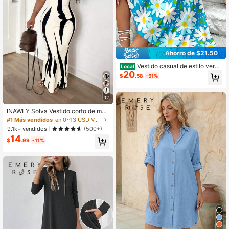
Ahorro de $21.50
Vestido casual de estilo veran
Local
20
iego para damas con estampado de
$
.58
-51%
margaritas, sin mangas, para playa,
vacaciones y regalo para mujeres
12
INAWLY Solva Vestido corto de man
ga corta ajustado y sexy con estam
#1 Más vendidos
en 0~13 USD Vestidos De Mujer
pado para mujer en verano
9.1k+ vendidos
(500+)
14
$
.99
-11%