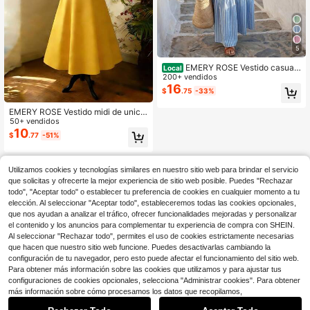
5
EMERY ROSE Vestido casual
Local
bohemio de estilo minimalista para
200+ vendidos
vacaciones, con rayas, tirantes suel
16
$
.75
-33%
tos y mangas de tirante ancho para
mujer, vestido casual de vacacione
EMERY ROSE Vestido midi de unicol
s, vestido de playa, vestido de vera
or con hombros descubiertos, elega
50+ vendidos
no con volantes para mujer, vestido
nte y ceñido a la cintura para citas
10
largo a rayas azul y blanco para mu
$
.77
-51%
y fiestas
jer
Utilizamos cookies y tecnologías similares en nuestro sitio web para brindar el servicio
que solicitas y ofrecerte la mejor experiencia de sitio web posible. Puedes "Rechazar
todo", "Aceptar todo" o establecer tu preferencia de cookies en cualquier momento a tu
elección. Al seleccionar "Aceptar todo", estableceremos todas las cookies opcionales,
que nos ayudan a analizar el tráfico, ofrecer funcionalidades mejoradas y personalizar
el contenido y los anuncios para complementar tu experiencia de compra con SHEIN.
Al seleccionar "Rechazar todo", permites el uso de cookies estrictamente necesarias
que hacen que nuestro sitio web funcione. Puedes desactivarlas cambiando la
configuración de tu navegador, pero esto puede afectar el funcionamiento del sitio web.
Para obtener más información sobre las cookies que utilizamos y para ajustar tus
configuraciones de cookies opcionales, selecciona "Administrar cookies". Para obtener
más información sobre cómo procesamos los datos que recopilamos,