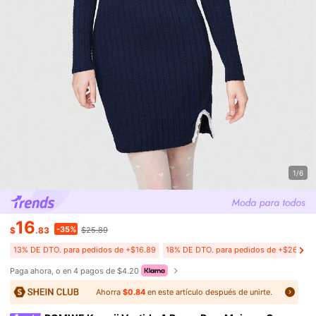
1/6
16
-35%
$
.83
$25.89
13% DE DTO. para pedidos de +$16.89
18% DE DTO. para pedidos de +$26.89
Paga ahora, o en 4 pagos de $4.20
Ahorra
$0.84
en este artículo después de unirte.