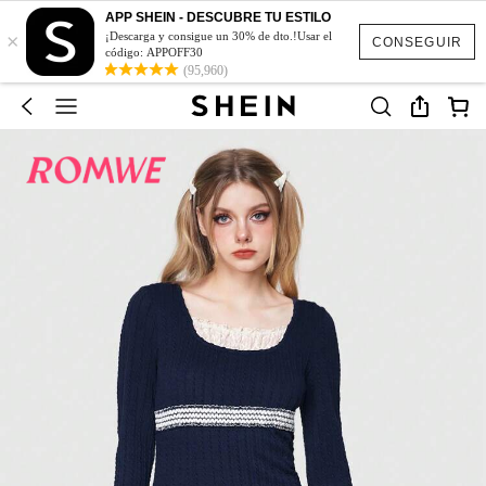
APP SHEIN - DESCUBRE TU ESTILO
×
¡Descarga y consigue un 30% de dto.!Usar el
CONSEGUIR
código: APPOFF30
(95,960)