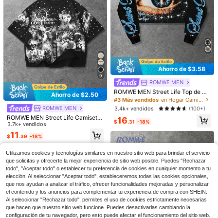
Ahorro de $3.58
9
ROMWE MEN
#3 Más vendidos
en Hogar Camisetas de hombre
¡Casi agotado!
ROMWE MEN Street Life Top de ma
11
Ahorro de $2.50
nga larga con cordón casual unise
#3 Más vendidos
#3 Más vendidos
en Hogar Camisetas de hombre
en Hogar Camisetas de hombre
x, camiseta de cuello redondo con
Ahorro de $13.63
ROMWE MEN
¡Casi agotado!
¡Casi agotado!
3.4k+ vendidos
(100+)
14
estampado gráfico de estilo callejer
#3 Más vendidos
en Hogar Camisetas de hombre
ROMWE MEN Street Life Camiseta
16
o
EMCGICC Camiseta de algod
Local
$
.31
-18%
ROMWE MEN
de manga corta con estampado de
3.7k+ vendidos
¡Casi agotado!
ón de manga larga fina estilo Y2k p
#6 Más vendidos
en Eslogan Camisetas de hombre
moda callejera para hombres, corte
ROMWE MEN Street Life Sudadera
ara hombre Street Life, divertida y v
11
900+ vendidos
$
.39
-18%
holgado
de cuello redondo de manga larga c
intage de hip hop, corte regular estil
¡Casi agotado!
10
on estampado de letras y números, i
o urbano con estampado digital, reg
$
.85
-56%
700+ vendidos
nformal, para otoño
alo ideal para él
Utilizamos cookies y tecnologías similares en nuestro sitio web para brindar el servicio
11
que solicitas y ofrecerte la mejor experiencia de sitio web posible. Puedes "Rechazar
$
.81
-26%
todo", "Aceptar todo" o establecer tu preferencia de cookies en cualquier momento a tu
elección. Al seleccionar "Aceptar todo", estableceremos todas las cookies opcionales,
que nos ayudan a analizar el tráfico, ofrecer funcionalidades mejoradas y personalizar
el contenido y los anuncios para complementar tu experiencia de compra con SHEIN.
Al seleccionar "Rechazar todo", permites el uso de cookies estrictamente necesarias
que hacen que nuestro sitio web funcione. Puedes desactivarlas cambiando la
configuración de tu navegador, pero esto puede afectar el funcionamiento del sitio web.