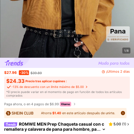
1/8
¡Últimos 2 días
$27.96
-30%
$39.89
$24.33
Precio tras aplicar cupónes :
-13% de descuento con un límite máximo de $5.00
​*El precio puede variar en el momento de pago en función de todos los artículos
comprados
Paga ahora, o en 4 pagos de $6.99
Ahorra
$1.40
en este artículo después de unirte.
ROMWE MEN Prep Chaqueta casual con c
5.00
(
1
)
remallera y calavera de pana para hombre, pa
ra el otoño