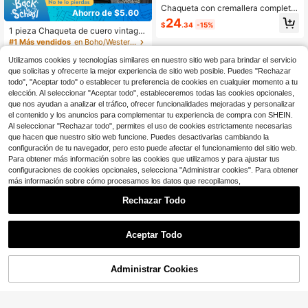
Chaqueta con cremallera completa
Ahorro de $5.60
y cuello vuelto para hombre, tejido l
24
$
.34
-15%
iso y nítido, versátil y minimalista, pr
1 pieza Chaqueta de cuero vintage
enda exterior para desplazamiento
desgastada con cremallera complet
#1 Más vendidos
en Boho/Western - Estilo occidental Chaquetas y ab
s, top casual delgado para primaver
a y cuello largo para hombre, abrigo
90+ vendidos
a/otoño
de cuero PU de estilo motocicleta c
Utilizamos cookies y tecnologías similares en nuestro sitio web para brindar el servicio
24
asual para hombre, primavera y oto
$
.09
-19%
que solicitas y ofrecerte la mejor experiencia de sitio web posible. Puedes "Rechazar
ño
todo", "Aceptar todo" o establecer tu preferencia de cookies en cualquier momento a tu
elección. Al seleccionar "Aceptar todo", estableceremos todas las cookies opcionales,
que nos ayudan a analizar el tráfico, ofrecer funcionalidades mejoradas y personalizar
el contenido y los anuncios para complementar tu experiencia de compra con SHEIN.
Al seleccionar "Rechazar todo", permites el uso de cookies estrictamente necesarias
que hacen que nuestro sitio web funcione. Puedes desactivarlas cambiando la
configuración de tu navegador, pero esto puede afectar el funcionamiento del sitio web.
Para obtener más información sobre las cookies que utilizamos y para ajustar tus
configuraciones de cookies opcionales, selecciona "Administrar cookies". Para obtener
más información sobre cómo procesamos los datos que recopilamos,
Rechazar Todo
Aceptar Todo
Administrar Cookies
¡30% DE DESCUENTO!
AÑADIR A LA BOLSA