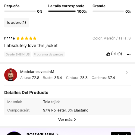
Pequeña
La talla corresponde
Grande
0%
100%
0%
lo adoro
(1)
h***e
Color: Marrón / Talla: S
I
absolutely
love
this
jacket
Útil
(0)
Desde SHEIN US
Programa de puntos
Modelar es vestir:
M
Altura:
72.8
Busto:
35.4
Cintura:
28.3
Caderas:
37.4
Detalles Del Producto
669K Seguidores
4.82
Material:
Tela tejida
Composición:
97% Poliéster, 3% Elastano
669K Seguidores
4.82
Ver más
ROMWE MEN