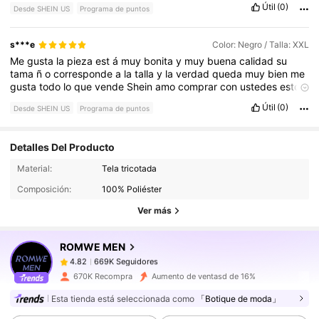
Útil
(0)
Desde SHEIN US
Programa de puntos
s***e
Color: Negro / Talla: XXL
Me
gusta
la
pieza
est
á
muy
bonita
y
muy
buena
calidad
su
tama
ñ
o
corresponde
a
la
talla
y
la
verdad
queda
muy
bien
me
gusta
todo
lo
que
vende
Shein
amo
comprar
con
ustedes
estoy
muy
satisfecha
con
mi
compra
y
seguir
é
comprando
mientras
Útil
(0)
Desde SHEIN US
Programa de puntos
pueda
gracias
Detalles Del Producto
669K Seguidores
4.82
Material:
Tela tricotada
Composición:
100% Poliéster
669K Seguidores
4.82
Ver más
ROMWE MEN
669K Seguidores
4.82
b***e
pagó
Hace 6 horas
670K Recompra
Aumento de ventasd de 16%
669K Seguidores
4.82
Esta tienda está seleccionada como
「Botique de moda」