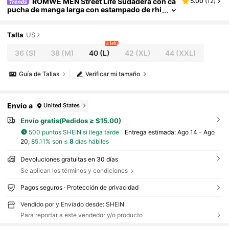
ROMWE MEN Street Life Sudadera con ca
5.00
(
12
)
pucha de manga larga con estampado de rhi
nestones de moda para hombres, otoño
Talla
US
4 left
36
(S)
38
(M)
40
(L)
42
(XL)
44
(XXL)
Guía de Tallas
Verificar mi tamaño
Envío a
United States
Envío gratis(Pedidos ≥ $15.00)
500 puntos SHEIN si llega tarde
Entrega estimada:
Ago 14 - Ago
20,
85.11% son ≤
8
días hábiles
Devoluciones gratuitas en 30 días
Se aplican los términos y condiciones
Pagos seguros · Protección de privacidad
Vendido por y Enviado desde: SHEIN
Para reportar a este vendedor y/o producto