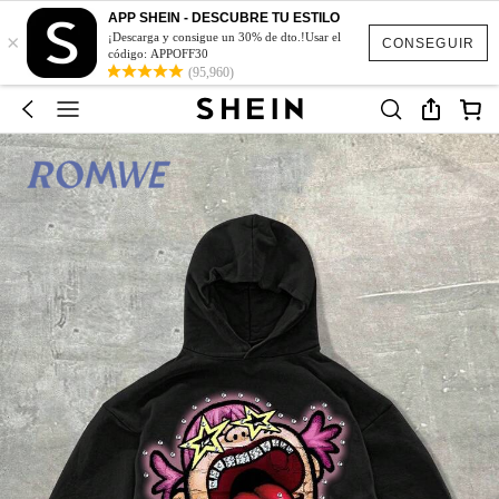
APP SHEIN - DESCUBRE TU ESTILO
×
¡Descarga y consigue un 30% de dto.!Usar el
CONSEGUIR
código: APPOFF30
(95,960)