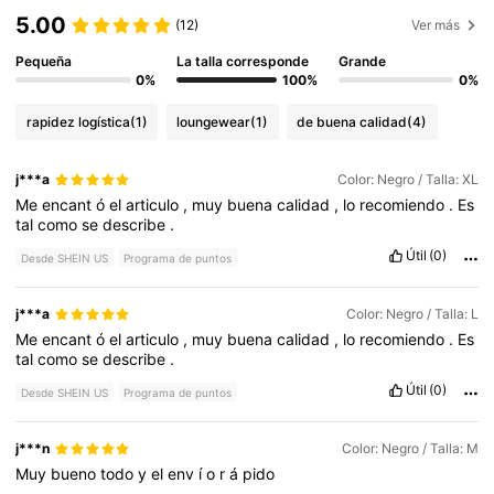
5.00
(12)
Ver más
Pequeña
La talla corresponde
Grande
0%
100%
0%
rapidez logística
(1)
loungewear
(1)
de buena calidad
(4)
j***a
Color: Negro / Talla: XL
Me
encant
ó
el
articulo
,
muy
buena
calidad
,
lo
recomiendo
.
Es
tal
como
se
describe
.
Útil
(0)
Desde SHEIN US
Programa de puntos
j***a
Color: Negro / Talla: L
Me
encant
ó
el
articulo
,
muy
buena
calidad
,
lo
recomiendo
.
Es
tal
como
se
describe
.
Útil
(0)
Desde SHEIN US
Programa de puntos
j***n
Color: Negro / Talla: M
Muy
bueno
todo
y
el
env
í
o
r
á
pido