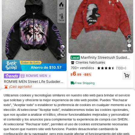
5
Manfinity Streetrush Sudader
Local
a con estampado de cara y letras p
Clientes habituales
ara hombre, sudadera casual minim
Ahorro de $10.57
700+ vendidos
(100+)
alista con gráfico de ropa urbana 2
6
025
$
.99
-88%
ROMWE MEN
ROMWE MEN Street Life Sudadera
Free Shipping
con capucha de manga larga con e
¡Casi agotado!
stampado minimalista gráfico para
700+ vendidos
(100+)
hombre, de estilo casual de primave
Utilizamos cookies y tecnologías similares en nuestro sitio web para brindar el servicio
15
ra/verano, Y2K
$
.32
-41%
que solicitas y ofrecerte la mejor experiencia de sitio web posible. Puedes "Rechazar
todo", "Aceptar todo" o establecer tu preferencia de cookies en cualquier momento a tu
elección. Al seleccionar "Aceptar todo", estableceremos todas las cookies opcionales,
que nos ayudan a analizar el tráfico, ofrecer funcionalidades mejoradas y personalizar
el contenido y los anuncios para complementar tu experiencia de compra con SHEIN.
Al seleccionar "Rechazar todo", permites el uso de cookies estrictamente necesarias
que hacen que nuestro sitio web funcione. Puedes desactivarlas cambiando la
configuración de tu navegador, pero esto puede afectar el funcionamiento del sitio web.