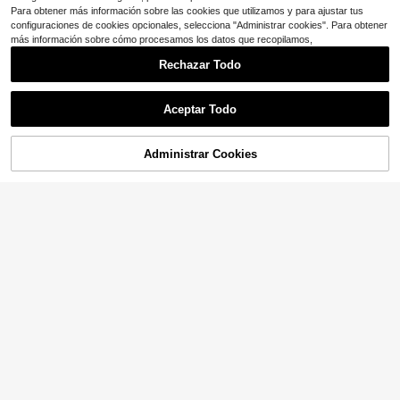
Para obtener más información sobre las cookies que utilizamos y para ajustar tus
configuraciones de cookies opcionales, selecciona "Administrar cookies". Para obtener
más información sobre cómo procesamos los datos que recopilamos,
Rechazar Todo
Aceptar Todo
Administrar Cookies
¡36% DE DESCUENTO!
AÑADIR A LA BOLSA