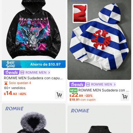
Ahorro de $10.97
ROMWE MEN
ROMWE MEN Sudadera con capuc
ha personalizada de arte callejero r
Solo quedan 4
ROMWE MEN
ebelde
60+ vendidos
ROMWE MEN Sudadera con c
NEW
14
22
$
.92
-42%
apucha para hombre con estampad
$
.89
-23%
o de fuente artística a rayas y efect
$19.91
con cupón
o puff (patrón aleatorio)