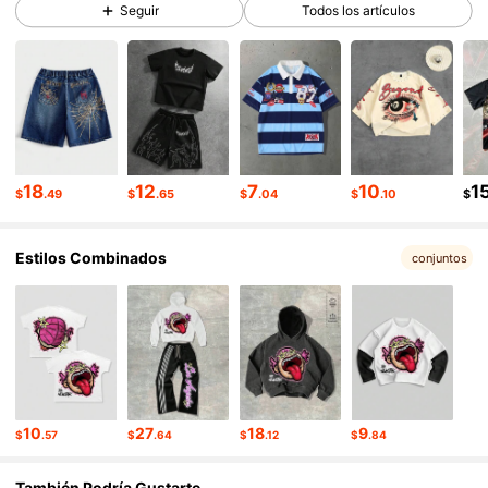
Seguir
Todos los artículos
669K Seguidores
4.82
669K Seguidores
4.82
669K Seguidores
4.82
18
12
7
10
1
$
.49
$
.65
$
.04
$
.10
$
Estilos Combinados
669K Seguidores
4.82
conjuntos
669K Seguidores
4.82
669K Seguidores
4.82
10
27
18
9
$
.57
$
.64
$
.12
$
.84
669K Seguidores
4.82
También Podría Gustarte