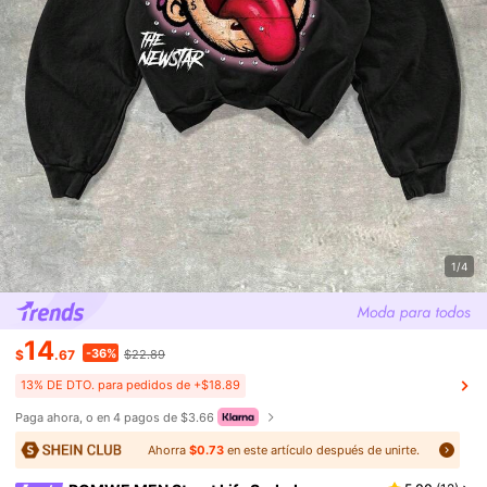
1/4
14
-36%
$
.67
$22.89
13% DE DTO. para pedidos de +$18.89
Paga ahora, o en 4 pagos de $3.66
Ahorra
$0.73
en este artículo después de unirte.