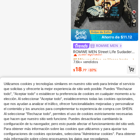
6
Ahorro de $11.12
ROMWE MEN
#1 Más vendidos
en Manga hasta la muñeca Sudaderas con cremallera
¡Casi agotado!
ROMWE MEN Street Life Sudadera
con capucha con cierre de cremalle
#1 Más vendidos
#1 Más vendidos
en Manga hasta la muñeca Sudaderas con cremallera
en Manga hasta la muñeca Sudaderas con cremallera
ra, cordón y forro térmico con esta
7.6k+ vendidos
¡Casi agotado!
¡Casi agotado!
mpado de ángel de moda callejera
#1 Más vendidos
en Manga hasta la muñeca Sudaderas con cremallera
18
gráfica casual de primavera para ho
$
.77
-37%
¡Casi agotado!
mbres, otoño/invierno, Y2K
Utilizamos cookies y tecnologías similares en nuestro sitio web para brindar el servicio
que solicitas y ofrecerte la mejor experiencia de sitio web posible. Puedes "Rechazar
todo", "Aceptar todo" o establecer tu preferencia de cookies en cualquier momento a tu
elección. Al seleccionar "Aceptar todo", estableceremos todas las cookies opcionales,
que nos ayudan a analizar el tráfico, ofrecer funcionalidades mejoradas y personalizar
el contenido y los anuncios para complementar tu experiencia de compra con SHEIN.
Al seleccionar "Rechazar todo", permites el uso de cookies estrictamente necesarias
que hacen que nuestro sitio web funcione. Puedes desactivarlas cambiando la
configuración de tu navegador, pero esto puede afectar el funcionamiento del sitio web.
Para obtener más información sobre las cookies que utilizamos y para ajustar tus
configuraciones de cookies opcionales, selecciona "Administrar cookies". Para obtener
más información sobre cómo procesamos los datos que recopilamos,