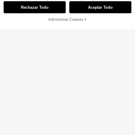
Rechazar Todo
Aceptar Todo
Administrar Cookies
¡18% DE DESCUENTO!
AÑADIR A LA BOLSA