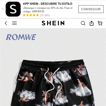
APP SHEIN - DESCUBRE TU ESTILO
×
¡Descarga y consigue un 30% de dto.!Usar el
CONSEGUIR
código: APPOFF30
(95,960)