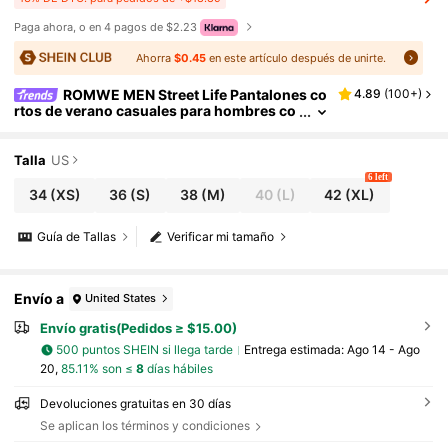
Paga ahora, o en 4 pagos de $2.23
Ahorra
$0.45
en este artículo después de unirte.
ROMWE MEN Street Life Pantalones co
4.89
(
100+
)
rtos de verano casuales para hombres co
n estampado total y cintura con cordón
Talla
US
6 left
34
(XS)
36
(S)
38
(M)
40
(L)
42
(XL)
Guía de Tallas
Verificar mi tamaño
Envío a
United States
Envío gratis(Pedidos ≥ $15.00)
500 puntos SHEIN si llega tarde
Entrega estimada:
Ago 14 - Ago
20,
85.11% son ≤
8
días hábiles
Devoluciones gratuitas en 30 días
Se aplican los términos y condiciones