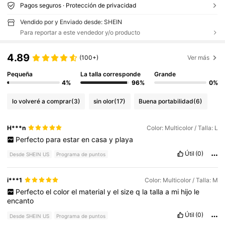
Pagos seguros · Protección de privacidad
Vendido por y Enviado desde: SHEIN
Para reportar a este vendedor y/o producto
4.89
(100+)
Ver más
Pequeña
La talla corresponde
Grande
4%
96%
0%
lo volveré a comprar
(3)
sin olor
(17)
Buena portabilidad
(6)
H***n
Color: Multicolor / Talla: L
Perfecto
para
estar
en
casa
y
playa
Útil
(0)
Desde SHEIN US
Programa de puntos
i***1
Color: Multicolor / Talla: M
Perfecto
el
color
el
material
y
el
size
q
la
talla
a
mi
hijo
le
encanto
Útil
(0)
Desde SHEIN US
Programa de puntos