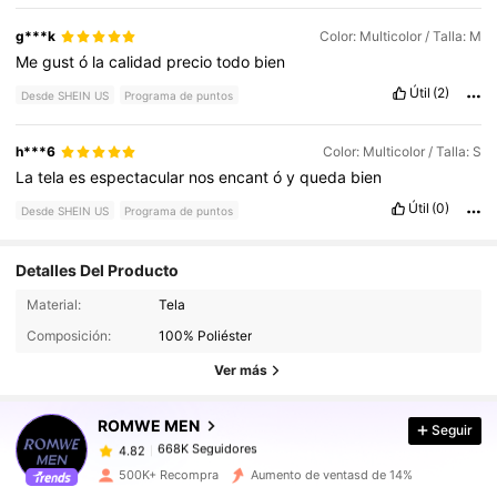
g***k
Color: Multicolor / Talla: M
Me
gust
ó
la
calidad
precio
todo
bien
Útil
(2)
Desde SHEIN US
Programa de puntos
h***6
Color: Multicolor / Talla: S
La
tela
es
espectacular
nos
encant
ó
y
queda
bien
Útil
(0)
Desde SHEIN US
Programa de puntos
Detalles Del Producto
668K Seguidores
4.82
Material:
Tela
Composición:
100% Poliéster
668K Seguidores
4.82
Ver más
ROMWE MEN
Seguir
668K Seguidores
4.82
y***r
pagó
Hace 1 horas
500K+ Recompra
Aumento de ventasd de 14%