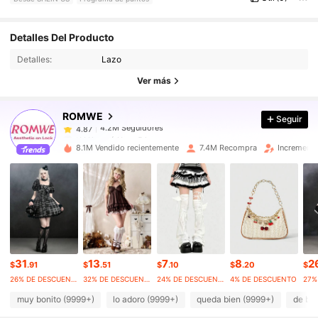
4.2M Seguidores
4.87
Detalles Del Producto
Detalles:
Lazo
4.2M Seguidores
4.87
Ver más
ROMWE
Seguir
4.2M Seguidores
4.87
t***l
pagó
Hace 5 horas
8.1M Vendido recientemente
7.4M Recompra
Incremento
4.2M Seguidores
4.87
4.2M Seguidores
4.87
4.2M Seguidores
4.87
31
13
7
8
2
$
.91
$
.51
$
.10
$
.20
$
26% DE DESCUENTO
32% DE DESCUENTO
24% DE DESCUENTO
4% DE DESCUENTO
4.2M Seguidores
4.87
muy bonito (9999+)
lo adoro (9999+)
queda bien (9999+)
de bu