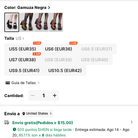
e tacón grueso con lazo, zapatos Mary Jane dulc
es de cuero de tacón bajo para uso diario y trabaj
Color: Gamuza Negra
o
Talla
US
3 left
3 left
US5
(EUR35)
US6
(EUR36)
US6.5
(EUR37)
1 left
US7
(EUR38)
US8
(EUR39)
US9
(EUR40)
US9.5
(EUR41)
US10.5
(EUR42)
Guía de Tallas
Cantidad:
Envío a
United States
Envío gratis(Pedidos ≥ $15.00)
500 puntos SHEIN si llega tarde
Entrega estimada:
Ago 14 - Ago
20,
85.11% son ≤
8
días hábiles