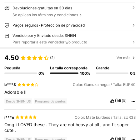
Devoluciones gratuitas en 30 días
Se aplican los términos y condiciones
Pagos seguros · Protección de privacidad
Vendido por y Enviado desde: SHEIN
Para reportar a este vendedor y/o producto
4.50
(2)
Ver más
Pequeña
La talla corresponde
Grande
0%
100%
0%
b***3
Color: Gamuza negra / Talla: EUR40
Adorable
!!
Útil
(0)
Desde SHEIN US
Programa de puntos
i***o
Color: Mate burdeos / Talla: EUR38
Omg
i
LOVED
these
.
They
are
not
heavy
at
all
,
and
fit
super
cute
.
Útil
(0)
Desde SHEIN US
Programa de puntos