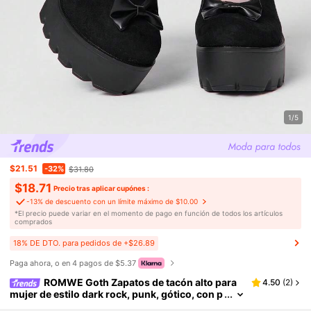
1/5
$21.51
-32%
$31.80
$18.71
Precio tras aplicar cupónes :
-13% de descuento con un límite máximo de $10.00
​*El precio puede variar en el momento de pago en función de todos los artículos
comprados
18% DE DTO. para pedidos de +$26.89
Paga ahora, o en 4 pagos de $5.37
ROMWE Goth Zapatos de tacón alto para
4.50
(
2
)
mujer de estilo dark rock, punk, gótico, con p
untera cerrada, para vestidos de fiesta Y2K, d