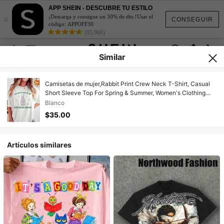
APP SHEIN - DESCUBRE TU ESTILO
×
¡Descarga y consigue un 30% de dto.!Usar el
CONSEGUIR
código: APPOFF30
(95,960)
Similar
Camisetas de mujer,Rabbit Print Crew Neck T-Shirt, Casual
Short Sleeve Top For Spring & Summer, Women's Clothing
Tee For adult, Men, Women, Teen, Teenager, adolescent,
Blanco
Youth
$35.00
Artículos similares