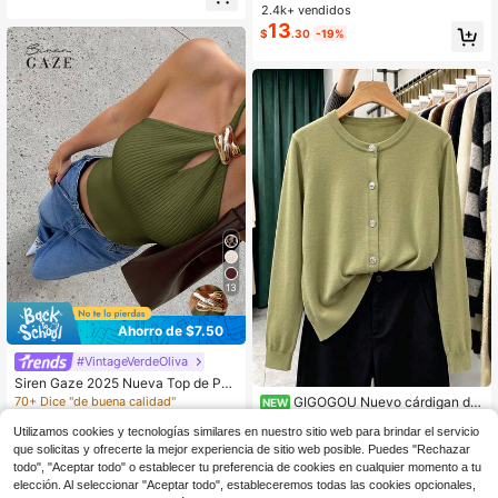
do de suéter de punto corto con ma
2.4k+ vendidos
ngas acampanadas, blanco, estilo b
13
$
.30
-19%
oho chic para primavera/verano/oto
ño
13
Ahorro de $7.50
#VintageVerdeOliva
Siren Gaze 2025 Nueva Top de Pun
to con Escote de Halter Decoración
70+ Dice "de buena calidad"
GIGOGOU Nuevo cárdigan de
NEW
de Metal para Mujer
punto básico para mujer primavera/
200+ vendidos
Clientes habituales
otoño, chaqueta casual de manga l
Utilizamos cookies y tecnologías similares en nuestro sitio web para brindar el servicio
7
17
$
.09
-51%
$
.19
-11%
arga, cuello redondo, botones delan
que solicitas y ofrecerte la mejor experiencia de sitio web posible. Puedes "Rechazar
teros, suéter top
todo", "Aceptar todo" o establecer tu preferencia de cookies en cualquier momento a tu
elección. Al seleccionar "Aceptar todo", estableceremos todas las cookies opcionales,