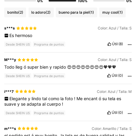
0%
100%
0%
bonito
(2)
lo adoro
(2)
bueno para la piel
(1)
muy cool
(1)
s***s
Color: Azul / Talla: S
Es
hermoso
Útil
(8)
Desde SHEIN US
Programa de puntos
M***y
Color: Azul / Talla: S
Todo
lleg
ó
super
bien
y
rapido
😍😍😍😍😍😍😍😍💖💖💖
Útil
(0)
Desde SHEIN US
Programa de puntos
i***7
Color: Azul / Talla: M
Elegante
y
lindo
tal
como
la
foto
!
Me
encant
ó
su
tela
es
suave
y
se
adapta
al
cuerpo
!
Útil
(0)
Desde SHEIN US
Programa de puntos
m***s
Color: Amarillo / Talla: S
el
pedido
est
á
muy
bonito
,
la
tela
es
de
buena
calidad
y
las