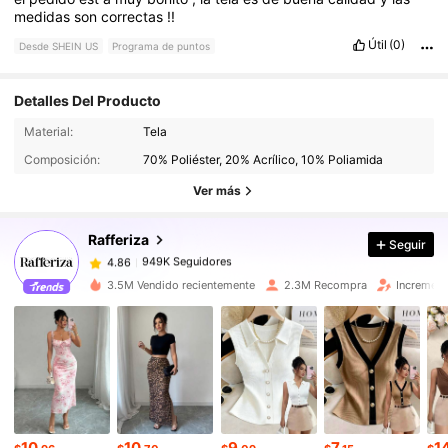
medidas
son
correctas
!!
Útil
(0)
Desde SHEIN US
Programa de puntos
Detalles Del Producto
949K Seguidores
4.86
Material:
Tela
Composición:
70% Poliéster, 20% Acrílico, 10% Poliamida
Ver más
949K Seguidores
4.86
Rafferiza
Seguir
949K Seguidores
4.86
u***i
pagó
Hace 3 horas
3.5M Vendido recientemente
2.3M Recompra
Increment
949K Seguidores
4.86
949K Seguidores
4.86
949K Seguidores
4.86
10
10
9
7
1