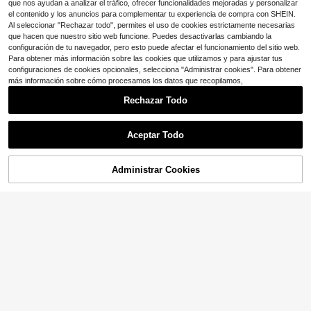
que nos ayudan a analizar el tráfico, ofrecer funcionalidades mejoradas y personalizar
el contenido y los anuncios para complementar tu experiencia de compra con SHEIN.
Al seleccionar "Rechazar todo", permites el uso de cookies estrictamente necesarias
que hacen que nuestro sitio web funcione. Puedes desactivarlas cambiando la
configuración de tu navegador, pero esto puede afectar el funcionamiento del sitio web.
Para obtener más información sobre las cookies que utilizamos y para ajustar tus
configuraciones de cookies opcionales, selecciona "Administrar cookies". Para obtener
más información sobre cómo procesamos los datos que recopilamos,
Rechazar Todo
Aceptar Todo
Administrar Cookies
¡54% DE DESCUENTO!
AÑADIR A LA BOLSA
4
Ahorro de $3.47
#7 Más vendidos
en nuevo Vestidos de suéter para mujer
¡Casi agotado!
Vestido de punto calado a rayas est
Soleia
#8 Más vendidos
en 3~13 USD Vestidos de suéter para mujer
ilo vintage europeo y americano, ve
#7 Más vendidos
#7 Más vendidos
en nuevo Vestidos de suéter para mujer
en nuevo Vestidos de suéter para mujer
10+ Dice "ropa de playa"
Soleia Vestido de playa mini de pun
stido de punto calado suelto y estili
300+ vendidos
¡Casi agotado!
¡Casi agotado!
to con tirantes degradados para muj
#8 Más vendidos
#8 Más vendidos
en 3~13 USD Vestidos de suéter para mujer
en 3~13 USD Vestidos de suéter para mujer
zado de crochet negro para verano
14
eres
#7 Más vendidos
en nuevo Vestidos de suéter para mujer
$
.09
-11%
800+ vendidos
10+ Dice "ropa de playa"
10+ Dice "ropa de playa"
9
¡Casi agotado!
#8 Más vendidos
en 3~13 USD Vestidos de suéter para mujer
$
.62
-27%
con cupón
10+ Dice "ropa de playa"