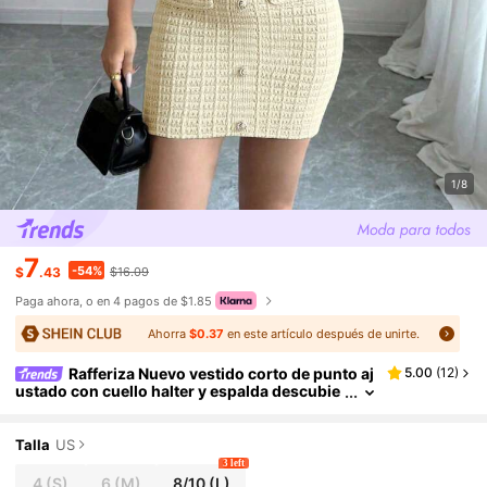
1/8
7
-54%
$
.43
$16.09
Paga ahora, o en 4 pagos de $1.85
Ahorra
$0.37
en este artículo después de unirte.
Rafferiza Nuevo vestido corto de punto aj
5.00
(
12
)
ustado con cuello halter y espalda descubie
rta para mujeres, ropa de suéter de punto de
color amarillo crema para la universidad en vera
no
Talla
US
3 left
4
(S)
6
(M)
8/10
(L)