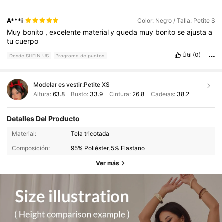
previsto
y
nunca
he
tenido
ning
ú
n
problema
con
los
envios
ni
con
las
devoluciones
.
recomendable
100
%
A***i
Color: Negro / Talla: Petite S
Muy
bonito
,
excelente
material
y
queda
muy
bonito
se
ajusta
a
tu
cuerpo
Útil
(0)
Desde SHEIN US
Programa de puntos
Modelar es vestir:
Petite XS
Altura:
63.8
Busto:
33.9
Cintura:
26.8
Caderas:
38.2
Detalles Del Producto
Material:
Tela tricotada
Composición:
95% Poliéster, 5% Elastano
Ver más