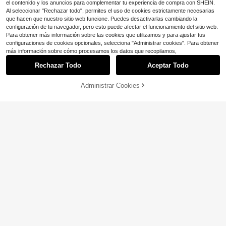
el contenido y los anuncios para complementar tu experiencia de compra con SHEIN.
Al seleccionar "Rechazar todo", permites el uso de cookies estrictamente necesarias
que hacen que nuestro sitio web funcione. Puedes desactivarlas cambiando la
configuración de tu navegador, pero esto puede afectar el funcionamiento del sitio web.
Para obtener más información sobre las cookies que utilizamos y para ajustar tus
configuraciones de cookies opcionales, selecciona "Administrar cookies". Para obtener
más información sobre cómo procesamos los datos que recopilamos,
Rechazar Todo
Aceptar Todo
Lo sentimos, este producto está agotado.
Administrar Cookies
AGOTADO
4
5
SHEIN LUNE Body 2 en 1 blanco co
#EnergiaItGirl
n camisa, cuello camisero, manga l
100+ vendidos
Franclia Mono ajustado y elegante
arga, escote en V, top de tirantes co
16
$
.79
-11%
para mujer con escote profundo en
800+ vendidos
n patchwork, ajuste ceñido
V, mangas acampanadas, cuello y
12
$
.23
-29%
mangas con adornos de encaje, cie
rre delantero con cordones, de tela
de encaje gris, para el Día de San V
alentín, elegante, para fiesta, playa,
salida, estilo millenial, cumpleaños,
color burdeos, sexy