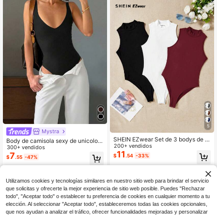
5
Mystra
SHEIN EZwear Set de 3 bodys de c
Body de camisola sexy de unicolor
uello alto en negro, blanco y burdeo
200+ vendidos
para mujer, adecuado para escenari
300+ vendidos
s para mujer, body ajustado casual
11
os y conciertos, negro de verano
7
$
.54
-33%
$
.55
-47%
apto para el verano
Utilizamos cookies y tecnologías similares en nuestro sitio web para brindar el servicio
que solicitas y ofrecerte la mejor experiencia de sitio web posible. Puedes "Rechazar
todo", "Aceptar todo" o establecer tu preferencia de cookies en cualquier momento a tu
elección. Al seleccionar "Aceptar todo", estableceremos todas las cookies opcionales,
que nos ayudan a analizar el tráfico, ofrecer funcionalidades mejoradas y personalizar
Mostrar artículos similares con stock
Ver todo