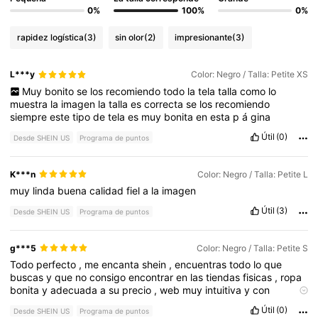
0%
100%
0%
rapidez logística
(3)
sin olor
(2)
impresionante
(3)
L***y
Color: Negro / Talla: Petite XS
Muy
bonito
se
los
recomiendo
todo
la
tela
talla
como
lo
muestra
la
imagen
la
talla
es
correcta
se
los
recomiendo
siempre
este
tipo
de
tela
es
muy
bonita
en
esta
p
á
gina
Útil
(0)
Desde SHEIN US
Programa de puntos
K***n
Color: Negro / Talla: Petite L
muy
linda
buena
calidad
fiel
a
la
imagen
Útil
(3)
Desde SHEIN US
Programa de puntos
g***5
Color: Negro / Talla: Petite S
Todo
perfecto
,
me
encanta
shein
,
encuentras
todo
lo
que
buscas
y
que
no
consigo
encontrar
en
las
tiendas
fisicas
,
ropa
bonita
y
adecuada
a
su
precio
,
web
muy
intuitiva
y
con
muchos
descuentos
para
que
la
comprar
te
salga
mas
Útil
(0)
Desde SHEIN US
Programa de puntos
economica
aun
.
Los
envios
suelen
ser
mas
rapidos
del
tiempo