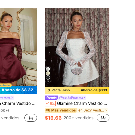
5
Ahorro de $8.32
Venta Flash
Ahorro de $3.13
Promesa
#VestidoPromesa
 los hombros, adecuado para fiesta de cumpleaños, regreso a la escuela, baile de graduación, reunión de hermanas, té de la tarde
Glamine Charm Vestido de línea A de manga larga con cuello cuadrado, con patrón floral 3D en relieve, de encaje y patchwork vintage, elegante para mujeres
-16%
en Sexy Vestidos cortos para mujer
#6 Más vendidos
500+)
$16.66
 vendidos
200+ vendidos