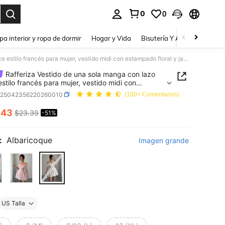
0
0
a. Press Enter to select.
pa interior y ropa de dormir
Hogar y Vida
Bisutería Y Accesorios
Be
Rafferiza Vestido de una sola manga con lazo dulce estilo francés para mujer, vestido midi con estampado floral y jacquard que realza la cintura en color rosa para estilizar la figura de la mujer
Rafferiza Vestido de una sola manga con lazo
estilo francés para mujer, vestido midi con
ado floral y jacquard que realza la cintura en
z25042356220260010
(100+ Comentarios)
osa para estilizar la figura de la mujer
.43
$23.39
-51%
ICE AND AVAILABILITY
:
Albaricoque
Imagen grande
US Talla