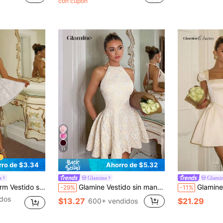
con cupón
11
rro de $3.34
Ahorro de $5.32
a
Glamine
Glami
ampado floral 3D romántico para mujeres
Glamine Vestido sin mangas elegante y minimalista de color rosa tejido con pliegues en los lados, adecuado para banquetes y fiestas de té
Glamine Charm Vestido de noche corto de satén para
-29%
-11%
idos
$13.27
$21.29
600+ vendidos