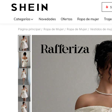
S
Use up 
Categorías
Novedades
Ofertas
Ropa de mujer
Traje
Página principal
Ropa de Mujer
Ropa de Mujer
Vestidos de muj
/
/
/