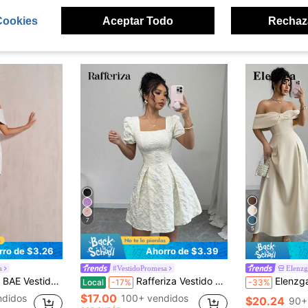
Cookies
Aceptar Todo
Rechaz
ron
7
5
rro de $3.26
Ahorro de $3.39
a
#VestidoPromesa
Elenzg
iertos y lazo para mujer, adecuado para fiesta, cita nocturna, salir de fiesta en otoño e invierno
Rafferiza Vestido de mujer con elegante escote cuadrado, mangas abullonadas y estampado floral de jacquard
Elenzga Vestido elegante de verano para mujer en color beige, esti
Local
-17%
-33%
$17.00
ndidos
100+ vendidos
$20.24
90+