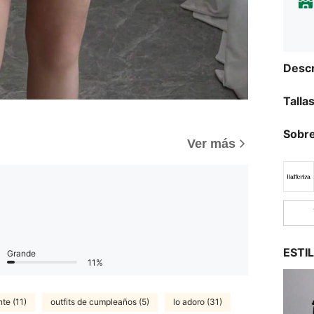
Descr
Talla
Sobre
Ver más
ESTI
Grande
11%
te (11)
outfits de cumpleaños (5)
lo adoro (31)