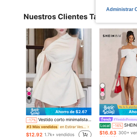
Administrar 
Nuestros Clientes También Vie
6
8
Ahorro de $2.67
Aho
Vestido corto minimalista de mujer de unicolor elegante con hombros con lazo y sin mangas, de verano en colores claros
#VestidoPromes
-17%
SHEIN BAE Vestido de cóctel elegante con hombros descub
Local
-16%
en Estirar Vestidos De Mujer
#3 Más vendidos
$16.63
300+ ve
$12.92
1.7k+ vendidos