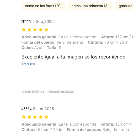
como en las fotos (29)
como una princesa (3)
graduaci
N***i
5 Sep,2025
Adecuado general: La talla corresponde, Altura: 167 cm / 66 in, Peso:
Adecuado general:
La talla corresponde
Altura:
167 cm / 
Forma del cuerpo:
Reloj de arena
Cintura:
76 cm / 30 in
Color:
Azul
Talla:
S
Excelente igual a la imagen se los recomiendo
Traducir
Desde SHEIN US
Programa de puntos
L***z
8 Jun,2025
Adecuado general: La talla corresponde, Altura: 154 cm / 61 in, Peso:
Adecuado general:
La talla corresponde
Altura:
154 cm / 
Cintura:
62 cm / 24 in
Forma del cuerpo:
Reloj de arena