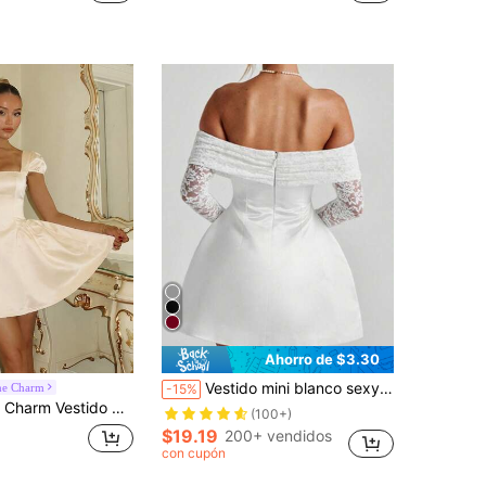
Ahorro de $3.30
Vestido mini blanco sexy de encaje semitransparente con hombros descubiertos, elegante para fiestas
ne Charm
-15%
 mujer, manga corta, espalda descubierta, blanco, para cumpleaños, boda, verano, romántico y elegante
(100+)
$19.19
200+ vendidos
con cupón