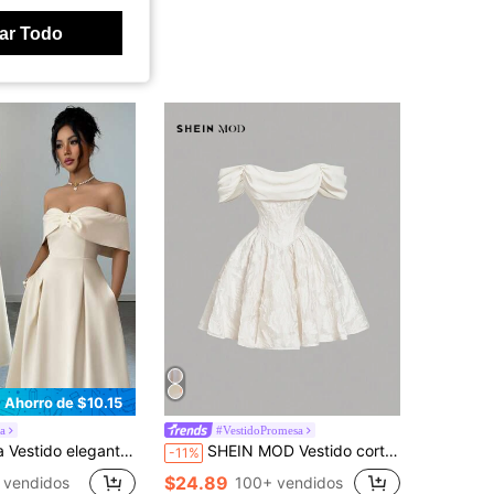
ar Todo
Ahorro de $10.15
a
#VestidoPromesa
lo francés siciliano, con hombros descubiertos, cintura ceñida, corte A y falda tipo paraguas con bolsillos, para cena, casual, boda, fiesta y vacaciones
SHEIN MOD Vestido corto de hombros descubiertos con textura color albaricoque, vestido casual de primavera para citas, vestido de graduación
-11%
$24.89
 vendidos
100+ vendidos