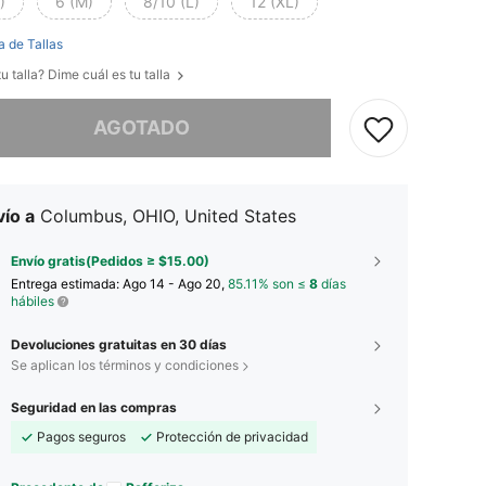
)
6 (M)
8/10 (L)
12 (XL)
a de Tallas
u talla? Dime cuál es tu talla
imos, este producto está agotado.
AGOTADO
ío a
Columbus, OHIO, United States
Envío gratis(Pedidos ≥ $15.00)
Entrega estimada:
Ago 14 - Ago 20,
85.11% son ≤
8
días
hábiles
Devoluciones gratuitas en 30 días
Se aplican los términos y condiciones
Seguridad en las compras
Pagos seguros
Protección de privacidad