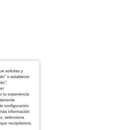
e solicitas y
odo" o establecer
do",
cer
r tu experiencia
ctamente
la configuración
 más información
es, selecciona
 que recopilamos,