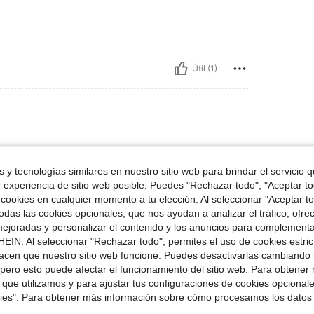
Útil (1)
ndo mucho de muy buena calidad muy
 y tecnologías similares en nuestro sitio web para brindar el servicio qu
r experiencia de sitio web posible. Puedes "Rechazar todo", "Aceptar t
 cookies en cualquier momento a tu elección. Al seleccionar "Aceptar to
das las cookies opcionales, que nos ayudan a analizar el tráfico, ofre
ejoradas y personalizar el contenido y los anuncios para complementa
Útil (1)
EIN. Al seleccionar "Rechazar todo", permites el uso de cookies estri
acen que nuestro sitio web funcione. Puedes desactivarlas cambiando 
señas
pero esto puede afectar el funcionamiento del sitio web. Para obtener
 que utilizamos y para ajustar tus configuraciones de cookies opcional
kies". Para obtener más información sobre cómo procesamos los datos