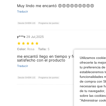
Muy lindo me encantó 😍😍😍😍😍😍😍😍😍
Traducir
Desde SHEIN US
Programa de puntos
y***c
29 Jul,2025
Color: Rosa, Talla: S
Color:
Rosa
Talla:
S
me encantó llego en tiempo y forma lo recomie
Utilizamos cookies
satisfecho con el producto
ofrecerte la mejo
Traducir
tu preferencia de
estableceremos to
funcionalidades m
Desde SHEIN US
Programa de puntos
de compra con SH
necesarias que h
Ver Más Re
de tu navegador, 
sobre las cookies
"Administrar coo