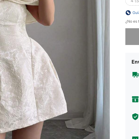
4 (S
Guí
¿No es t
Lo sent
Env