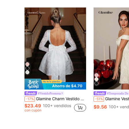
Ahorro de $4.70
#VestidoPromesa
#Temporada De
Glamine Charm Vestido mini de manga larga con contraste de encaje jacquard blanco elegante francés, adecuado para fiesta de cumpleaños, regreso a la escuela, baile de graduación, reunión de hermanas, té de la tarde
Glamine Vestido de mujer estilo palacio vintage con escote descubierto y jacquard, vestido de verano, vestido de
-17%
-51%
$23.49
100+ vendidos
$9.56
100+ vend
con cupón