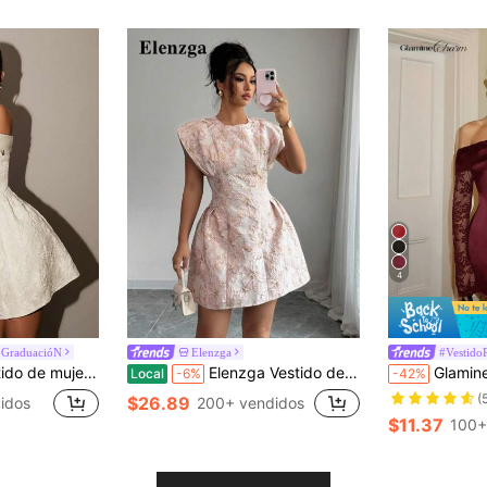
4
 GraduacióN
Elenzga
#Vestido
 dama de honor, adecuado para conciertos, elegante, vacaciones, citas románticas, ceremonia de graduación
Elenzga Vestido de verano elegante de mujer con mangas de campana y corbata en la cintura con jacquard
Glamine Charm Vestido mini elegante de mujer con encaje en
Local
-6%
-42%
(
$26.89
idos
200+ vendidos
$11.37
100+