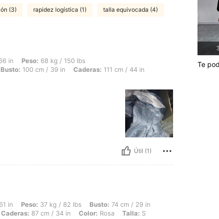
ón (3)
rapidez logística (1)
talla equivocada (4)
3
 68 kg / 150 lbs, Forma del cuerpo: Reloj de arena, Cintura: 76 cm / 30 in, Busto: 
66 in
Peso:
68 kg / 150 lbs
Te pod
Busto:
100 cm / 39 in
Caderas:
111 cm / 44 in
Útil (1)
 37 kg / 82 lbs, Busto: 74 cm / 29 in, Cintura: 62 cm / 24 in, Forma del cuerpo: Rel
61 in
Peso:
37 kg / 82 lbs
Busto:
74 cm / 29 in
Caderas:
87 cm / 34 in
Color:
Rosa
Talla:
S