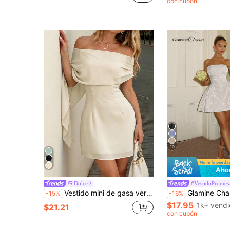
con cupón
10
Aho
Dolce
#VestidoPromes
Vestido mini de gasa verde menta con hombros descubiertos, vestido de fiesta corto ajustado con drapeado y cintura anudada para mujer
Glamine Charm Vestido sin mangas con est
-15%
-16%
$17.95
1k+ vend
$21.21
con cupón