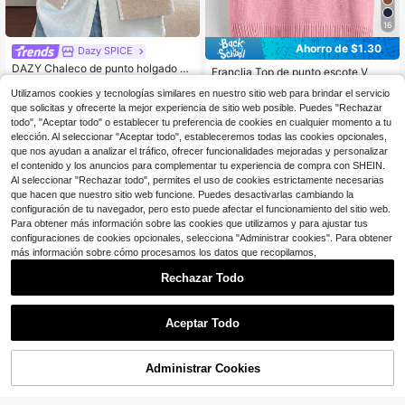
16
Ahorro de $1.30
Dazy SPICE
DAZY Chaleco de punto holgado si
Franclia Top de punto escote V
n mangas con bordado floral y contr
Solo quedan 10
100+ vendidos
aste de color, elegante cárdigan de
Utilizamos cookies y tecnologías similares en nuestro sitio web para brindar el servicio
10
10
$
.50
-56%
$
.29
-11%
con cupón
primavera/otoño para mujer
que solicitas y ofrecerte la mejor experiencia de sitio web posible. Puedes "Rechazar
todo", "Aceptar todo" o establecer tu preferencia de cookies en cualquier momento a tu
elección. Al seleccionar "Aceptar todo", estableceremos todas las cookies opcionales,
que nos ayudan a analizar el tráfico, ofrecer funcionalidades mejoradas y personalizar
el contenido y los anuncios para complementar tu experiencia de compra con SHEIN.
Al seleccionar "Rechazar todo", permites el uso de cookies estrictamente necesarias
que hacen que nuestro sitio web funcione. Puedes desactivarlas cambiando la
configuración de tu navegador, pero esto puede afectar el funcionamiento del sitio web.
Para obtener más información sobre las cookies que utilizamos y para ajustar tus
configuraciones de cookies opcionales, selecciona "Administrar cookies". Para obtener
más información sobre cómo procesamos los datos que recopilamos,
Rechazar Todo
Aceptar Todo
Administrar Cookies
¡54% DE DESCUENTO!
AÑADIR A LA BOLSA