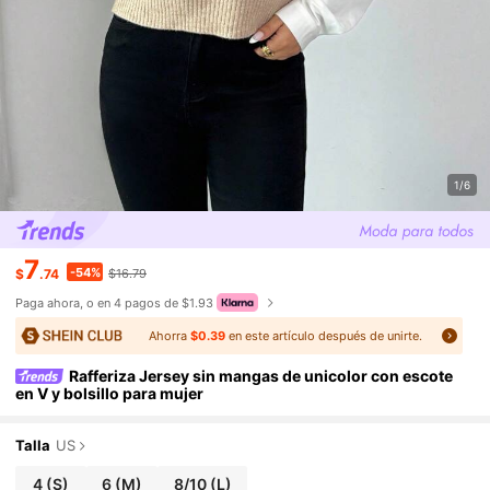
1/6
7
-54%
$
.74
$16.79
Paga ahora, o en 4 pagos de $1.93
Ahorra
$0.39
en este artículo después de unirte.
Rafferiza Jersey sin mangas de unicolor con escote
en V y bolsillo para mujer
Talla
US
4
(S)
6
(M)
8/10
(L)