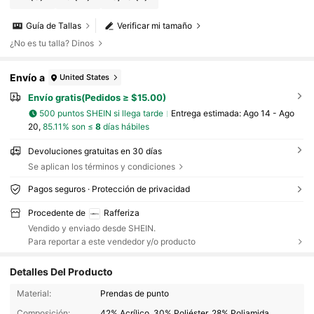
Guía de Tallas
Verificar mi tamaño
¿No es tu talla? Dinos
Envío a
United States
Envío gratis(Pedidos ≥ $15.00)
500 puntos SHEIN si llega tarde
Entrega estimada:
Ago 14 - Ago
20,
85.11% son ≤
8
días hábiles
Devoluciones gratuitas en 30 días
Se aplican los términos y condiciones
Pagos seguros · Protección de privacidad
Procedente de
Rafferiza
Vendido y enviado desde SHEIN.
Para reportar a este vendedor y/o producto
Detalles Del Producto
948K Seguidores
4.86
Material:
Prendas de punto
Composición:
42% Acrílico, 30% Poliéster, 28% Poliamida