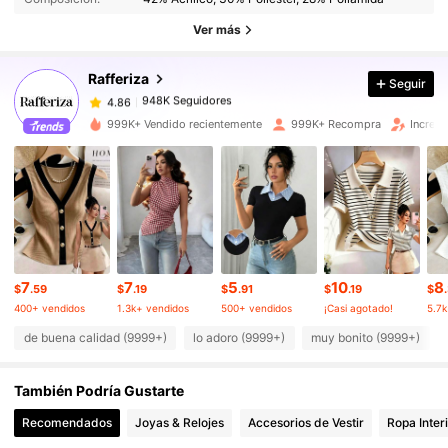
948K Seguidores
4.86
Ver más
Rafferiza
Seguir
948K Seguidores
4.86
p***8
pagó
Hace 21 horas
999K+ Vendido recientemente
999K+ Recompra
Increm
948K Seguidores
4.86
948K Seguidores
4.86
948K Seguidores
4.86
7
7
5
10
8
$
.59
$
.19
$
.91
$
.19
$
400+ vendidos
1.3k+ vendidos
500+ vendidos
¡Casi agotado!
5.7k
948K Seguidores
4.86
de buena calidad (9999+)
lo adoro (9999+)
muy bonito (9999+)
También Podría Gustarte
948K Seguidores
4.86
Recomendados
Joyas & Relojes
Accesorios de Vestir
Ropa Inter