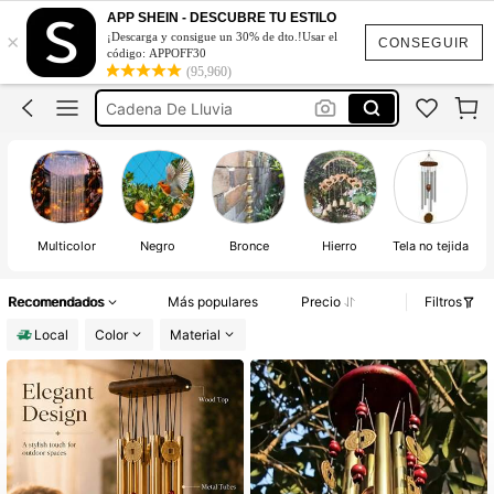
Campanas De Viento
APP SHEIN - DESCUBRE TU ESTILO
×
¡Descarga y consigue un 30% de dto.!Usar el
Sonajeros De Viento
CONSEGUIR
código: APPOFF30
(95,960)
Cadena De Lluvia
Jardineria Accesorios Patio
Campanillas De Viento
Campanas De Viento
Multicolor
Negro
Bronce
Hierro
Tela no tejida
Recomendados
Más populares
Precio
Filtros
Local
Color
Material