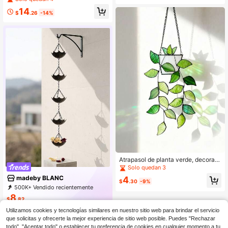
e a la intemperie
de agua de lluvia, decoración para
14
aleros, cadena de lluvia floral
$
.26
-14%
Atrapasol de planta verde, decoraci
ón de ventana de vidrio colorido, pl
Solo quedan 3
anta artificial hecha a mano - perfe
madeby BLANC
4
cto para amantes de las plantas, de
$
.30
-9%
500K+ Vendido recientemente
coración única para el hogar interio
69K+ Recompra
87K Suscripción
r/exterior
8
$
.82
Utilizamos cookies y tecnologías similares en nuestro sitio web para brindar el servicio
que solicitas y ofrecerte la mejor experiencia de sitio web posible. Puedes "Rechazar
todo", "Aceptar todo" o establecer tu preferencia de cookies en cualquier momento a tu