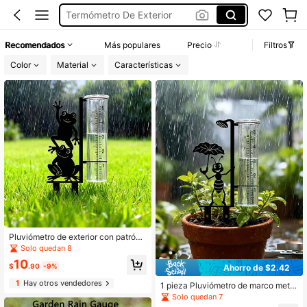
Tazas Medidoras De Vidrio
Vestidos Elegantes De Mujer
Recomendados
Más populares
Precio
Filtros
Blusas Bonitas De Mujer
Color
Material
Características
Pluviometro
Pluviómetro de exterior con patrón
de rana (incluye taza medidora de v
Solo quedan 8
idrio), pluviómetro de marco metálic
10
o de gran capacidad, adecuado par
$
.90
-9%
Ahorro de $2.42
a jardín, patio, maceta, terraza y cé
1
Hay otros vendedores
sped, diseño hermoso, estable y dur
1 pieza Pluviómetro de marco metál
adero
ico de gran capacidad, preciso y fá
Solo quedan 7
cil de leer, adecuado para jardín, pa