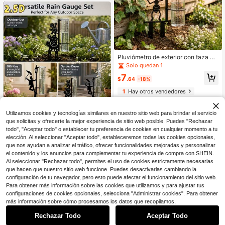
fáciles de leer
Pluviómetro de exterior con taza m
edidora de vidrio, pluviómetro con f
Solo quedan 1
orma de hormiga, números grandes
7
fáciles de leer, adecuado para jardí
$
.64
-18%
n, patio, terraza y césped
1
Hay otros vendedores
Utilizamos cookies y tecnologías similares en nuestro sitio web para brindar el servicio
Pluviómetro de Jardinerí
Local
NEW
que solicitas y ofrecerte la mejor experiencia de sitio web posible. Puedes "Rechazar
a Mini 2D de Hierro Forjado + 3D -
24
$
.20
-42%
todo", "Aceptar todo" o establecer tu preferencia de cookies en cualquier momento a tu
Diseño de Combinación Dual, Mate
rial Metálico Resistente a la Intemp
elección. Al seleccionar "Aceptar todo", estableceremos todas las cookies opcionales,
erie, Pantalla de Escala Precisa, Ins
que nos ayudan a analizar el tráfico, ofrecer funcionalidades mejoradas y personalizar
talación Fácil de Insertar. Adecuado
el contenido y los anuncios para complementar tu experiencia de compra con SHEIN.
para Medir la Precipitación Diaria e
Al seleccionar "Rechazar todo", permites el uso de cookies estrictamente necesarias
n Jardines Domésticos
que hacen que nuestro sitio web funcione. Puedes desactivarlas cambiando la
configuración de tu navegador, pero esto puede afectar el funcionamiento del sitio web.
Para obtener más información sobre las cookies que utilizamos y para ajustar tus
configuraciones de cookies opcionales, selecciona "Administrar cookies". Para obtener
1
más información sobre cómo procesamos los datos que recopilamos,
Ahorro de $27.14
0
Rechazar Todo
Aceptar Todo
Pluviómetro de exterior para d
Local
ecoración de jardín, decoración de