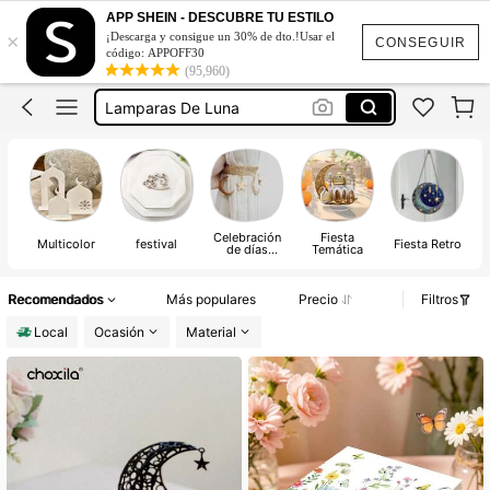
Anillos Para Servilletas
APP SHEIN - DESCUBRE TU ESTILO
×
¡Descarga y consigue un 30% de dto.!Usar el
Jarras
CONSEGUIR
código: APPOFF30
(95,960)
Servilleta De Tela
Lamparas De Luna
Calendario De Adviento
Anillos Para Servilletas
Jarras
Celebración
Fiesta
Multicolor
festival
Fiesta Retro
de días
Temática
C
festivos
Recomendados
Más populares
Precio
Filtros
Local
Ocasión
Material