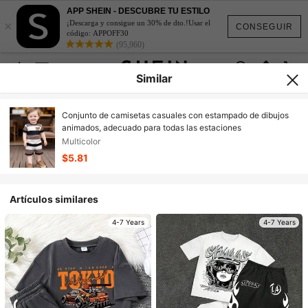
APP SHEIN - DESCUBRE TU ESTILO
×
¡Descarga y consigue un 30% de dto.!Usar el
CONSEGUIR
código: APPOFF30
(95,960)
Similar
Conjunto de camisetas casuales con estampado de dibujos
animados, adecuado para todas las estaciones
Multicolor
$5.81
Artículos similares
4-7 Years
4-7 Years