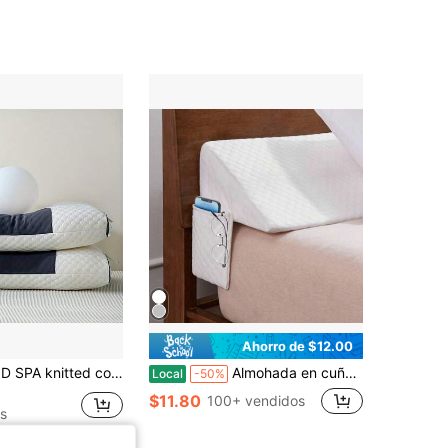
Ahorro de $12.00
otton neck pillow, 1/2pcs couple honeycomb king size. Adjustable ergonomic contour, premium core, removable hypoallergenic down-alternative liner. Soft fabric eases neck strain, ideal bedroom decor, Mother's Day & spring home gift.
Almohada en cuña para cama - Relleno para espacio entre cama y cabecera Cuña de colchón para cerrar la brecha de 0-7" entre la cabecera y el colchón o la pared para respaldar mientras duermes, almohada en cuña con patrón hexagonal
Local
-50%
$11.80
100+ vendidos
s