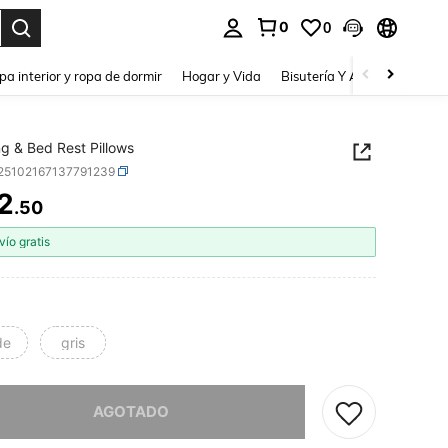
0
0
a. Press Enter to select.
pa interior y ropa de dormir
Hogar y Vida
Bisutería Y Accesorios
Be
g & Bed Rest Pillows
f25102167137791239
2
.50
ICE AND AVAILABILITY
vío gratis
de
gris
imos, este producto está agotado.
AGOTADO