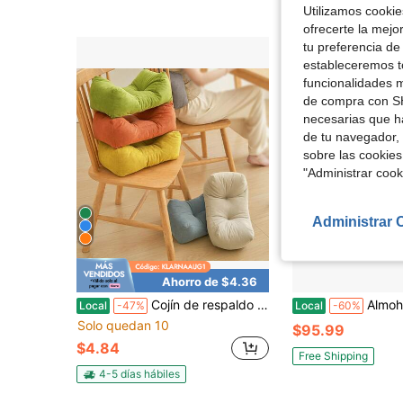
Utilizamos cookies
ofrecerte la mejo
tu preferencia de
estableceremos to
funcionalidades m
de compra con SH
necesarias que h
de tu navegador, 
sobre las cookies
"Administrar coo
Administrar 
Ahorro de $4.36
Cojín de respaldo para silla, cojín de apoyo lumbar para silla de oficina, alivio del dolor de espalda baja, cojín suave para coche, cama, sofá, alta elasticidad (Verde, 35cm*16cm*20cm)
Almohada de lectura para sentarse en la cama o el sofá, almohada para la es
Local
-47%
Local
-60%
Solo quedan 10
$95.99
$4.84
Free Shipping
4-5 días hábiles