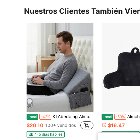
Nuestros Clientes También Vie
KTAbedding Almohada cuña para cama - Rellena el espacio entre el cabecero y el colchón 0-7" para dormir, almohada de respaldo
Almohada de respald
Local
-42%
Local
-59%
$20.10
$16.47
100+ vendidos
4-5 días hábiles
4-5 días hábiles