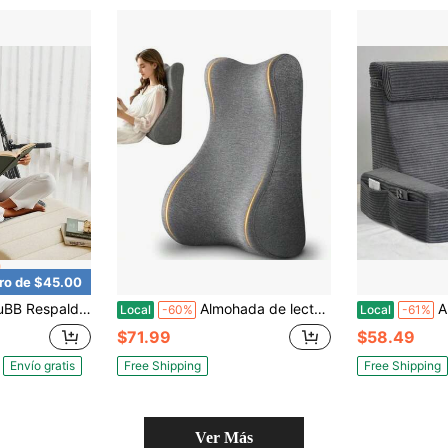
ro de $45.00
os y reposacabezas para leer, relajarse y ver la televisión, diseño portátil y ergonómico, fácil de plegar y guardar
Almohada de lectura para cama Almohada ergonómica de respaldo para cama Almohada de memoria de espuma para lectura para adultos Almohada de respaldo para dormir en cama, sofá o piso, color gris
Almohada de lectura 
Local
-60%
Local
-61%
$71.99
$58.49
Envío gratis
Free Shipping
Free Shipping
Ver Más