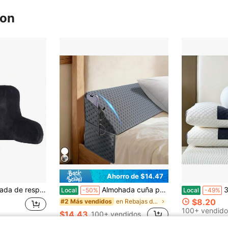
ron
Ahorro de $14.47
o de peluche de piel sintética, negro
Almohada cuña para cama para llenar el espacio entre el cabecero y el colchón (0-6 pulgadas) para dormitorio universitario, almohada cuña para colchones, relleno para camas, talla grande cerca de los cabeceros, dormir contra cabeceros o paredes, con funda extraíble
3D SPA knitted c
Local
-50%
Local
-49%
$8.20
en Rebajas de verano Almohadas para leer y descans
#2 Más vendidos
100+ vendido
$14.43
100+ vendidos