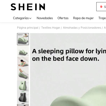
S
Use up 
Categorías
Novedades
Ofertas
Ropa de mujer
Traje
Página principal
Textiles Hogar
Almohadas y Posicionadores
A
/
/
/