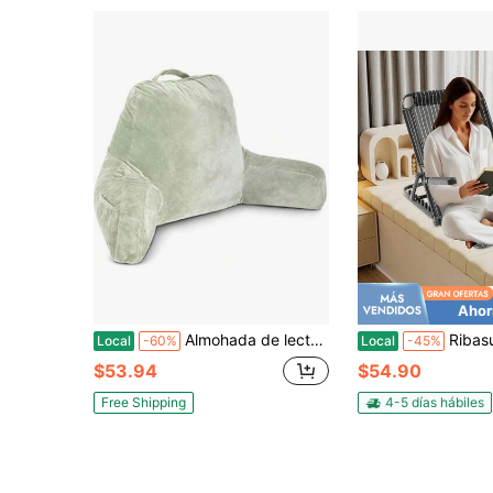
Ahor
Almohada de lectura con brazos - Respaldo estándar para sentarse en la cama - Almohada de descanso firme para adultos con rollo para el cuello y funda extraíble - Para leer, ver la televisión y relajarse - Color Salvia del desierto
RibasuBB Respaldo ajustable de 7 posiciones con reposabraz
Local
-60%
Local
-45%
$53.94
$54.90
Free Shipping
4-5 días hábiles