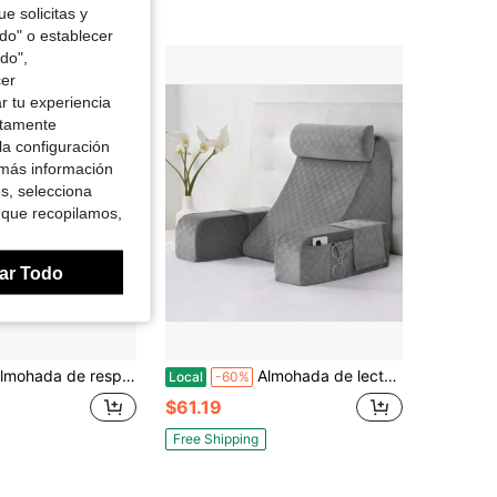
e solicitas y
odo" o establecer
do",
cer
r tu experiencia
ctamente
la configuración
 más información
es, selecciona
 que recopilamos,
ar Todo
da de respaldo de cama de felpa de piel sintética, tamaño especial, blanco marfil
Almohada de lectura para adultos, cuña ergonómica de 45 grados para silla de respaldo, con bolsillos laterales grandes, perfecta para trabajar, jugar, ver TV, relajarse o recuperarse, gran idea de regalo
Local
-60%
$61.19
Free Shipping