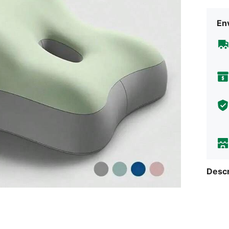
Env
Descr