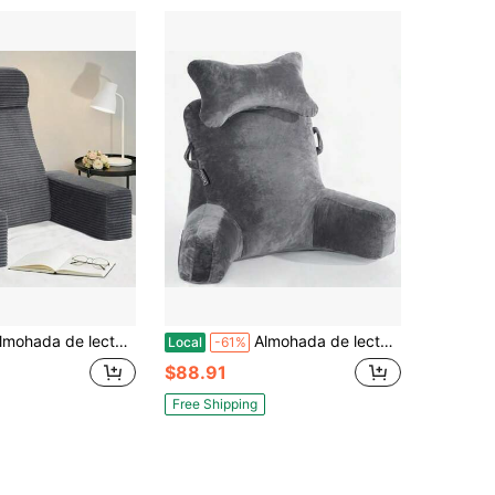
para cama de adulto - Almohada de respaldo de 22" para sentarse y descansar, almohada con brazos para esposo, silla de cama y respaldo, almohada para sentarse y descansar para sofá, estudio y ver la televisión
Almohada de lectura extra grande de 31" Almohada de descanso con rollo de cuello desmontable para sentarse en la cama o el sofá Almohada de espalda para adultos para ver la televisión/jugar/relajarse
Local
-61%
$88.91
Free Shipping