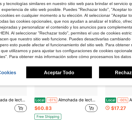
 y tecnologías similares en nuestro sitio web para brindar el servicio qu
r experiencia de sitio web posible. Puedes "Rechazar todo", "Aceptar t
 cookies en cualquier momento a tu elección. Al seleccionar "Aceptar to
das las cookies opcionales, que nos ayudan a analizar el tráfico, ofre
ejoradas y personalizar el contenido y los anuncios para complementa
EIN. Al seleccionar "Rechazar todo", permites el uso de cookies estri
acen que nuestro sitio web funcione. Puedes desactivarlas cambiando 
pero esto puede afectar el funcionamiento del sitio web. Para obtener
 que utilizamos y para ajustar tus configuraciones de cookies opcional
kies". Para obtener más información sobre cómo procesamos los datos
Cookies
Aceptar Todo
Rechaz
palda para adultos para sentarse en la cama, cojín de respaldo con bolsillos y brazos para ver la televisión y relajarse, color azul marino
Almohada de lectura de 19" para cama con brazos incorporados y bolsillos grandes, cojín de respaldo de apoyo para leer, descansar o reclinarse, funda lavable en color verde salvia
Almoha
Local
-61%
Local
-66%
$60.83
$17.27
Free Shipping