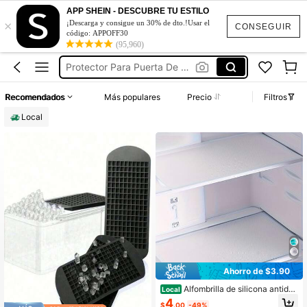
Fundas Para Manijas De Refrigerador
APP SHEIN - DESCUBRE TU ESTILO
Organizador De Nevera
×
¡Descarga y consigue un 30% de dto.!Usar el
CONSEGUIR
código: APPOFF30
Moldes Para Hielo
(95,960)
Protector Para Puerta De Refrigerador
Organizador De Refrigerador
Recomendados
Más populares
Precio
Filtros
Fundas Para Manijas De Refrigerador
Local
Organizador De Nevera
Ahorro de $3.90
Alfombrilla de silicona antides
Local
lizante para refrigerador (superficie
4
$
.00
-49%