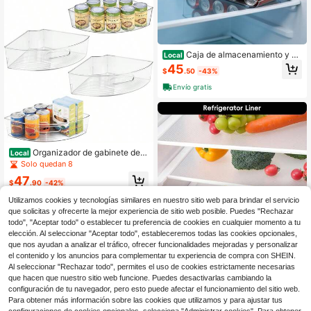
Caja de almacenamiento y or
Local
ganización para refrigerador, incluy
45
$
.50
-43%
e estante dispensador de latas de r
efrescos y bebidas, apta para refrig
Envío gratis
eradores, congeladores, despensas,
cocinas, cuartos de servicio, encim
eras, esencial para el hogar y la ofic
ina, fácil de limpiar, caja de almace
namiento apilable
Organizador de gabinete de c
Local
ocina, Juego de 4 contenedores de
Solo quedan 8
plástico transparente en forma de c
47
uña de 1/4 para gabinete de Lazy S
$
.90
-42%
usan de esquina
Envío gratis
Utilizamos cookies y tecnologías similares en nuestro sitio web para brindar el servicio
que solicitas y ofrecerte la mejor experiencia de sitio web posible. Puedes "Rechazar
todo", "Aceptar todo" o establecer tu preferencia de cookies en cualquier momento a tu
elección. Al seleccionar "Aceptar todo", estableceremos todas las cookies opcionales,
Ahorro de $6.83
que nos ayudan a analizar el tráfico, ofrecer funcionalidades mejoradas y personalizar
el contenido y los anuncios para complementar tu experiencia de compra con SHEIN.
Divisores lavables para refrig
Local
Al seleccionar "Rechazar todo", permites el uso de cookies estrictamente necesarias
erador - Tapetes impermeables y ol
3
$
.67
-65%
que hacen que nuestro sitio web funcione. Puedes desactivarlas cambiando la
eofóbicos para congeladores, estan
tes de vidrio, gabinetes y cajones -
configuración de tu navegador, pero esto puede afectar el funcionamiento del sitio web.
4-5 días hábiles
Accesorios esenciales de almacena
Para obtener más información sobre las cookies que utilizamos y para ajustar tus
miento para la cocina