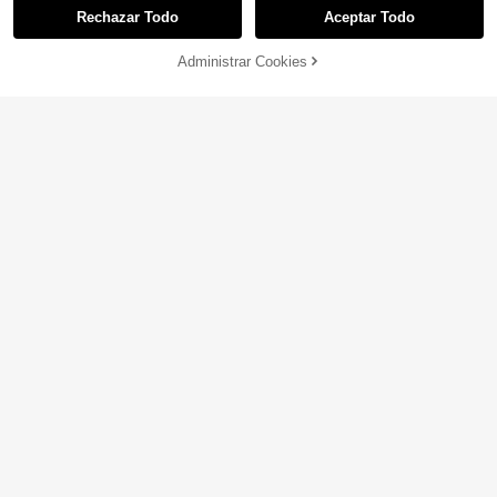
Rechazar Todo
Aceptar Todo
Administrar Cookies
¡44% DE DESCUENTO!
AÑADIR A LA BOLSA