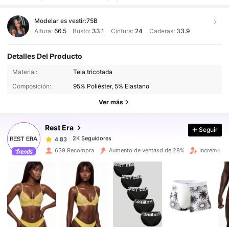
Modelar es vestir:
75B
Altura:
66.5
Busto:
33.1
Cintura:
24
Caderas:
33.9
Detalles Del Producto
2K Seguidores
4.83
Material:
Tela tricotada
Composición:
95% Poliéster, 5% Elastano
2K Seguidores
4.83
Ver más
Rest Era
Seguir
2K Seguidores
4.83
1***1
pagó
Hace 1 día
639 Recompra
Aumento de ventasd de 28%
Incremento
2K Seguidores
4.83
2K Seguidores
4.83
2K Seguidores
4.83