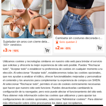
4
Camiseta sin costuras decorada co
n rhinestones de moda para mujer, s
Sujetador sin aros con cierre delant
Solo quedan 2
ujetador deportivo minimalista sin c
ero de tiras cruzadas, sin relleno, ad
100+ vendidos
2
ables
ecuado para copas A-C, para mujer
$
.96
-51%
3
$
.79
-10%
es que buscan una experiencia de p
echo suave, cómoda y relajante
Utilizamos cookies y tecnologías similares en nuestro sitio web para brindar el servicio
que solicitas y ofrecerte la mejor experiencia de sitio web posible. Puedes "Rechazar
todo", "Aceptar todo" o establecer tu preferencia de cookies en cualquier momento a tu
elección. Al seleccionar "Aceptar todo", estableceremos todas las cookies opcionales,
que nos ayudan a analizar el tráfico, ofrecer funcionalidades mejoradas y personalizar
el contenido y los anuncios para complementar tu experiencia de compra con SHEIN.
Al seleccionar "Rechazar todo", permites el uso de cookies estrictamente necesarias
que hacen que nuestro sitio web funcione. Puedes desactivarlas cambiando la
configuración de tu navegador, pero esto puede afectar el funcionamiento del sitio web.
Para obtener más información sobre las cookies que utilizamos y para ajustar tus
configuraciones de cookies opcionales, selecciona "Administrar cookies". Para obtener
más información sobre cómo procesamos los datos que recopilamos,