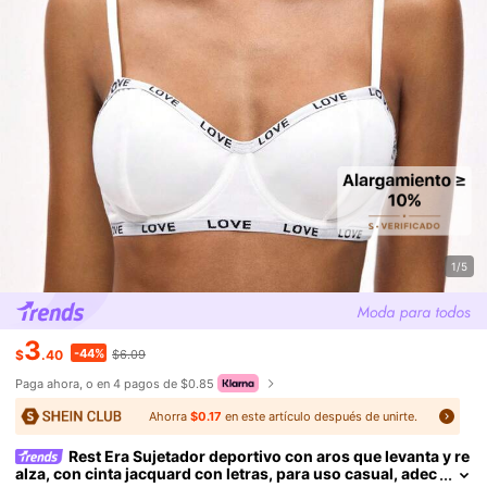
1/5
3
-44%
$
.40
$6.09
Paga ahora, o en 4 pagos de $0.85
Ahorra
$0.17
en este artículo después de unirte.
Rest Era Sujetador deportivo con aros que levanta y re
alza, con cinta jacquard con letras, para uso casual, adec