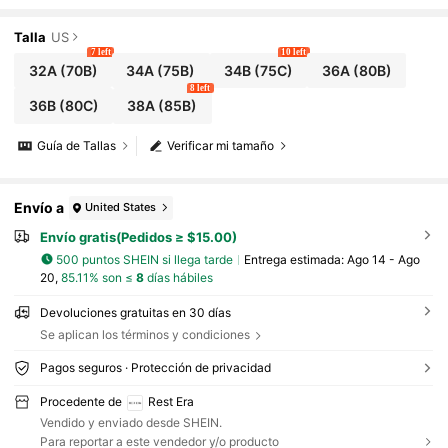
uado para gimnasio y entrenamiento, para mujeres
Talla
US
7 left
10 left
32A
(70B)
34A
(75B)
34B
(75C)
36A
(80B)
8 left
36B
(80C)
38A
(85B)
Guía de Tallas
Verificar mi tamaño
Envío a
United States
Envío gratis(Pedidos ≥ $15.00)
500 puntos SHEIN si llega tarde
Entrega estimada:
Ago 14 - Ago
20,
85.11% son ≤
8
días hábiles
Devoluciones gratuitas en 30 días
Se aplican los términos y condiciones
Pagos seguros · Protección de privacidad
Procedente de
Rest Era
Vendido y enviado desde SHEIN.
Para reportar a este vendedor y/o producto