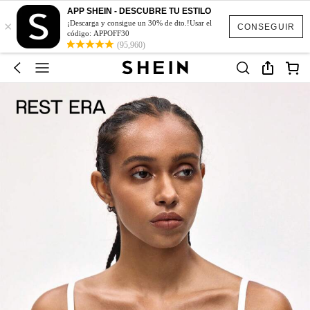
APP SHEIN - DESCUBRE TU ESTILO
×
¡Descarga y consigue un 30% de dto.!Usar el
CONSEGUIR
código: APPOFF30
(95,960)