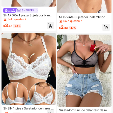
SHAPORA
SHAPORA 1 pieza Sujetador blanco
Miss Vinta Sujetador inalámbrico co
liso con elevación y soporte para m
Solo quedan 2
n estampado de letras para mujer, si
Solo quedan 7
ujeres
n acolchado
3
2
$
.40
-44%
$
.83
-47%
SHEIN 1 pieza Sujetador con aros el
Sujetador fruncido delantero de mal
egante de encaje y parches para m