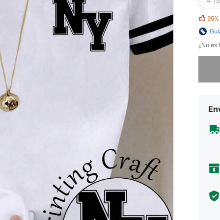
4 (S
95%
Guí
¿No es t
Lo sent
Env