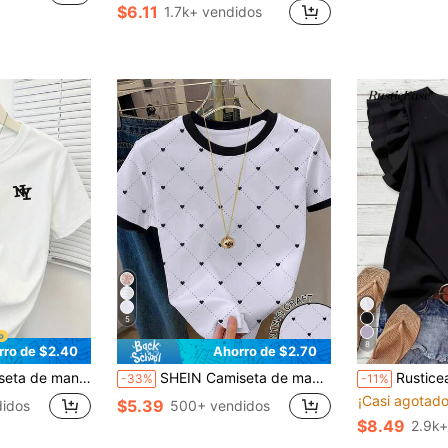
$6.11
1.7k+ vendidos
5
8
rro de $2.40
Ahorro de $2.70
rano; Camiseta de manga corta casual gris claro, diseño elegante y cómodo, camiseta casual para exteriores
SHEIN Camiseta de manga corta con cuello redondo y estampado de corazón, de uso casual y versátil para uso diario de las mujeres
Rusticease Camisa de mujer de estilo minimalis
-33%
-11%
¡Casi agotado
$5.39
idos
500+ vendidos
$8.49
2.9k+