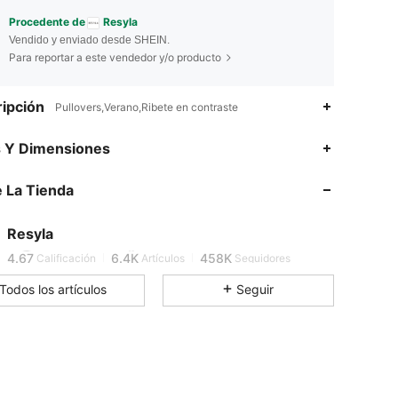
Procedente de
Resyla
Vendido y enviado desde SHEIN.
Para reportar a este vendedor y/o producto
ipción
Pullovers,Verano,Ribete en contraste
s Y Dimensiones
4.67
6.4K
458K
 La Tienda
4.67
6.4K
458K
Resyla
4.67
6.4K
458K
Calificación
Artículos
Seguidores
Todos los artículos
Seguir
4.67
6.4K
458K
4.67
6.4K
458K