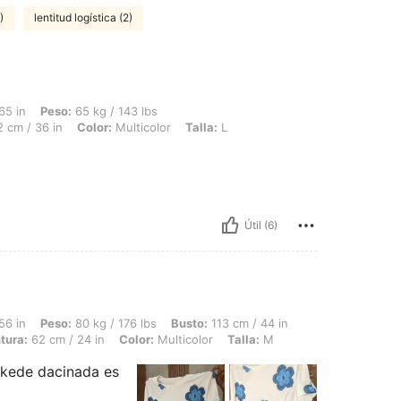
)
lentitud logística (2)
65 kg / 143 lbs, Caderas: 100 cm / 39 in, Cintura: 97 cm / 38 in, Busto: 92 cm / 36 
65 in
Peso:
65 kg / 143 lbs
 cm / 36 in
Color:
Multicolor
Talla:
L
Útil (6)
 80 kg / 176 lbs, Busto: 113 cm / 44 in, Forma del cuerpo: Manzana, Caderas: 101 c
56 in
Peso:
80 kg / 176 lbs
Busto:
113 cm / 44 in
tura:
62 cm / 24 in
Color:
Multicolor
Talla:
M
 kede dacinada es