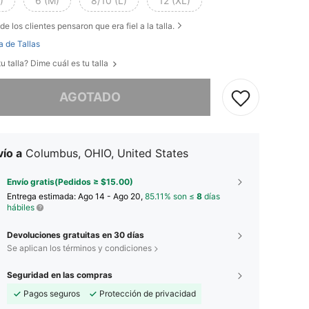
)
6 (M)
8/10 (L)
12 (XL)
de los clientes pensaron que era fiel a la talla.
a de Tallas
u talla? Dime cuál es tu talla
imos, este producto está agotado.
AGOTADO
ío a
Columbus, OHIO, United States
Envío gratis(Pedidos ≥ $15.00)
Entrega estimada:
Ago 14 - Ago 20,
85.11% son ≤
8
días
hábiles
Devoluciones gratuitas en 30 días
Se aplican los términos y condiciones
Seguridad en las compras
Pagos seguros
Protección de privacidad