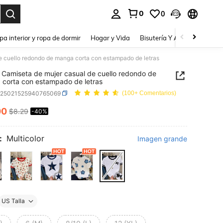
0
0
a. Press Enter to select.
pa interior y ropa de dormir
Hogar y Vida
Bisutería Y Accesorios
Be
e cuello redondo de manga corta con estampado de letras
 Camiseta de mujer casual de cuello redondo de
corta con estampado de letras
z25021525940765069
(100+ Comentarios)
00
$8.29
-40%
ICE AND AVAILABILITY
:
Multicolor
Imagen grande
US Talla