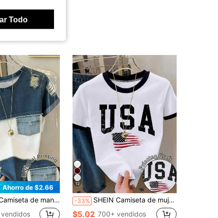
ar Todo
12
Ahorro de $2.66
 cuello redondo, efecto desgastado, parches de colores, de uso casual y versátil para uso diario
SHEIN Camiseta de mujer de manga corta con cuello redondo y estampado de bandera de EE. UU. y letras
-33%
$5.02
 vendidos
700+ vendidos