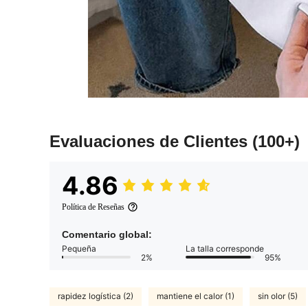
Evaluaciones de Clientes
(100+)
4.86
Política de Reseñas
Comentario global:
Pequeña
La talla corresponde
2%
95%
rapidez logística (2)
mantiene el calor (1)
sin olor (5)