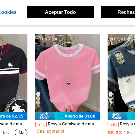
Cookies
Aceptar Todo
Rechaz
ron
20
7
rro de $2.35
Ahorro de $1.88
ques de color y rayas para mujer, estilo casual y urbano
Resyla Camiseta de manga corta de cuello redondo con bloques de color para uso diario casual de mujer, verano
Resyla Camiseta de manga corta de mujer con
-24%
-29%
¡Casi agotado!
$6.63
idos
1.8k+