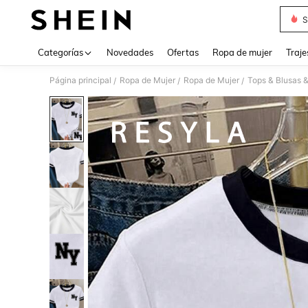
S
Use up 
Categorías
Novedades
Ofertas
Ropa de mujer
Traje
Página principal
Ropa de Mujer
Ropa de Mujer
Tops & Blusas 
/
/
/