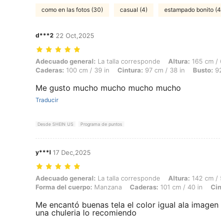
como en las fotos (30)
casual (4)
estampado bonito (4
d***2
22 Oct,2025
Adecuado general: La talla corresponde, Altura: 165 cm / 65 in, Peso: 
Adecuado general:
La talla corresponde
Altura:
165 cm / 
Caderas:
100 cm / 39 in
Cintura:
97 cm / 38 in
Busto:
92
Me gusto mucho mucho mucho mucho
Traducir
Desde SHEIN US
Programa de puntos
y***l
17 Dec,2025
Adecuado general: La talla corresponde, Altura: 142 cm / 56 in, Peso:
Adecuado general:
La talla corresponde
Altura:
142 cm / 
Forma del cuerpo:
Manzana
Caderas:
101 cm / 40 in
Cin
Me encantó buenas tela el color igual ala imagen
una chuleria lo recomiendo