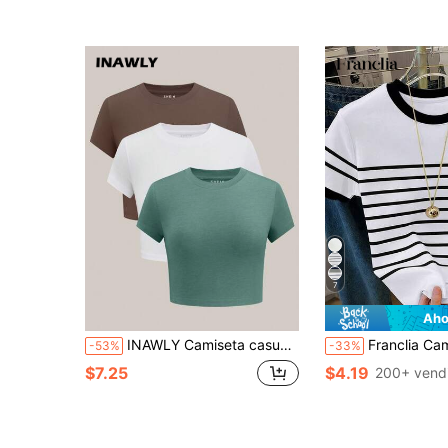
7
Aho
INAWLY Camiseta casual de verano para mujer de cuello redondo y unicolor, versátil
Franclia Camiseta casual de mujer de cuello redondo de
-53%
-33%
$7.25
$4.19
200+ vend