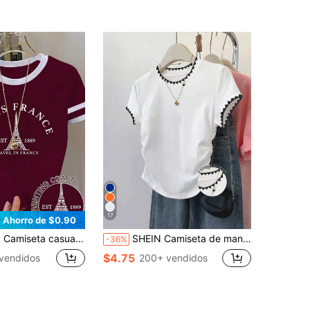
17
Ahorro de $0.90
 de manga corta con cuello redondo, estampado de letras y bloques de color
SHEIN Camiseta de manga corta casual de mujer con lazo y decoración de bordado de dientes de perro, ajuste slim, adecuada para uso al aire libre, calle y citas
-36%
$4.75
vendidos
200+ vendidos