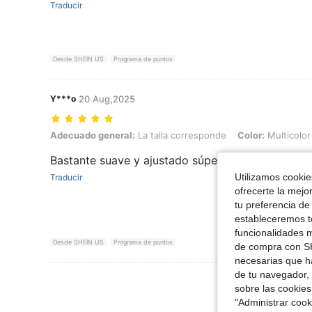
Traducir
Desde SHEIN US
Programa de puntos
Y***o
20 Aug,2025
Adecuado general: La talla corresponde, Color: Multicolor, Talla: XL
Adecuado general:
La talla corresponde
Color:
Multicolor
Bastante suave y ajustado súper cómodo
Utilizamos cookies
Traducir
ofrecerte la mejo
tu preferencia de
estableceremos to
funcionalidades m
Desde SHEIN US
Programa de puntos
de compra con SH
necesarias que h
de tu navegador, 
Ver Más Re
sobre las cookies
"Administrar coo