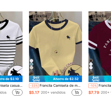
22
10
rro de $2.10
Ahorro de $2.52
 manga corta con estampado de bloques de color y rayas
Franclia Camiseta de manga corta de mujer con cuello redondo, ribete de contraste y estampado de caballero, de uso versátil y casual para uso diario
Franclia Camiseta casual de mujer
-33%
-10%
$5.17
$7.79
idos
200+ vendidos
200+ 