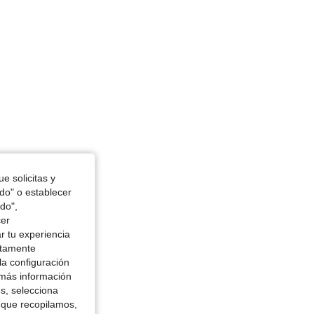
e solicitas y
odo" o establecer
do",
cer
r tu experiencia
ctamente
la configuración
 más información
es, selecciona
 que recopilamos,