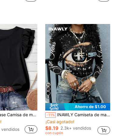
4
Ahorro de $1.00
ta casual con cuello redondo, doble capa y mangas con volantes, versátil para principios de otoño
INAWLY Camiseta de manga larga ajustada con cuello redondo y estampado de eslogan y ojo para mujer
-11%
!
¡Casi agotado!
$8.19
2.3k+ vendidos
 vendidos
con cupón