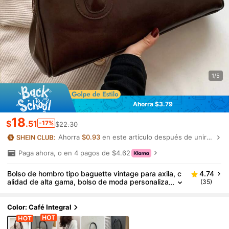
1/5
Ahorra $3.79
18
$
.51
-17%
$22.30
Ahorra
$0.93
en este artículo después de unirte.
Paga ahora, o en 4 pagos de $4.62
Bolso de hombro tipo baguette vintage para axila, c
4.74
alidad de alta gama, bolso de moda personaliza
(35)
do de nicho, último bolso de moda para mujer, b
olso vintage para ir al trabajo, regalo de compras, i
mpermeable, antirrobo, expandible, multifuncional, b
Color: Café Integral
olso de hombro premium para mujer, estilo vintage