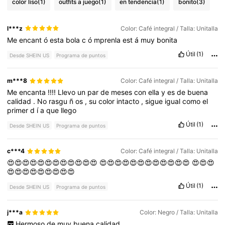
color liso
(1)
outfits a juego
(1)
en tendencia
(1)
bonito
(3)
l***z
Color: Café integral / Talla: Unitalla
Me
encant
ó
esta
bola
c
ó
mprenla
est
á
muy
bonita
Útil
(1)
Desde SHEIN US
Programa de puntos
m***8
Color: Café integral / Talla: Unitalla
Me
encanta
!!!!
Llevo
un
par
de
meses
con
ella
y
es
de
buena
calidad
.
No
rasgu
ñ
os
,
su
color
intacto
,
sigue
igual
como
el
primer
d
í
a
que
llego
Útil
(1)
Desde SHEIN US
Programa de puntos
c***4
Color: Café integral / Talla: Unitalla
😍😍😍😍😍😍😍😍😍😍😍😍
😍😍😍😍😍😍😍😍😍😍😍😍
😍😍😍
😍😍😍😍😍😍😍😍😍
Útil
(1)
Desde SHEIN US
Programa de puntos
j***a
Color: Negro / Talla: Unitalla
Hermoso
de
muy
buena
calidad