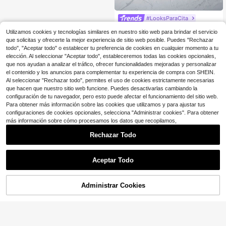
#LooksParaCita
CHICVUE Bolso de mano casual de
Utilizamos cookies y tecnologías similares en nuestro sitio web para brindar el servicio
ante vintage de gran capacidad, bol
18
$
.00
-11%
que solicitas y ofrecerte la mejor experiencia de sitio web posible. Puedes "Rechazar
so de hombro de patchwork, bolso
todo", "Aceptar todo" o establecer tu preferencia de cookies en cualquier momento a tu
de viaje elegante para mujeres, bols
o de ante, bolso inspirado en el estil
elección. Al seleccionar "Aceptar todo", estableceremos todas las cookies opcionales,
o retro para mujeres, nuevo bolso d
que nos ayudan a analizar el tráfico, ofrecer funcionalidades mejoradas y personalizar
e otoño e invierno para mujeres, el
el contenido y los anuncios para complementar tu experiencia de compra con SHEIN.
mejor bolso de otoño, el bolso de an
Al seleccionar "Rechazar todo", permites el uso de cookies estrictamente necesarias
te talla grande nuevo y de moda par
que hacen que nuestro sitio web funcione. Puedes desactivarlas cambiando la
a mujeres, que combina perfectame
configuración de tu navegador, pero esto puede afectar el funcionamiento del sitio web.
nte con los atuendos de otoño para
Para obtener más información sobre las cookies que utilizamos y para ajustar tus
mujeres
configuraciones de cookies opcionales, selecciona "Administrar cookies". Para obtener
más información sobre cómo procesamos los datos que recopilamos,
Rechazar Todo
Aceptar Todo
Administrar Cookies
¡17% DE DESCUENTO!
AÑADIR A LA BOLSA