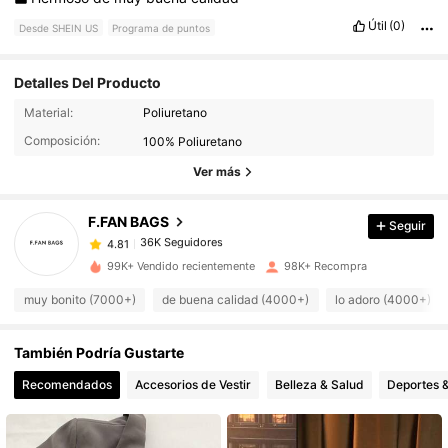
Útil
(0)
Desde SHEIN US
Programa de puntos
Detalles Del Producto
36K Seguidores
4.81
Material:
Poliuretano
Composición:
100% Poliuretano
36K Seguidores
4.81
Ver más
F.FAN BAGS
Seguir
36K Seguidores
4.81
b***0
pagó
Hace 1 día
99K+ Vendido recientemente
98K+ Recompra
36K Seguidores
4.81
muy bonito (7000+)
de buena calidad (4000+)
lo adoro (4000+)
También Podría Gustarte
36K Seguidores
4.81
Recomendados
Accesorios de Vestir
Belleza & Salud
Deportes &
36K Seguidores
4.81