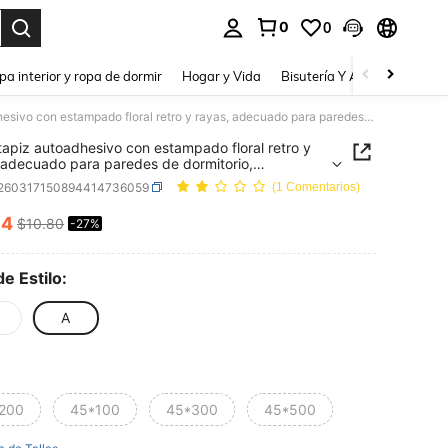
0
0
a. Press Enter to select.
pa interior y ropa de dormir
Hogar y Vida
Bisutería Y Accesorios
Be
Papel tapiz autoadhesivo con estampado floral retro y rayas, adecuado para paredes de dormitorio, renovación de muebles, decoración del hogar
tapiz autoadhesivo con estampado floral retro y
 adecuado para paredes de dormitorio,
ción de muebles, decoración del hogar
r260317150894414736059
(1 Comentarios)
84
$10.80
-27%
ICE AND AVAILABILITY
de Estilo:
A
200
45*100
45*300
45*500