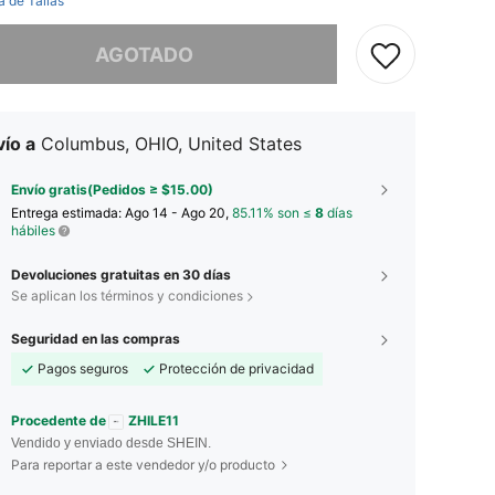
a de Tallas
imos, este producto está agotado.
AGOTADO
ío a
Columbus, OHIO, United States
Envío gratis(Pedidos ≥ $15.00)
Entrega estimada:
Ago 14 - Ago 20,
85.11% son ≤
8
días
hábiles
Devoluciones gratuitas en 30 días
Se aplican los términos y condiciones
Seguridad en las compras
Pagos seguros
Protección de privacidad
Procedente de
ZHILE11
Vendido y enviado desde SHEIN.
Para reportar a este vendedor y/o producto