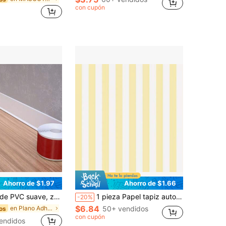
con cupón
Ahorro de $1.97
Ahorro de $1.66
utoadhesiva flexible, zócalo protector de esquinas de pared, zócalo decorativo para piso, adecuado para cocina, baño, dormitorio
1 pieza Papel tapiz autoadhesivo impermeable con líneas mate en negro, blanco, amarillo y azul, apto para refrigerador, altavoz, secadora, gabinete, horno, muebles, decoración del hogar, fondo de habitación, pegatina de papel tapiz de cocina
-20%
$6.84
en Plano Adhesivo de pared
50+ vendidos
os
con cupón
endidos