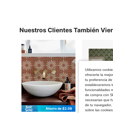
Nuestros Clientes También Vie
Utilizamos cookies
ofrecerte la mejo
tu preferencia de
estableceremos to
funcionalidades m
de compra con SH
necesarias que h
de tu navegador, 
Ahorro de $2.08
Ahor
sobre las cookies