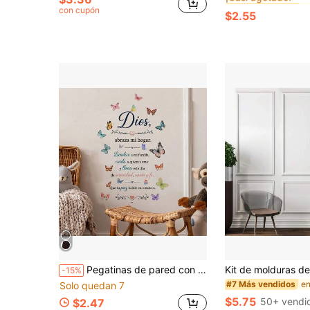
¡Casi agotado!
¡Casi agotado!
con cupón
$2.55
#5 Más vendidos
¡Casi agotado!
Pegatinas de pared con versículos bíblicos cristianos en español, citas religiosas, mariposas, calcomanías de pared para dormitorio y decoración del hogar
-15%
#7 Más vendidos
Solo quedan 7
$5.75
50+ vendi
$2.47