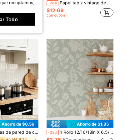
ared de planta verde artificial, decoración de macetas para sala de estar, entrada del hogar
Papel tapiz vintage de plantas verdes - Adhesivo de pared autoadhesivo
 que recopilamos,
-20%
$12.69
en Plantas Adhesivo de pared
dos
con cupón
vendidos
ar Todo
Ahorro de $0.56
Ahorro de $1.85
comanías de azulejos falsos, azulejos decorativos de pared, decoración de cocina, calcomanías de pared para el hogar, decoración de habitación
1 Rollo 12/16/18in X 6.5/9.8/16.4ft Papel Tapiz de Vinilo PVC Impermeable Removible Sin Residuos Fácil de Instalar Autoadhesivo, Decoración de Pared Vintage Botánica Verde Salvia Peonía Floral para Pared de Acento Alquiler Estilo Granja
-33%
$3.75
en MASCOTA Adhesivo de pared
60+ vendidos
os