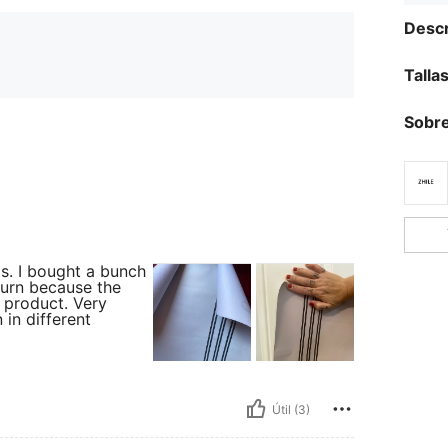
Descr
Talla
Sobre
as. I bought a bunch
turn because the
 product. Very
in different
Útil (3)