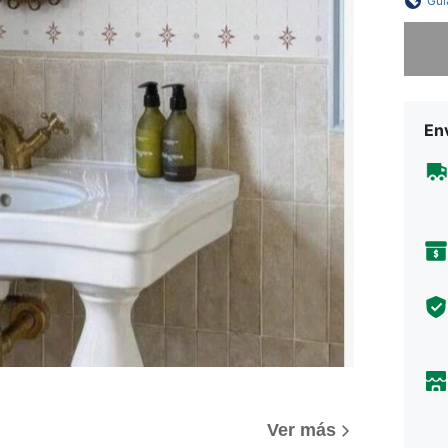
Guí
Lo sent
Env
Ver más