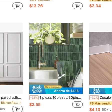
$13.76
$2.34
en Cámping Adhesivo de pared
Ahorro de $1.15
Kit de molduras de pared adhesivas, paneles de moldura de acento premoldeados en 3D para decoración de paredes interiores, panel de zócalo de acento listo para ensamblar
1 pieza/10piezas/30piezas Pegatinas de pared autoadhesivas con diseño floral marroquí verde, calcomanías de azulejos para despegar y pegar, papel tapiz impermeable, estilo de patrón vintage Zellige, adecuado para sala de estar, salpicadero de cocina, baño y varios espacios de decoración del hogar
Zócalo de PVC suave, zócalo de plástico, tira decorativa a
-31%
-32%
en Blanco Adhesivo de pared
#5 Más vendid
$2.55
dos
$4.13
60+ v