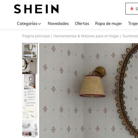
S
Use up 
Categorías
Novedades
Ofertas
Ropa de mujer
Traje
Página principal
Herramientas & Mejoras para el Hogar
Suminist
/
/