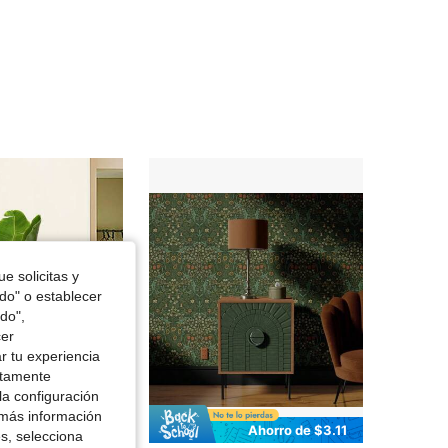
4.00
15
79
e solicitas y
odo" o establecer
do",
cer
r tu experiencia
ctamente
la configuración
 más información
Ahorro de $1.10
Ahorro de $3.11
es, selecciona