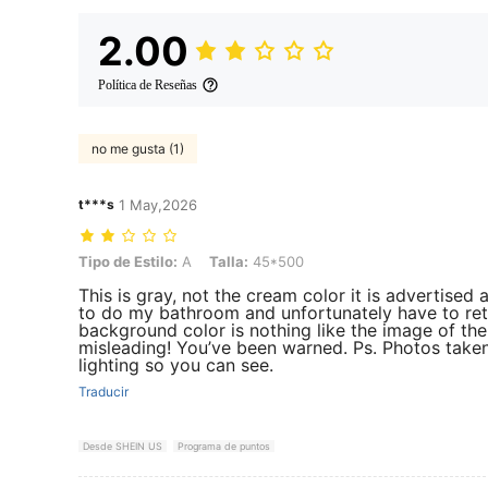
2.00
Política de Reseñas
no me gusta (1)
t***s
1 May,2026
Tipo de Estilo: A, Talla: 45*500
Tipo de Estilo:
A
Talla:
45*500
This is gray, not the cream color it is advertised 
to do my bathroom and unfortunately have to re
background color is nothing like the image of the
misleading! You’ve been warned. Ps. Photos taken 
lighting so you can see.
Traducir
Desde SHEIN US
Programa de puntos