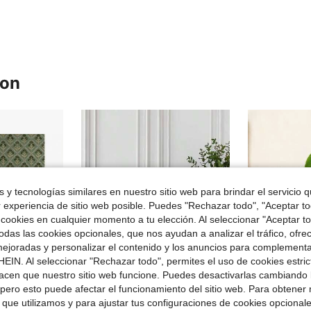
ron
 y tecnologías similares en nuestro sitio web para brindar el servicio qu
r experiencia de sitio web posible. Puedes "Rechazar todo", "Aceptar t
 cookies en cualquier momento a tu elección. Al seleccionar "Aceptar to
das las cookies opcionales, que nos ayudan a analizar el tráfico, ofre
ejoradas y personalizar el contenido y los anuncios para complementa
EIN. Al seleccionar "Rechazar todo", permites el uso de cookies estri
acen que nuestro sitio web funcione. Puedes desactivarlas cambiando 
pero esto puede afectar el funcionamiento del sitio web. Para obtener
ro de $64.37
Ahorro de $1.15
 que utilizamos y para ajustar tus configuraciones de cookies opcional