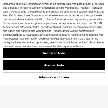
es y fleco, elegante accesorio para
100+ vendidos
Clientes habituales
Clientes habituales
a regalos y colecciones, material d
70+ vendidos
camisas
¡Casi agotado!
1
Utilizamos cookies y tecnologías similares en nuestro sitio web para brindar el servicio
e esmalte duradero
¡Casi agotado!
1
$
.69
-16%
2
$
.62
-23%
$
.40
-8%
Clientes habituales
que solicitas y ofrecerte la mejor experiencia de sitio web posible. Puedes "Rechazar
Clientes habituales
todo", "Aceptar todo" o establecer tu preferencia de cookies en cualquier momento a tu
elección. Al seleccionar "Aceptar todo", estableceremos todas las cookies opcionales,
que nos ayudan a analizar el tráfico, ofrecer funcionalidades mejoradas y personalizar
el contenido y los anuncios para complementar tu experiencia de compra con SHEIN.
Al seleccionar "Rechazar todo", permites el uso de cookies estrictamente necesarias
que hacen que nuestro sitio web funcione. Puedes desactivarlas cambiando la
configuración de tu navegador, pero esto puede afectar el funcionamiento del sitio web.
Para obtener más información sobre las cookies que utilizamos y para ajustar tus
configuraciones de cookies opcionales, selecciona "Administrar cookies". Para obtener
más información sobre cómo procesamos los datos que recopilamos,
Rechazar Todo
Mostrar artículos similares con stock
Ahorro de $0.28
Ver todo
Aceptar Todo
Juvu
Lo sentimos, este producto está agotado.
SNOOPY 1/8 piezas Broche de ani
1 pieza Pin de esmalte colorido y cr
mal de dibujos animados Clásico y
#1 Más vendidos
en Nuevo Broches De Hombre
eativo en inglés "Sounds Gay I'm I
Establecido hace 1 año
Ahorro de $0.31
popular Perro Pin de esmalte de me
Administrar Cookies
300+ vendidos
n" Insignia gay combinada con joye
AGOTADO
700+ vendidos
Ahorro de $0.20
(500+)
tal Insignia Joyería Ropa Mochila A
ría de moda adecuada para el uso d
1
¡Casi agotado!
ShawnYoung
ccesorios Regalos
$
.95
-11%
1
iario de hombres y mujeres
1 pieza nueva llegada nube espada
$
.62
-15%
Clientes habituales
Broche de arte surrealista "La persi
en forma de Broche , versátil ropa A
60+ vendidos
stencia de la memoria", accesorio d
¡Casi agotado!
¡Casi agotado!
ccesorio de bolsa distintivo medalla
e moda único, idea de regalo perfe
1
200+ vendidos
Clientes habituales
Clientes habituales
$
.70
-11%
regalo para estudiantes
cta, inspiración de diseño atempora
¡Casi agotado!
1
l
$
.69
-16%
Clientes habituales