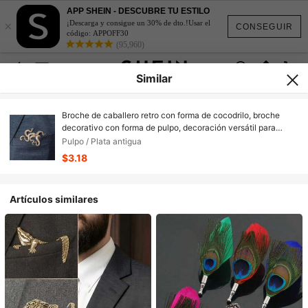
APP SHEIN - DESCUBRE TU ESTILO
×
¡Descarga y consigue un 30% de dto.!Usar el
CONSEGUIR
código: APPOFF30
(95,960)
Similar
Broche de caballero retro con forma de cocodrilo, broche
decorativo con forma de pulpo, decoración versátil para
abrigos, camisas, solapa
Pulpo / Plata antigua
$3.18
Artículos similares