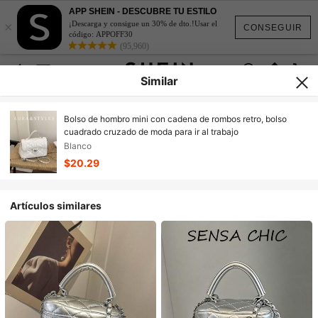
APP SHEIN - DESCUBRE TU ESTILO
×
¡Descarga y consigue un 30% de dto.!Usar el
CONSEGUIR
código: APPOFF30
(95,960)
Similar
Bolso de hombro mini con cadena de rombos retro, bolso
cuadrado cruzado de moda para ir al trabajo
Blanco
$20.29
Artículos similares