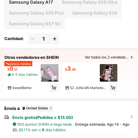
Samsung Galaxy A17
Samsung Galaxy S26 Ultra
Samsung Galaxy S26 Plus
Samsung Galaxy S26
Samsung Galaxy A57 5G
Cantidad:
Otros vendedores en SHEIN
Ver todos los 2 vendedores
precio mínimo
0
3
$
.21
$
.28
4-5 días hábiles
SweetBettie
SZ JUNLIAN Marketplace
Envío a
United States
Envío gratis(Pedidos ≥ $15.00)
500 puntos SHEIN si llega tarde
Entrega estimada:
Ago 14 - Ago
20,
85.11% son ≤
8
días hábiles