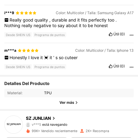
i***9
Color: Multicolor / Talla: Samsung Galaxy A17
Really
good
quality
,
durable
and
it
fits
perfectly
too
.
Nothing
really
negative
to
say
about
it
to
be
honest
Útil
(0)
Desde SHEIN US
Programa de puntos
m***a
Color: Multicolor / Talla: Iphone 13
Honestly
I
love
it
💓
it
'
s
so
cuteer
Útil
(0)
Desde SHEIN US
Programa de puntos
Detalles Del Producto
412 Seguidores
4.76
Material:
TPU
Ver más
412 Seguidores
4.76
SZ JUNLIAN
v***5
está navegando
412 Seguidores
4.76
99K+ Vendido recientemente
2K+ Recompra