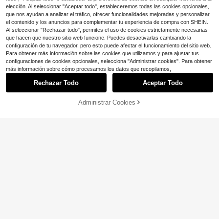
e bodas y cumpleaños!
A15/A32/A33/A24/A52S/S20/S21/
elección. Al seleccionar "Aceptar todo", estableceremos todas las cookies opcionales,
S22/S23/S24/S23Plus/S24ultra/S2
que nos ayudan a analizar el tráfico, ofrecer funcionalidades mejoradas y personalizar
5/A15/A33/A23, regalo de primaver
el contenido y los anuncios para complementar tu experiencia de compra con SHEIN.
a
Al seleccionar "Rechazar todo", permites el uso de cookies estrictamente necesarias
que hacen que nuestro sitio web funcione. Puedes desactivarlas cambiando la
configuración de tu navegador, pero esto puede afectar el funcionamiento del sitio web.
Para obtener más información sobre las cookies que utilizamos y para ajustar tus
configuraciones de cookies opcionales, selecciona "Administrar cookies". Para obtener
más información sobre cómo procesamos los datos que recopilamos,
Rechazar Todo
Aceptar Todo
5
Administrar Cookies
AÑADIR A LA BOLSA
¡11% DE DESCUENTO!
Ahorro de $0.65
Estuche de teléfono de vidrio
Local
sólido con espejo rosa brillante, ade
1.4k+ vendidos
1 pieza Funda de teléfono transpare
cuado para 17 Pro Max 16 15 14 13
nte con estampado de encaje de co
2.4k+ vendidos
2
$
.80
-42%
12 11 Pro Max, con protección de le
lor para iPhone 17/17 Pro/17 Pro Ma
1
$
.35
-33%
nte y marco resistente a golpes, tap
x/16/16 Pro/16 Plus/16 Pro Max/15/1
a trasera dura, regalo de primavera
5 Pro/15 Pro Max/15 Plus/14/14 Pr
para fiestas
o/14 Plus/14 Pro Max/13/13 Pro/13
Pro Max/12/12 Pro/12 Pro Max/11, e
stilo de niña con patrón de encaje tr
ansparente y suave