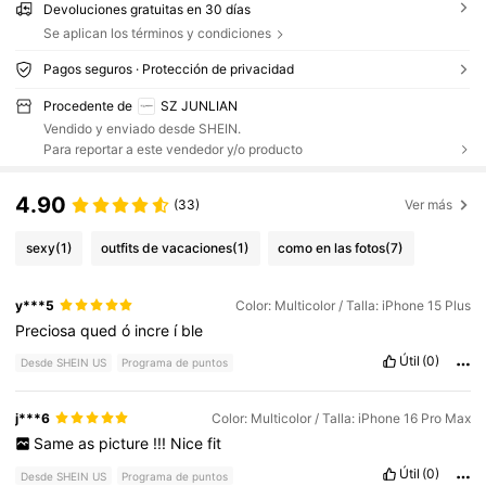
Devoluciones gratuitas en 30 días
Se aplican los términos y condiciones
Pagos seguros · Protección de privacidad
Procedente de
SZ JUNLIAN
Vendido y enviado desde SHEIN.
Para reportar a este vendedor y/o producto
4.90
(33)
Ver más
sexy
(1)
outfits de vacaciones
(1)
como en las fotos
(7)
y***5
Color: Multicolor / Talla: iPhone 15 Plus
Preciosa
qued
ó
incre
í
ble
Útil
(0)
Desde SHEIN US
Programa de puntos
j***6
Color: Multicolor / Talla: iPhone 16 Pro Max
Same
as
picture
!!!
Nice
fit
Útil
(0)
Desde SHEIN US
Programa de puntos