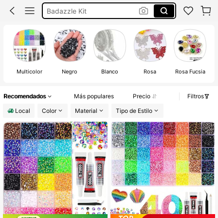
Diamantes Para Pegar
Piedritas Para Pegar
Bedazzling Kit
Multicolor
Negro
Blanco
Rosa
Rosa Fucsia
Recomendados
Más populares
Precio
Filtros
Local
Color
Material
Tipo de Estilo