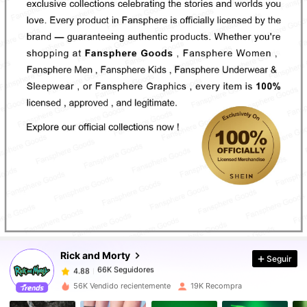
66K Seguidores
4.88
66K Seguidores
4.88
Rick and Morty
Seguir
66K Seguidores
4.88
1***u
pagó
Hace 1 día
56K Vendido recientemente
19K Recompra
66K Seguidores
4.88