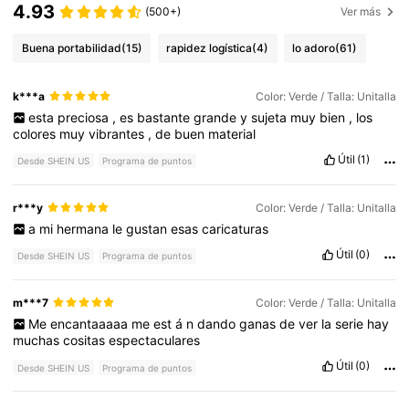
4.93
(500+)
Ver más
Buena portabilidad
(15)
rapidez logística
(4)
lo adoro
(61)
k***a
Color: Verde / Talla: Unitalla
esta
preciosa
,
es
bastante
grande
y
sujeta
muy
bien
,
los
colores
muy
vibrantes
,
de
buen
material
Útil
(1)
Desde SHEIN US
Programa de puntos
r***y
Color: Verde / Talla: Unitalla
a
mi
hermana
le
gustan
esas
caricaturas
Útil
(0)
Desde SHEIN US
Programa de puntos
m***7
Color: Verde / Talla: Unitalla
Me
encantaaaaa
me
est
á
n
dando
ganas
de
ver
la
serie
hay
muchas
cositas
espectaculares
Útil
(0)
Desde SHEIN US
Programa de puntos