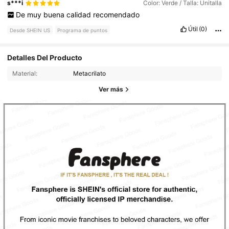
s***i
Color: Verde / Talla: Unitalla
De
muy
buena
calidad
recomendado
Útil
(0)
Desde SHEIN US
Programa de puntos
Detalles Del Producto
Material:
Metacrilato
Ver más