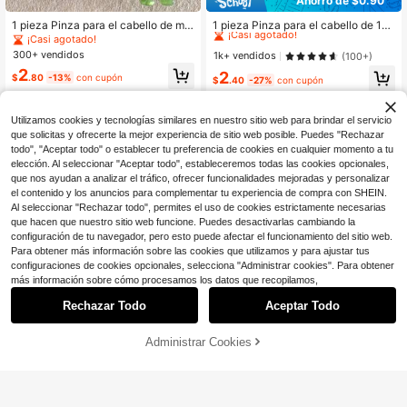
Ahorro de $0.90
#7 Más vendidos
en Dibujos animados Accesorios para el cabello de
¡Casi agotado!
1 pieza Pinza para el cabello de muj
1 pieza Pinza para el cabello de 10
er con degradado de color nuevo, cl
cm/3.93in de acrílico con diseño de
¡Casi agotado!
#7 Más vendidos
#7 Más vendidos
en Dibujos animados Accesorios para el cabello de
en Dibujos animados Accesorios para el cabello de
ip de dinosaurio de dibujos animado
libro de hadas en patchwork de col
300+ vendidos
¡Casi agotado!
¡Casi agotado!
1k+ vendidos
(100+)
s, lindo pequeño dinosaurio, acceso
ores de caramelo, elegante y versát
#7 Más vendidos
en Dibujos animados Accesorios para el cabello de
2
2
rio para la parte trasera de la cabez
il para mujeres
$
.80
-13%
con cupón
$
.40
-27%
con cupón
¡Casi agotado!
a y la coleta
Utilizamos cookies y tecnologías similares en nuestro sitio web para brindar el servicio
que solicitas y ofrecerte la mejor experiencia de sitio web posible. Puedes "Rechazar
todo", "Aceptar todo" o establecer tu preferencia de cookies en cualquier momento a tu
elección. Al seleccionar "Aceptar todo", estableceremos todas las cookies opcionales,
que nos ayudan a analizar el tráfico, ofrecer funcionalidades mejoradas y personalizar
el contenido y los anuncios para complementar tu experiencia de compra con SHEIN.
Al seleccionar "Rechazar todo", permites el uso de cookies estrictamente necesarias
que hacen que nuestro sitio web funcione. Puedes desactivarlas cambiando la
configuración de tu navegador, pero esto puede afectar el funcionamiento del sitio web.
Para obtener más información sobre las cookies que utilizamos y para ajustar tus
configuraciones de cookies opcionales, selecciona "Administrar cookies". Para obtener
más información sobre cómo procesamos los datos que recopilamos,
Rechazar Todo
Aceptar Todo
Administrar Cookies
¡24% DE DESCUENTO!
AÑADIR A LA BOLSA
Ahorro de $0.81
Ahorro de $1.10
#5 Más vendidos
en Verde Garras Para El Cabello
¡Casi agotado!
GARFIELD
1 pieza Pinza para el cabello con fo
rma de Aceituna, Café, Cóctel, Refr
Clientes habituales
#5 Más vendidos
#5 Más vendidos
en Verde Garras Para El Cabello
en Verde Garras Para El Cabello
GARFIELD | SHEIN Clip De Pinza D
esco de Naranja, Nuevo Diseño, Ad
e Pelo Mediano De Moda Para Cab
100+ vendidos