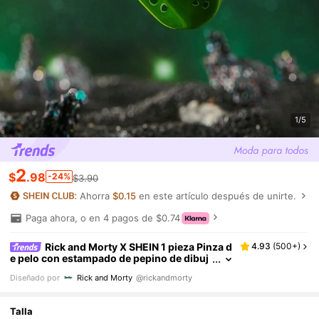
1/5
2
$
.98
-24%
$3.90
Ahorra
$0.15
en este artículo después de unirte.
Paga ahora, o en 4 pagos de $0.74
Rick and Morty X SHEIN 1 pieza Pinza d
4.93
(
500+
)
e pelo con estampado de pepino de dibuj
os animados
Diseñado por
Rick and Morty
@rickandmorty
Talla