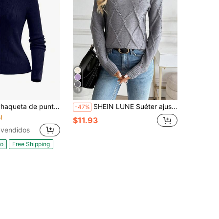
19
a de punto informal de alta calidad con doble botón, apta para la oficina y todas las estaciones
SHEIN LUNE Suéter ajustado de hombros caídos de unicolor minimalista para mujer, otoño/invierno
-47%
!
$11.93
 vendidos
do
Free Shipping