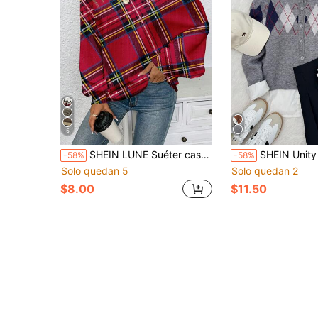
5
SHEIN LUNE Suéter casual de mujer con hombros descubiertos, estampado a cuadros y contraste de colores, estilo inglés, adecuado para otoño/invierno, apropiado para salidas, fiestas, estilo callejero, ir al trabajo, Año Nuevo, Halloween, con un toque retro y elegante
SHEIN Unity Cárdigan de punto con cuello redondo y cierre simple, con bloque de color y patrón de diamantes para mujer, estilo universitario retro, d
-58%
-58%
Solo quedan 5
Solo quedan 2
$8.00
$11.50