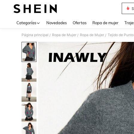
S
Use up 
Categorías
Novedades
Ofertas
Ropa de mujer
Traje
Página principal
Ropa de Mujer
Ropa de Mujer
Tejido de Punto
/
/
/