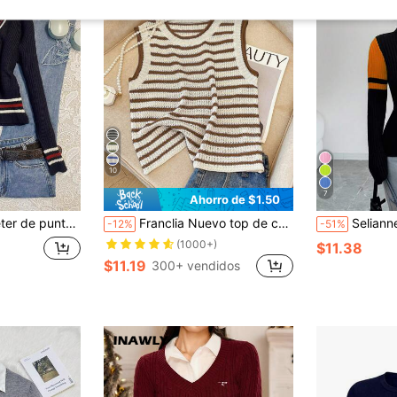
10
7
Ahorro de $1.50
rga con cuello en V y rayas para mujer
Franclia Nuevo top de chaleco corto tejido a rayas y en bloque de color retro, diseño único de suéter sin mangas para mujer
Selianne Suéter de cuello alto negro con parches de muj
-12%
-51%
(1000+)
$11.38
$11.19
300+ vendidos