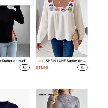
er, con dobladillo verde, abertura y contraste de color, un regalo ideal para Navidad, Año Nuevo y Acción de Gracias
SHEIN LUNE Suéter de cuello cuadrado con bordado floral de manga larga, color de flor aleatorio, jersey de punto para otoño e invierno
-57%
$11.56