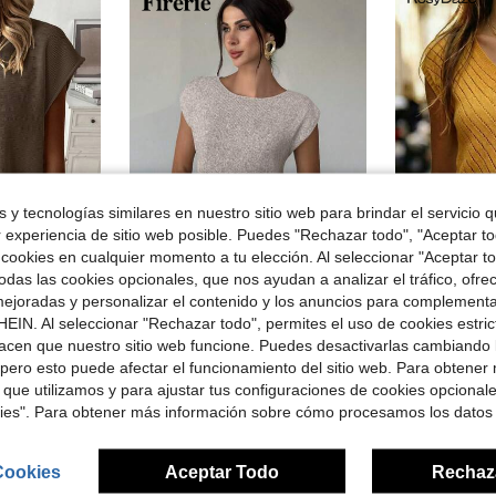
 y tecnologías similares en nuestro sitio web para brindar el servicio qu
r experiencia de sitio web posible. Puedes "Rechazar todo", "Aceptar t
13
 cookies en cualquier momento a tu elección. Al seleccionar "Aceptar to
16
das las cookies opcionales, que nos ayudan a analizar el tráfico, ofre
Ahorro de $1.78
ejoradas y personalizar el contenido y los anuncios para complementa
Firerie
RosyD
EIN. Al seleccionar "Rechazar todo", permites el uso de cookies estri
ortas, estilo minimalista y casual para uso diario
Firerie Suéter de punto elegante, holgado, informal, versátil, sin mangas, para salir, para mujer, para la escuela en otoño/invierno.
SHEIN Top de punto ajustado casual con cuell
-11%
-12%
acen que nuestro sitio web funcione. Puedes desactivarlas cambiando 
$8.59
$12.29
didos
1k+ vendidos
300+
pero esto puede afectar el funcionamiento del sitio web. Para obtener
 que utilizamos y para ajustar tus configuraciones de cookies opcional
kies". Para obtener más información sobre cómo procesamos los datos
Cookies
Aceptar Todo
Rechaz