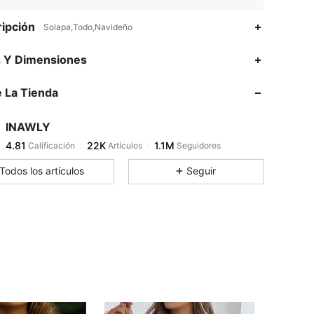
ipción
Solapa,Todo,Navideño
4.81
22K
1.1M
s Y Dimensiones
 La Tienda
4.81
22K
1.1M
INAWLY
4.81
22K
1.1M
Calificación
Artículos
Seguidores
v***n
pagó
Hace 2 horas
Todos los artículos
Seguir
4.81
22K
1.1M
4.81
22K
1.1M
4.81
22K
1.1M
4.81
22K
1.1M