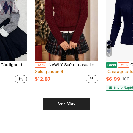
5
e vuelta al colegio, otoñal, cálido y cómodo, versátil, vintage, adecuado para salidas diarias, citas, tardes de té, reuniones con amigos
INAWLY Suéter casual de mujer con bordado de letras y tejido retorcido de cuello en V, otoño/invierno
Chaquet
-49%
Local
-59%
Solo quedan 6
¡Casi agotado
$12.87
$6.99
100+
Envío Rápi
Ver Más