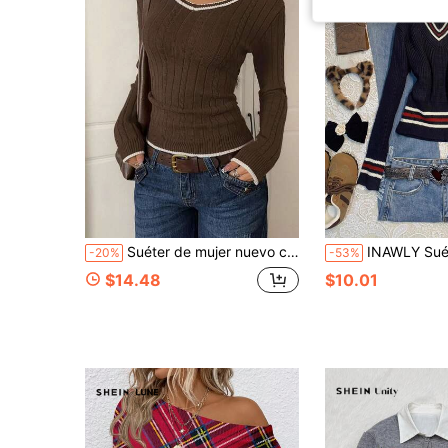
Suéter de mujer nuevo con cuello en V, ribete de contraste, punto de cable, manga larga, ajuste ceñido, puños acanalados, elegante casual para vacaciones, uso diario y salidas, punto para otoño e invierno
INAWLY Suéter de punto casual de manga la
-20%
-53%
$14.48
$10.01