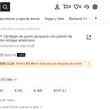
0
0
a. Press Enter to select.
pa interior y ropa de dormir
Hogar y Vida
Bisutería Y Accesorios
Be
e diamante vintage americano
 Cárdigan de punto jacquard con patrón de
te vintage americano
z25080900047998765
90
$22.29
-56%
ICE AND AVAILABILITY
Ahorra
$0.49
en este artículo después de unirte.
US Talla
S)
4 (S)
6 (M)
8/10 (L)
a de Tallas
u talla? Dime cuál es tu talla