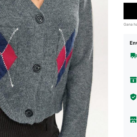
Gana h
Env