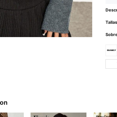
Descr
Talla
Sobre
ron