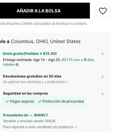
AÑADIR A LA BOLSA
asta
9
puntos SHEIN calculados al finalizar la compra.
ío a
Columbus, OHIO, United States
Envío gratis(Pedidos ≥ $15.00)
Entrega estimada:
Ago 14 - Ago 20,
85.11% son ≤
8
días
hábiles
Devoluciones gratuitas en 30 días
Se aplican los términos y condiciones
Seguridad en las compras
Pagos seguros
Protección de privacidad
Procedente de
INAWLY
Vendido y enviado desde SHEIN.
Para reportar a este vendedor y/o producto