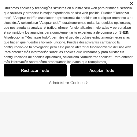
Utilizamos cookies y tecnologías similares en nuestro sitio web para brindar el servicio
que solicitas y ofrecerte la mejor experiencia de sitio web posible. Puedes "Rechazar
todo", "Aceptar todo" o establecer tu preferencia de cookies en cualquier momento a tu
elección. Al seleccionar "Aceptar todo", estableceremos todas las cookies opcionales,
que nos ayudan a analizar el tráfico, ofrecer funcionalidades mejoradas y personalizar
el contenido y los anuncios para complementar tu experiencia de compra con SHEIN.
Al seleccionar "Rechazar todo", permites el uso de cookies estrictamente necesarias
que hacen que nuestro sitio web funcione. Puedes desactivarlas cambiando la
configuración de tu navegador, pero esto puede afectar el funcionamiento del sitio web.
Para obtener más información sobre las cookies que utilizamos y para ajustar tus
configuraciones de cookies opcionales, selecciona "Administrar cookies". Para obtener
más información sobre cómo procesamos los datos que recopilamos,
Rechazar Todo
Aceptar Todo
10
Ahorro de $1.00
Administrar Cookies
¡55% DE DESCUENTO!
AÑADIR A LA BOLSA
Ahorro de $14.02
#TopsDeTrabajo
SHEIN Una elegante camiseta de m
Camiseta Pittsburgh Football
Local
anga corta para el verano, perfecta
400+ vendidos
Oh Mama Renegade, camiseta negr
200+ vendidos
para las festividades de julio, con c
8
a y dorada para los fanáticos de Ste
9
$
.29
-11%
$
.16
-60%
uello y ribete negro sobre una base
el City
blanca; adecuada para todas las es
taciones