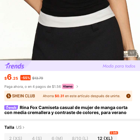
1/7
6
-55%
$
.25
$13.79
Paga ahora, o en 4 pagos de $1.56
Ahorra
$0.31
en este artículo después de unirte.
Rina Fox Camiseta casual de mujer de manga corta
con media cremallera y contraste de colores, para verano
Talla
US
1 left
2
(XS)
4
(S)
6
(M)
8/10
(L)
12
(XL)