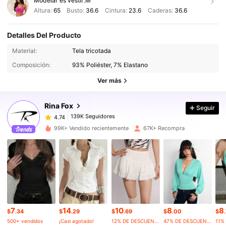
Modelar es vestir:
M
Altura:
65
Busto:
36.6
Cintura:
23.6
Caderas:
36.6
Detalles Del Producto
139K Seguidores
4.74
Material:
Tela tricotada
Composición:
93% Poliéster, 7% Elastano
139K Seguidores
4.74
Ver más
Rina Fox
Seguir
139K Seguidores
4.74
s***y
pagó
Hace 3 horas
99K+ Vendido recientemente
67K+ Recompra
139K Seguidores
4.74
139K Seguidores
4.74
139K Seguidores
4.74
7
14
10
8
8
$
.34
$
.29
$
.69
$
.00
$
500+ vendidos
¡Casi agotado!
12% DE DESCUENTO
47% DE DESCUENTO