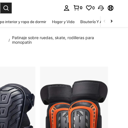
0
0
pa interior y ropa de dormir
Hogar y Vida
Bisutería Y Accesorios
Be
Patinaje sobre ruedas, skate, rodilleras para
/
monopatín