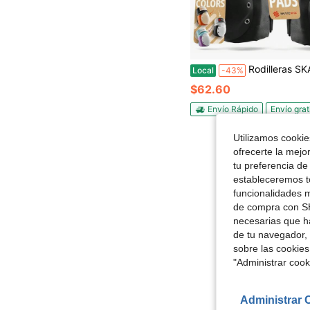
Rodilleras SKATEWIZ para bicicleta - Equipo de para skate - Escudo - Talla M/L Naranja - Muñequeras para skate y pat
Local
-43%
$62.60
Envío Rápido
Envío grat
Utilizamos cookies
ofrecerte la mejo
tu preferencia de
estableceremos to
funcionalidades m
de compra con SH
necesarias que h
de tu navegador, 
sobre las cookies
"Administrar coo
Administrar 