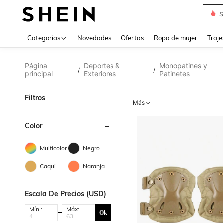
Muse
Categorías
Novedades
Ofertas
Ropa de mujer
Traje
Página
Deportes &
Monopatines y
/
/
principal
Exteriores
Patinetes
Filtros
Más
Color
Multicolor
Negro
Caqui
Naranja
Escala De Precios (USD)
Mín.:
Máx:
Ok