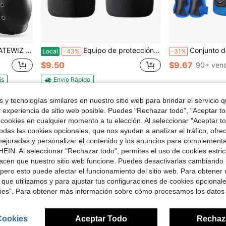
inaje para adultos con coderas - Patines de ruedas, patines en línea
Equipo de protección para motocicleta y vehículo eléctrico, rodilleras y coderas anti-caídas para conducción de entrega a domicilio y deportes al aire libre
Conjunto de 6 piezas de equipo de protección para jóvenes, almohadillas para rodil
Local
-43%
-31%
$9.50
$9.67
90+ ven
is
Envío Rápido
1
otros vendedores
 y tecnologías similares en nuestro sitio web para brindar el servicio qu
r experiencia de sitio web posible. Puedes "Rechazar todo", "Aceptar t
 cookies en cualquier momento a tu elección. Al seleccionar "Aceptar to
1
Total de 1 páginas
das las cookies opcionales, que nos ayudan a analizar el tráfico, ofre
ejoradas y personalizar el contenido y los anuncios para complementa
EIN. Al seleccionar "Rechazar todo", permites el uso de cookies estri
acen que nuestro sitio web funcione. Puedes desactivarlas cambiando 
pero esto puede afectar el funcionamiento del sitio web. Para obtener
 que utilizamos y para ajustar tus configuraciones de cookies opcional
kies". Para obtener más información sobre cómo procesamos los datos
Cookies
Aceptar Todo
Rechaz