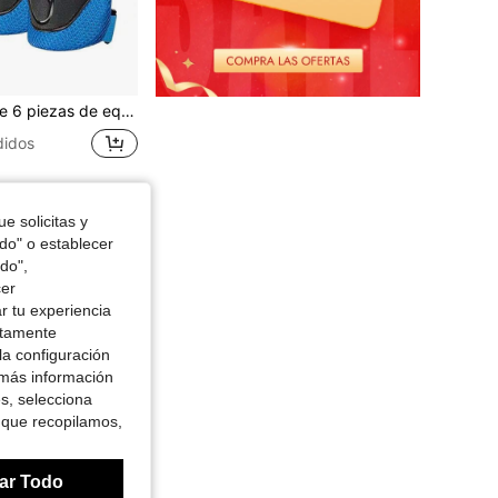
las, muñecas y codos, protectores de rodilla para bicicleta, monopatín, patinaje sobre hielo, partes de seguridad deportiva
didos
e solicitas y
odo" o establecer
do",
cer
r tu experiencia
ctamente
la configuración
 más información
es, selecciona
 que recopilamos,
ar Todo