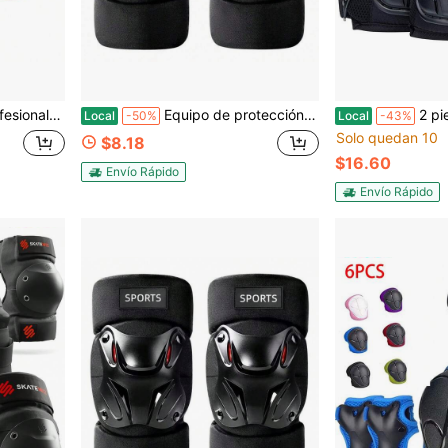
toras adecuadas para camping al aire libre
Equipo de protección para motocicleta y vehículo eléctrico, rodilleras y coderas anti-caídas para conducción de entrega a domicilio y deportes al aire libre
2 piezas Rodilleras profesionales para trab
Local
-50%
Local
-43%
Solo quedan 10
$8.18
$16.60
Envío Rápido
Envío Rápido