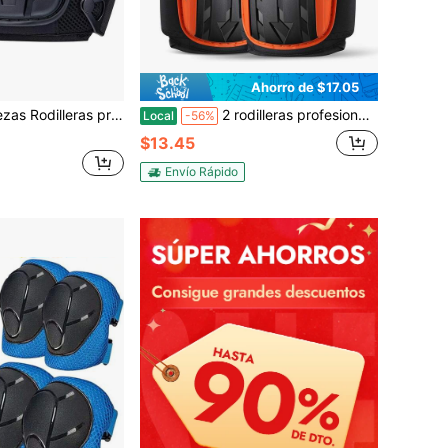
Ahorro de $17.05
ajo con acolchado de espuma y gel transpirable de alta resistencia, con doble correa fuerte para una protección de rodilla cómoda para uso en interiores y exteriores
2 rodilleras profesionales para el trabajo, de espuma gruesa y resistente, con cojín de gel suave para construcción, trabajo, suelos, jardinería, limpieza y alicatado, color naranja.
Local
-56%
$13.45
Envío Rápido