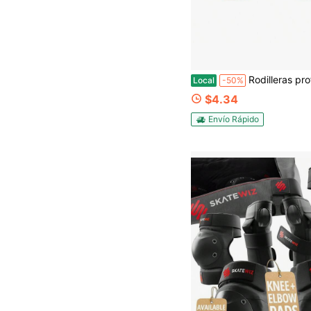
Rodilleras profesionales acolchadas con diseño ergonómico, rodilleras protec
Local
-50%
$4.34
Envío Rápido