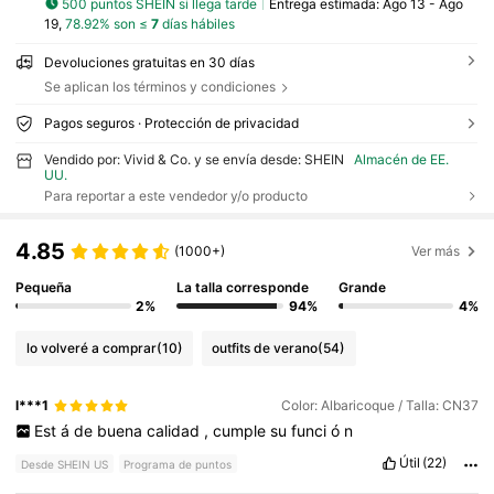
500 puntos SHEIN si llega tarde
Entrega estimada:
Ago 13 - Ago
19,
78.92% son ≤
7
días hábiles
Devoluciones gratuitas en 30 días
Se aplican los términos y condiciones
Pagos seguros · Protección de privacidad
Vendido por: Vivid & Co. y se envía desde: SHEIN
Almacén de EE.
UU.
Para reportar a este vendedor y/o producto
4.85
(1000+)
Ver más
Pequeña
La talla corresponde
Grande
2%
94%
4%
lo volveré a comprar
(10)
outfits de verano
(54)
l***1
Color: Albaricoque / Talla: CN37
Est
á
de
buena
calidad
,
cumple
su
funci
ó
n
Útil
(22)
Desde SHEIN US
Programa de puntos