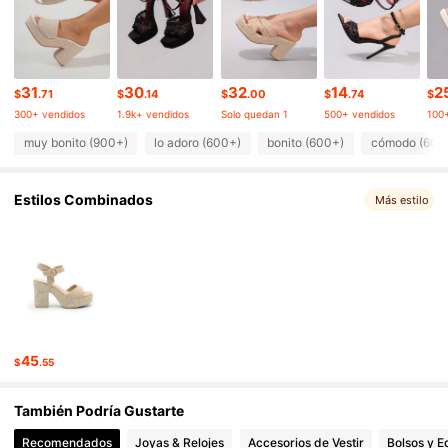
35K Seguidores
4.88
31
30
32
14
2
35K Seguidores
4.88
$
.71
$
.14
$
.00
$
.74
$
300+ vendidos
1.9k+ vendidos
Solo quedan 1
500+ vendidos
100
muy bonito (900+)
lo adoro (600+)
bonito (600+)
cómodo (600
35K Seguidores
4.88
Estilos Combinados
Más estilo
35K Seguidores
4.88
35K Seguidores
4.88
35K Seguidores
4.88
45
$
.55
35K Seguidores
4.88
También Podría Gustarte
Recomendados
Joyas & Relojes
Accesorios de Vestir
Bolsos y E