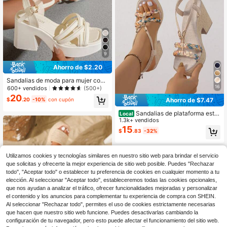
9
Ahorro de $2.20
Sandalias de moda para mujer con
suela gruesa, correa fruncida, cierre
16
600+ vendidos
(500+)
con hebilla y punta abierta, estilo V
20
$
.20
-10%
con cupón
Ahorro de $7.47
acationcore
Sandalias de plataforma estil
Local
o bohemio para mujer. Sandalias de
1.3k+ vendidos
cuña con plataforma de estilo prima
15
$
.83
-32%
veral/veraniego de moda. Adecuad
as para uso diario y fiestas
Utilizamos cookies y tecnologías similares en nuestro sitio web para brindar el servicio
que solicitas y ofrecerte la mejor experiencia de sitio web posible. Puedes "Rechazar
todo", "Aceptar todo" o establecer tu preferencia de cookies en cualquier momento a tu
elección. Al seleccionar "Aceptar todo", estableceremos todas las cookies opcionales,
que nos ayudan a analizar el tráfico, ofrecer funcionalidades mejoradas y personalizar
el contenido y los anuncios para complementar tu experiencia de compra con SHEIN.
Al seleccionar "Rechazar todo", permites el uso de cookies estrictamente necesarias
#1 Más vendidos
en Lino Sandalias De Mujer
que hacen que nuestro sitio web funcione. Puedes desactivarlas cambiando la
Ahorro de $8.50
configuración de tu navegador, pero esto puede afectar el funcionamiento del sitio web.
¡Casi agotado!