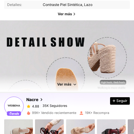
Detalles:
Contraste Piel Sintética, Lazo
Ver más
35K Seguidores
4.88
Ver más
35K Seguidores
4.88
Nacre
Seguir
35K Seguidores
4.88
99K+ Vendido recientemente
19K+ Recompra
35K Seguidores
4.88