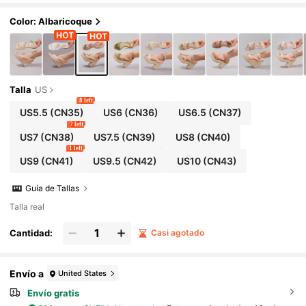
Color: Albaricoque
Talla
US
8 left
US5.5
(CN35)
US6
(CN36)
US6.5
(CN37)
7 left
US7
(CN38)
US7.5
(CN39)
US8
(CN40)
1 left
US9
(CN41)
US9.5
(CN42)
US10
(CN43)
Guía de Tallas
Talla real
Cantidad:
Casi agotado
Envío a
United States
Envío gratis