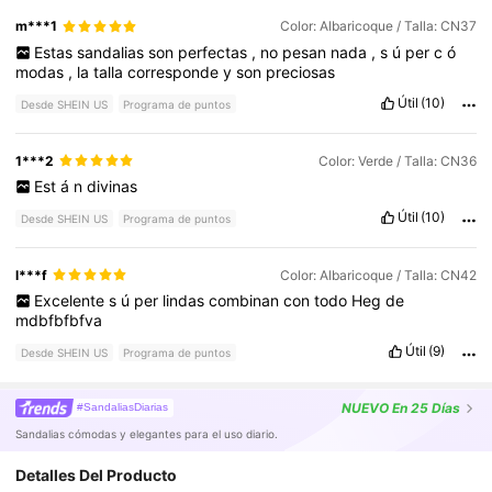
m***1
Color: Albaricoque / Talla: CN37
Estas
sandalias
son
perfectas
,
no
pesan
nada
,
s
ú
per
c
ó
modas
,
la
talla
corresponde
y
son
preciosas
Útil
(10)
Desde SHEIN US
Programa de puntos
1***2
Color: Verde / Talla: CN36
Est
á
n
divinas
Útil
(10)
Desde SHEIN US
Programa de puntos
l***f
Color: Albaricoque / Talla: CN42
Excelente
s
ú
per
lindas
combinan
con
todo
Heg
de
mdbfbfbfva
Útil
(9)
Desde SHEIN US
Programa de puntos
NUEVO
En 25 Días
#SandaliasDiarias
Sandalias cómodas y elegantes para el uso diario.
Detalles Del Producto