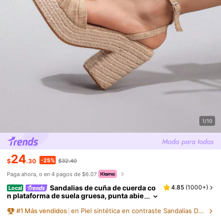
1/10
24
-25%
$
.30
$32.40
Paga ahora, o en 4 pagos de $6.07
Sandalias de cuña de cuerda co
4.85
(
1000+
)
Local
n plataforma de suela gruesa, punta abie
rta trenzada, tacón alto, estilo casual par
#
1
Más vendidos
en Piel sintética en contraste Sandalias De Mujer
a vacaciones de verano, uso diario y moda fe
menina