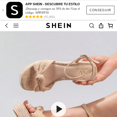
APP SHEIN - DESCUBRE TU ESTILO
×
¡Descarga y consigue un 30% de dto.!Usar el
CONSEGUIR
código: APPOFF30
(95,960)