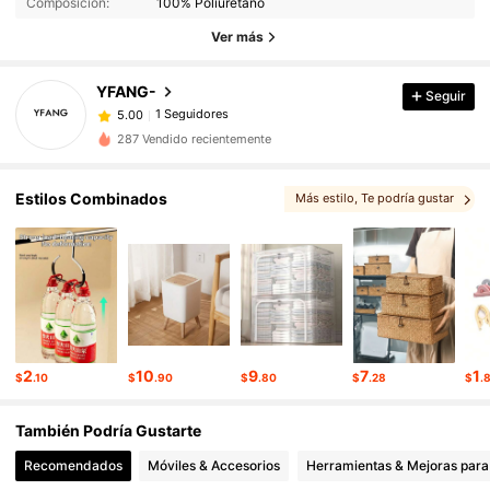
Composición:
100% Poliuretano
Ver más
YFANG-
Seguir
1 Seguidores
5.00
287 Vendido recientemente
Estilos Combinados
Más estilo
, Te podría gustar
2
10
9
7
1
$
.10
$
.90
$
.80
$
.28
$
.
También Podría Gustarte
Recomendados
Móviles & Accesorios
Herramientas & Mejoras para