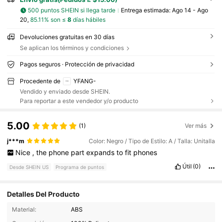
500 puntos SHEIN si llega tarde
Entrega estimada:
Ago 14 - Ago
20,
85.11% son ≤
8
días hábiles
Devoluciones gratuitas en 30 días
Se aplican los términos y condiciones
Pagos seguros · Protección de privacidad
Procedente de
YFANG-
Vendido y enviado desde SHEIN.
Para reportar a este vendedor y/o producto
5.00
(1)
Ver más
j***m
Color: Negro / Tipo de Estilo: A / Talla: Unitalla
Nice
,
the
phone
part
expands
to
fit
phones
Útil
(0)
Desde SHEIN US
Programa de puntos
Detalles Del Producto
Material:
ABS