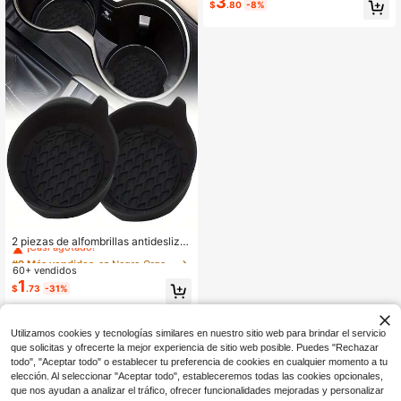
3
#1 Más vendidos
en Multicolor Organizadores de almacenamiento para
$
.80
-8%
namiento de gafas
¡Casi agotado!
#9 Más vendidos
en Negro Organizadores de almacenamiento para auto
¡Casi agotado!
2 piezas de alfombrillas antidesliza
ntes para portavasos de coche, alm
#9 Más vendidos
#9 Más vendidos
en Negro Organizadores de almacenamiento para auto
en Negro Organizadores de almacenamiento para auto
ohadillas de silicona con diseño de
60+ vendidos
¡Casi agotado!
¡Casi agotado!
diamante para portavasos, alfombril
1
#9 Más vendidos
en Negro Organizadores de almacenamiento para auto
$
.73
-31%
las antideslizantes para el interior d
¡Casi agotado!
el coche, estilo premium engrosado
Utilizamos cookies y tecnologías similares en nuestro sitio web para brindar el servicio
que solicitas y ofrecerte la mejor experiencia de sitio web posible. Puedes "Rechazar
todo", "Aceptar todo" o establecer tu preferencia de cookies en cualquier momento a tu
elección. Al seleccionar "Aceptar todo", estableceremos todas las cookies opcionales,
que nos ayudan a analizar el tráfico, ofrecer funcionalidades mejoradas y personalizar