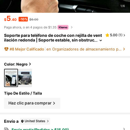
1/6
5
-10%
$
.40
$6.00
Paga ahora, o en 4 pagos de $1.35
Soporte para teléfono de coche con rejilla de vent
5.00
(
1
)
ilación redonda | Soporte estable, sin obstruc
ción de la vista, navegación al conducir
#
8
Mejor Calificado
en Organizadores de almacenamiento para automóvile
Color: Negro
Tipo De Estilo / Talla
Haz clic para comprar
Envío a
United States
Envío gratis(Pedidos ≥ $15.00)