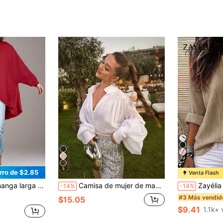
14
5
rro de $2.85
Venta Flash
ago y botones delanteros, Camisa de manga larga ligera, sin elasticidad roja
Camisa de mujer de manga larga elegante, con cuello, con botones delanteros, de tela tejida, top de longitud regular, color blanco primaveral
Zayélia Blusa de verano ele
-14%
-14%
#3 Más vendid
$15.05
$9.41
1.1k+