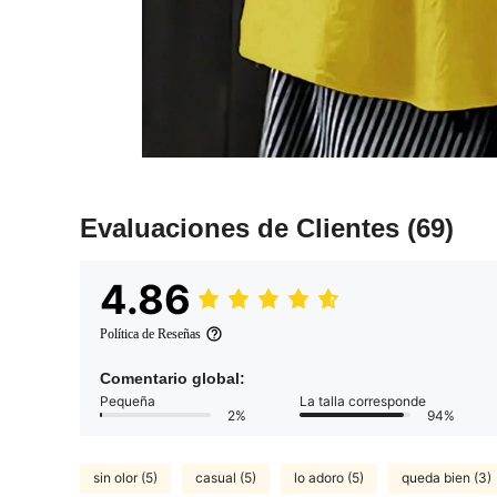
Evaluaciones de Clientes
(69)
4.86
Política de Reseñas
Comentario global:
Pequeña
La talla corresponde
2%
94%
sin olor (5)
casual (5)
lo adoro (5)
queda bien (3)