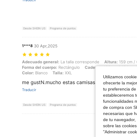
Desde SHEIN US
Programa de puntos
1***8
30 Apr,2025
Adecuado general: La talla corresponde, Altura: 159 cm / 63 in, Peso:
Adecuado general:
La talla corresponde
Altura:
159 cm / 
Forma del cuerpo:
Rectángulo
Caderas:
106 cm / 42 in
Color:
Blanco
Talla:
XXL
Utilizamos cookies
me gustN.mucho estas camisas.son lindas y de b
ofrecerte la mejo
tu preferencia de
Traducir
estableceremos to
funcionalidades m
Desde SHEIN US
Programa de puntos
de compra con SH
necesarias que h
de tu navegador, 
Ver Más Re
sobre las cookies
"Administrar coo