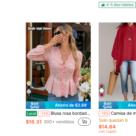
4-5 días hábiles
5
Ahorro de $2.68
Aho
Blusa rosa bordada con ribete de encaje, botón de seta, cintura fruncida, forrada, manga larga con puño elástico, versátil para uso diario, casual, adecuada para trabajo, playa, vacaciones, primavera/verano/otoño
Camisa de manga larga para mujer casual otoño invierno blanca con manga de murciél
Local
-14%
-16%
Solo quedan 6
$16.31
300+ vendidos
$14.84
con cupón