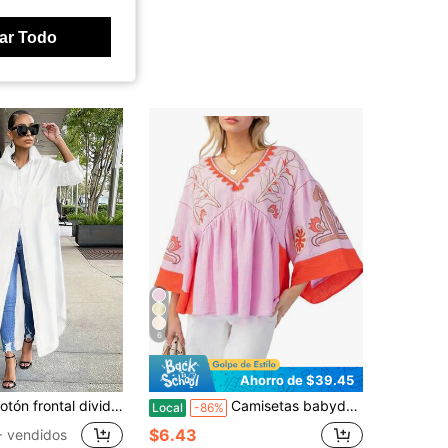
ar Todo
6
Ahorro de $39.45
ón frontal dividido con botones casuales lisos
Camisetas babydoll con bordado floral para mujer, cuello en V, mangas acampanadas, estilo bohemio, holgadas y fluidas, para playa y vacaciones.
Local
-86%
$6.43
 vendidos