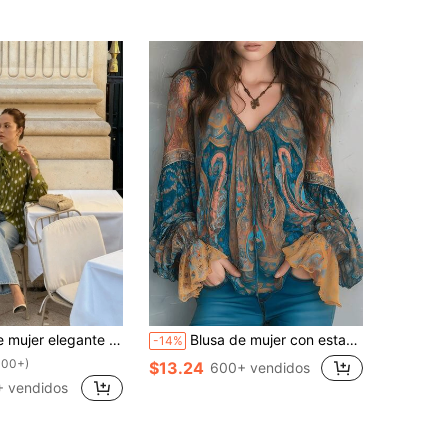
o de lunares en verde musgo - Lazo, manga farol, holgada, plisada, semitransparente para verano
Blusa de mujer con estampado floral bohemio y cuello en V con mangas con volantes – Top de manga larga con ribete plisado para uso diario, viajes, primavera, verano, otoño y vacaciones
-14%
100+)
$13.24
600+ vendidos
 vendidos