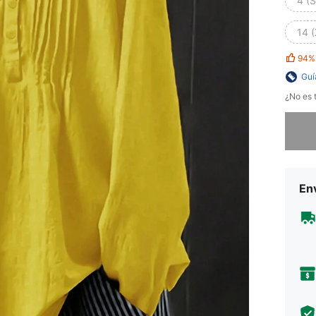
4 (S
14 
94%
Guí
¿No es t
Lo sent
Env