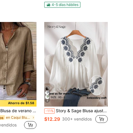
4-5 días hábiles
4
Ahorro de $1.58
gante y sencilla de tejido suave para mujer, camisa de trabajo
Story & Sage Blusa ajustada casual para mujer con bordado floral blanco y azul, manga larga, estilo boho, top peplum para vacaciones de verano en la playa, elegante estilo campestre
-11%
en Caqui Blusas suaves para la oficina
os
$12.29
300+ vendidos
 vendidos