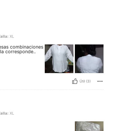
alla:
XL
 esas combinaciones
lla corresponde..
Útil (3)
alla:
XL