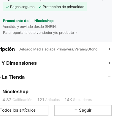
Pagos seguros
Protección de privacidad
Procedente de
Nicoleshop
Vendido y enviado desde SHEIN.
Para reportar a este vendedor y/o producto
ipción
Delgado,Media solapa,Primavera/Verano/Otoño
s Y Dimensiones
4.82
121
14K
 La Tienda
4.82
121
14K
Nicoleshop
4.82
121
14K
Calificación
Artículos
Seguidores
Todos los artículos
Seguir
4.82
121
14K