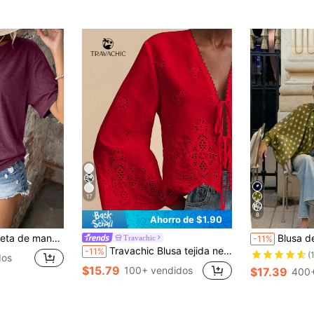
17
8
Ahorro de $1.90
o, estilo urbano vintage, manga corta básica de verano, camiseta de estilo vintage para hombre/mujer, regalo unisex
Blusa de mujer elegante y casual con estampad
Travachic
-11%
Travachic Blusa tejida negra con cuello en V profundo, mangas acampanadas y estampado integral para mujer, top bohemio con lazo delantero, blusa bohemia con lazo delantero, adecuada para vacaciones, té de la tarde, temporada de bodas, crucero de playa, viaje por carretera en la ciudad, vacaciones bohemias, festival de música, ropa de playa, Pascua, playa, tops elegantes para mujer
-11%
(
dos
$15.79
100+ vendidos
$17.39
400+