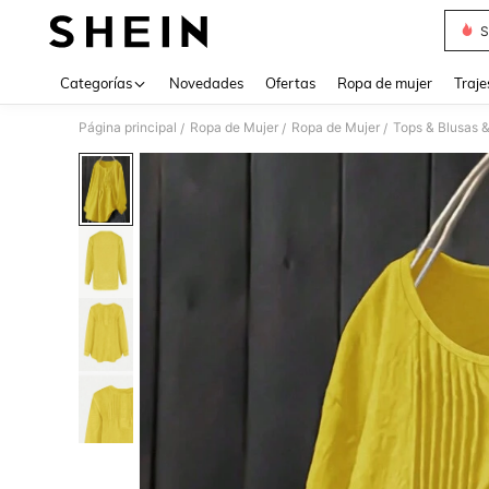
S
Use up 
Categorías
Novedades
Ofertas
Ropa de mujer
Traje
Página principal
Ropa de Mujer
Ropa de Mujer
Tops & Blusas 
/
/
/