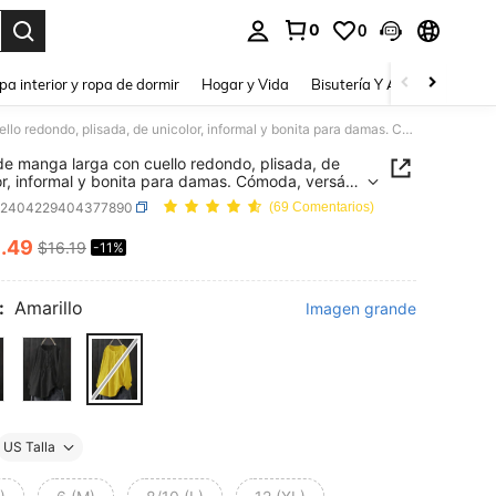
0
0
a. Press Enter to select.
pa interior y ropa de dormir
Hogar y Vida
Bisutería Y Accesorios
Be
Blusa de manga larga con cuello redondo, plisada, de unicolor, informal y bonita para damas. Cómoda, versátil, adecuada para la playa, vacaciones, trabajo, primavera/verano/otoño.
de manga larga con cuello redondo, plisada, de
or, informal y bonita para damas. Cómoda, versátil,
da para la playa, vacaciones, trabajo,
z2404229404377890
(69 Comentarios)
era/verano/otoño.
4
.49
$16.19
-11%
ICE AND AVAILABILITY
:
Amarillo
Imagen grande
US Talla