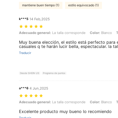
mantiene buen tiempo (1)
estilo equivocado (1)
k***5
14 Feb,2025
Adecuado general: La talla corresponde, Color: Blanco, Talla: XL
Adecuado general:
La talla corresponde
Color:
Blanco
T
Muy buena elección, el estilo está perfecto para
casuales q te harán lucir bella, espectacular. la ta
Traducir
Desde SHEIN US
Programa de puntos
a***6
4 Jun,2025
Adecuado general: La talla corresponde, Color: Blanco, Talla: XL
Adecuado general:
La talla corresponde
Color:
Blanco
T
Excelente producto muy bueno lo recomiendo
Traducir