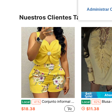
Administrar 
Nuestros Clientes También Vie
Ahor
Conjunto informal de camiseta de tirantes y pantalones cortos con estampado floral 3D
Blusa elegante de color amarillo mantequilla - Blusa de c
Local
-41%
Local
-62%
$18.38
$11.38