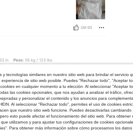
Útil (0)
 56 kg / 123 lbs, Forma del cuerpo: Rectángulo, Caderas: 106 cm / 42 in, Cintura: 
63 in
Peso:
56 kg / 123 lbs
Cintura:
64 cm / 25 in
Busto:
113 cm / 44 in
 y tecnologías similares en nuestro sitio web para brindar el servicio qu
uena calidad
r experiencia de sitio web posible. Puedes "Rechazar todo", "Aceptar t
 cookies en cualquier momento a tu elección. Al seleccionar "Aceptar to
das las cookies opcionales, que nos ayudan a analizar el tráfico, ofre
ejoradas y personalizar el contenido y los anuncios para complementa
Útil (0)
EIN. Al seleccionar "Rechazar todo", permites el uso de cookies estri
acen que nuestro sitio web funcione. Puedes desactivarlas cambiando 
pero esto puede afectar el funcionamiento del sitio web. Para obtener
señas
 que utilizamos y para ajustar tus configuraciones de cookies opcional
kies". Para obtener más información sobre cómo procesamos los datos