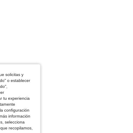
64 cm / 25 in, Busto: 113 cm / 44 in, Color: Blanco, Talla: XXL
e solicitas y
odo" o establecer
do",
cer
r tu experiencia
ctamente
la configuración
 más información
es, selecciona
 que recopilamos,