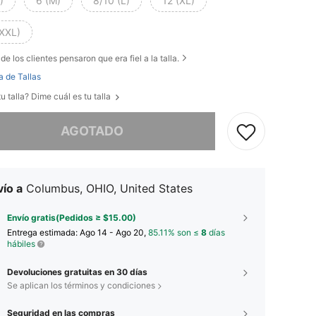
)
6 (M)
8/10 (L)
12 (XL)
(XXL)
de los clientes pensaron que era fiel a la talla.
a de Tallas
u talla? Dime cuál es tu talla
imos, este producto está agotado.
AGOTADO
ío a
Columbus, OHIO, United States
Envío gratis(Pedidos ≥ $15.00)
Entrega estimada:
Ago 14 - Ago 20,
85.11% son ≤
8
días
hábiles
Devoluciones gratuitas en 30 días
Se aplican los términos y condiciones
Seguridad en las compras