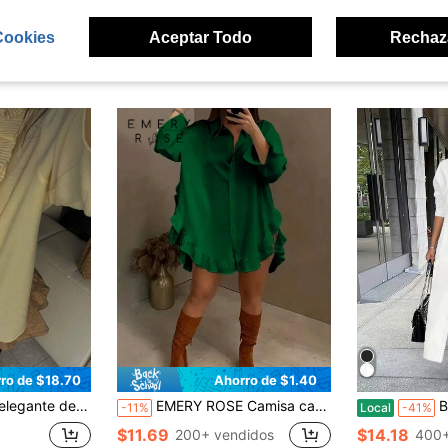
Cookies
Aceptar Todo
Rechaz
ron
ro de $18.70
Ahorro de $1.40
uello en V profundo con detalle de lazo y volantes, camisa de manga larga romántica para citas y uso casual
EMERY ROSE Camisa casual de corte holgado de color liso con dobladillo con volantes, blusas de manga larga para mujer
Bot
-11%
Local
-41%
$11.69
$14.18
200+ vendidos
400+