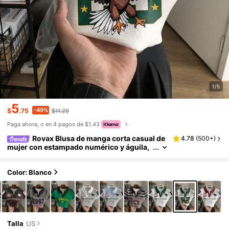
1/5
5
-49%
$
.75
$11.29
Paga ahora, o en 4 pagos de $1.43
Rovax Blusa de manga corta casual de
4.78
(
500+
)
mujer con estampado numérico y águila,
con ribete de contraste, para verano
Color: Blanco
Talla
US