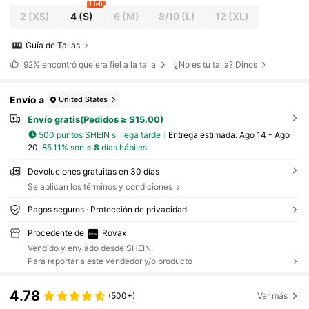
1 left
2
(XS)
4
(S)
6
(M)
8/10
(L)
12
(XL)
Guía de Tallas
92%
encontró que era fiel a la talla
¿No es tu talla? Dinos
Envío a
United States
Envío gratis(Pedidos ≥ $15.00)
500 puntos SHEIN si llega tarde
Entrega estimada:
Ago 14 - Ago
20,
85.11% son ≤
8
días hábiles
Devoluciones gratuitas en 30 días
Se aplican los términos y condiciones
Pagos seguros · Protección de privacidad
Procedente de
Rovax
Vendido y enviado desde SHEIN.
Para reportar a este vendedor y/o producto
4.78
(500+)
Ver más