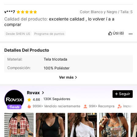
v***7
Color: Blanco y Negro / Talla: S
Calidad del producto:
excelente
calidad
,
lo
volver
í
a
a
comprar
Útil
(6)
Desde SHEIN US
Programa de puntos
Detalles Del Producto
130K Seguidores
4.66
Material:
Tela tricotada
Composición:
100% Poliéster
130K Seguidores
4.66
Ver más
Rovax
Seguir
130K Seguidores
4.66
b***1
pagó
Hace 5 horas
999K+ Vendido recientemente
99K+ Recompra
Increme
130K Seguidores
4.66
130K Seguidores
4.66