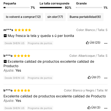
Pequeña
La talla corresponde
Grande
7%
92%
1%
lo volveré a comprar
(12)
sin olor
(17)
Buena portabilidad
(6)
m***s
Color: Blanco / Talla: S
Muy
fresca
la
tela
y
queda
s
ú
per
bonita
Útil
(25)
Desde SHEIN US
Programa de puntos
b***o
Color: Albaricoque / Talla: S
Excelente
calidad
de
productos
excelente
calidad
de
Producto
Ajuste:
Yes
Útil
(7)
Desde SHEIN US
Programa de puntos
b***o
Color: Blanco y Negro / Talla: M
Excelente
calidad
de
productos
excelente
calidad
de
Producto
Ajuste:
Yes
Útil
(3)
Desde SHEIN US
Programa de puntos