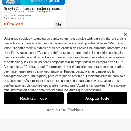
Ahorro de $2.40
¡Casi agotado!
10+ Dice "lo volveré a comprar"
Resyla Camiseta de mujer de mang
a corta ajustada con cuello polo de
¡Casi agotado!
¡Casi agotado!
unicolor
1k+ vendidos
10+ Dice "lo volveré a comprar"
10+ Dice "lo volveré a comprar"
7
¡Casi agotado!
$
.39
-25%
10+ Dice "lo volveré a comprar"
Utilizamos cookies y tecnologías similares en nuestro sitio web para brindar el servicio
que solicitas y ofrecerte la mejor experiencia de sitio web posible. Puedes "Rechazar
todo", "Aceptar todo" o establecer tu preferencia de cookies en cualquier momento a tu
elección. Al seleccionar "Aceptar todo", estableceremos todas las cookies opcionales,
que nos ayudan a analizar el tráfico, ofrecer funcionalidades mejoradas y personalizar
el contenido y los anuncios para complementar tu experiencia de compra con SHEIN.
Al seleccionar "Rechazar todo", permites el uso de cookies estrictamente necesarias
que hacen que nuestro sitio web funcione. Puedes desactivarlas cambiando la
configuración de tu navegador, pero esto puede afectar el funcionamiento del sitio web.
Para obtener más información sobre las cookies que utilizamos y para ajustar tus
configuraciones de cookies opcionales, selecciona "Administrar cookies". Para obtener
más información sobre cómo procesamos los datos que recopilamos,
Rechazar Todo
Aceptar Todo
Administrar Cookies
¡49% DE DESCUENTO!
AÑADIR A LA BOLSA