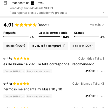
Procedente de
Rovax
Vendido y enviado desde SHEIN.
Para reportar a este vendedor y/o producto
4.91
(1000+)
Ver más
Pequeña
La talla corresponde
Grande
3%
93%
4%
sin olor
(100+)
lo volveré a comprar
(17)
lo adoro
(100+)
g***o
Color: Gris / Talla: S
es
de
buena
calidad
,
la
talla
corresponde
.
recomendado
Útil
(1)
Desde SHEIN US
Programa de puntos
c***a
Color: Blanco / Talla: XS
hermoso
me
encanta
mi
blusa
10
/
10
Útil
(1)
Desde SHEIN US
Programa de puntos