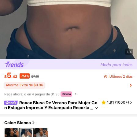
1/4
5
-24%
¡Últimos 2 días
$
.43
$7.19
Ahorros Extra de $0.96
Paga ahora, o en 4 pagos de $1.35
Rovax Blusa De Verano Para Mujer Co
4.91
(
1000+
)
n Eslogan Impreso Y Estampado Recorta
do, Camiseta Casual Sin Mangas
Color: Blanco