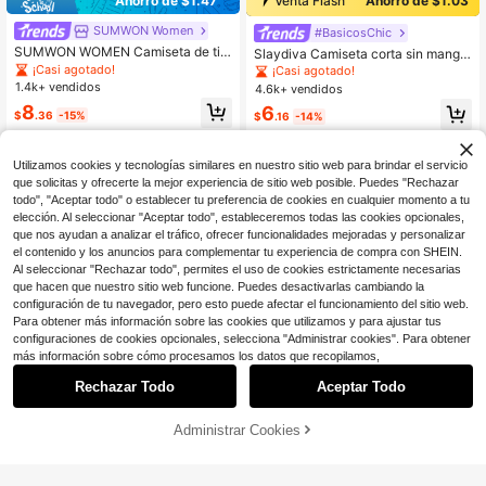
Venta Flash
Ahorro de $1.03
Ahorro de $1.47
SUMWON Women
#BasicosChic
SUMWON WOMEN Camiseta de tir
Slaydiva Camiseta corta sin manga
antes con diseño sin mangas y cuel
s de punto fino acanalado multiusos
¡Casi agotado!
¡Casi agotado!
lo en pico profundo, con estampado
para mujer, de unicolor y cuello asi
1.4k+ vendidos
4.6k+ vendidos
del estado de California de inspiraci
métrico, para el verano de 2024
8
6
ón atlética Lakers
$
.36
-15%
$
.16
-14%
Utilizamos cookies y tecnologías similares en nuestro sitio web para brindar el servicio
que solicitas y ofrecerte la mejor experiencia de sitio web posible. Puedes "Rechazar
todo", "Aceptar todo" o establecer tu preferencia de cookies en cualquier momento a tu
elección. Al seleccionar "Aceptar todo", estableceremos todas las cookies opcionales,
que nos ayudan a analizar el tráfico, ofrecer funcionalidades mejoradas y personalizar
el contenido y los anuncios para complementar tu experiencia de compra con SHEIN.
Al seleccionar "Rechazar todo", permites el uso de cookies estrictamente necesarias
que hacen que nuestro sitio web funcione. Puedes desactivarlas cambiando la
configuración de tu navegador, pero esto puede afectar el funcionamiento del sitio web.
Para obtener más información sobre las cookies que utilizamos y para ajustar tus
configuraciones de cookies opcionales, selecciona "Administrar cookies". Para obtener
más información sobre cómo procesamos los datos que recopilamos,
Rechazar Todo
Aceptar Todo
Administrar Cookies
¡24% DE DESCUENTO!
AÑADIR A LA BOLSA
Ahorro de $4.37
Ahorro de $1.80
#SirenaCyber
#9 Más vendidos
en Encaje Tops, blusas y camisetas de mujer
Slaydiva