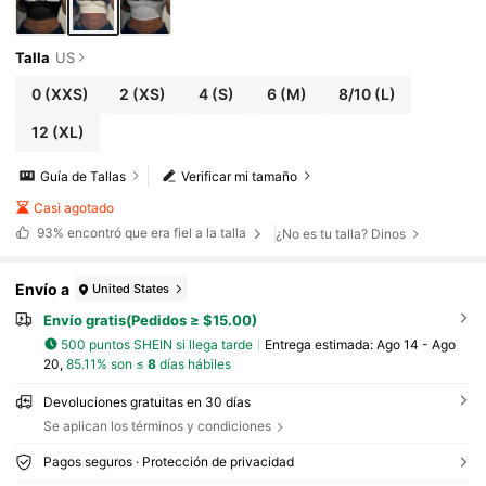
Talla
US
0
(XXS)
2
(XS)
4
(S)
6
(M)
8/10
(L)
12
(XL)
Guía de Tallas
Verificar mi tamaño
Casi agotado
93%
encontró que era fiel a la talla
¿No es tu talla? Dinos
Envío a
United States
Envío gratis(Pedidos ≥ $15.00)
500 puntos SHEIN si llega tarde
Entrega estimada:
Ago 14 - Ago
20,
85.11% son ≤
8
días hábiles
Devoluciones gratuitas en 30 días
Se aplican los términos y condiciones
Pagos seguros · Protección de privacidad