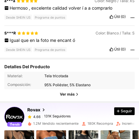
a***a
Color: Negro / Talla: XS
Hermoso
,
excelente
calidad
volver
í
a
a
comprarlo
Útil
(0)
Desde SHEIN US
Programa de puntos
S***R
Color: Blanco / Talla: S
Igual
que
en
la
foto
me
encant
ó
Útil
(0)
Desde SHEIN US
Programa de puntos
Detalles Del Producto
131K Seguidores
4.66
Material:
Tela tricotada
Composición:
95% Poliéster, 5% Elastano
Ver más
131K Seguidores
4.66
Rovax
Seguir
131K Seguidores
4.66
d***4
pagó
Hace 5 horas
1.2M Vendido recientemente
180K Recompra
Increment
131K Seguidores
4.66