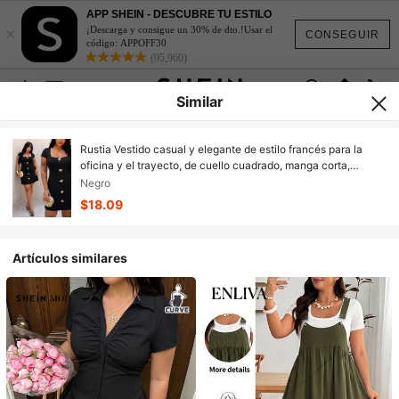
APP SHEIN - DESCUBRE TU ESTILO
×
¡Descarga y consigue un 30% de dto.!Usar el
CONSEGUIR
código: APPOFF30
(95,960)
Similar
Rustia Vestido casual y elegante de estilo francés para la
oficina y el trayecto, de cuello cuadrado, manga corta,
cintura ceñida y línea A hasta la rodilla, con decoración de
Negro
botón de metal con forma de estrella de mar, tallas grandes
$18.09
Artículos similares