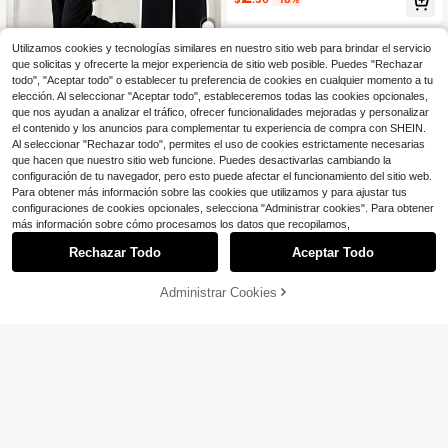
tas, vacaciones, viajes, regalo para
novia y mamá
8-12 Years
Utilizamos cookies y tecnologías similares en nuestro sitio web para brindar el servicio
que solicitas y ofrecerte la mejor experiencia de sitio web posible. Puedes "Rechazar
4
todo", "Aceptar todo" o establecer tu preferencia de cookies en cualquier momento a tu
Ahorro de $1.20
elección. Al seleccionar "Aceptar todo", estableceremos todas las cookies opcionales,
que nos ayudan a analizar el tráfico, ofrecer funcionalidades mejoradas y personalizar
2pcs/Set Conjunto de niña con con
el contenido y los anuncios para complementar tu experiencia de compra con SHEIN.
ejo lindo, camiseta de manga corta
¡Casi agotado!
Al seleccionar "Rechazar todo", permites el uso de cookies estrictamente necesarias
& pantalones negros de pierna anch
100+ vendidos
que hacen que nuestro sitio web funcione. Puedes desactivarlas cambiando la
a, tela suave y cómoda, conjunto d
8
$
.79
-12%
e estilo callejero
configuración de tu navegador, pero esto puede afectar el funcionamiento del sitio web.
Para obtener más información sobre las cookies que utilizamos y para ajustar tus
configuraciones de cookies opcionales, selecciona "Administrar cookies". Para obtener
8-12 Years
más información sobre cómo procesamos los datos que recopilamos,
Rechazar Todo
Aceptar Todo
Lo sentimos, este producto está agotado.
5
Administrar Cookies
SIMILAR
Ahorro de $1.20
Conjunto de moda de verano para n
iñas preadolescentes, camiseta de
¡Casi agotado!
manga corta beige con estampado
200+ vendidos
de leopardo y patrón de cerezas, co
9
$
.49
-11%
con cupón
mbinada con pantalones cortos dep
ortivos a juego con estampado de l
eopardo, suelto, casual y versátil, a
decuado para salidas diarias y uso
en el campus.