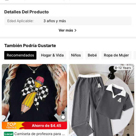
Detalles Del Producto
Edad Aplicable:
3 años y más
Ver más
También Podría Gustarte
Recomendados
Hogar & Vida
Niños
Bebé
Ropa de Mujer
8-12 Years
Ahorro de $4.45
Camiseta de profesora para m
Local