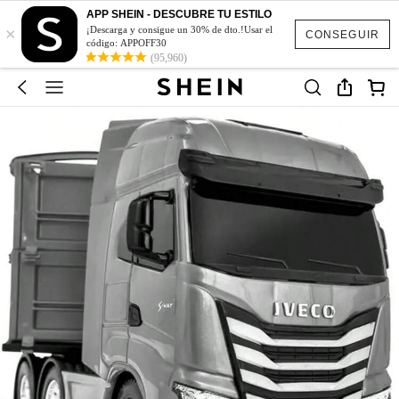
APP SHEIN - DESCUBRE TU ESTILO
×
¡Descarga y consigue un 30% de dto.!Usar el
CONSEGUIR
código: APPOFF30
(95,960)