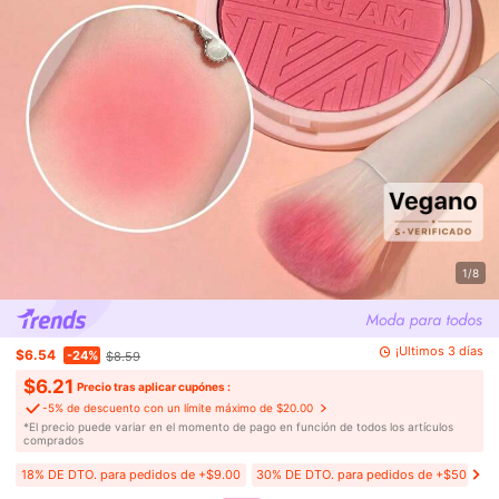
1/8
¡Últimos 3 días
$6.54
-24%
$8.59
$6.21
Precio tras aplicar cupónes :
-5% de descuento con un límite máximo de $20.00
​*El precio puede variar en el momento de pago en función de todos los artículos
comprados
18% DE DTO. para pedidos de +$9.00
30% DE DTO. para pedidos de +$50.00