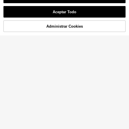
Aceptar Todo
Administrar Cookies
¡24% DE DESCUENTO!
AÑADIR A LA BOLSA