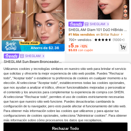
SHEGLAM
SHEGLAM Glam 101 DúO HíBrido Il
uminador & Rubor-St. Tropez Color
#1 Más vendidos
en Brillar Rubor
9
ete Marca De Belleza CosméTica
700+ vendidos
(1000+)
Maquillaje Para Mujeres Y NiñAs
5
$
.29
-12%
Ahorro de $2.36
$5.03
con cupón
SHEGLAM
SHEGLAM Sun Beam Bronceador L
íQuido Mate-Toffee Marca De Belle
100+ vendidos
Utilizamos cookies y tecnologías similares en nuestro sitio web para brindar el servicio
za CosméTica Maquillaje Para Muj
3
$
.63
-39%
eres Y NiñAs
que solicitas y ofrecerte la mejor experiencia de sitio web posible. Puedes "Rechazar
$3.45
con cupón
todo", "Aceptar todo" o establecer tu preferencia de cookies en cualquier momento a tu
elección. Al seleccionar "Aceptar todo", estableceremos todas las cookies opcionales,
que nos ayudan a analizar el tráfico, ofrecer funcionalidades mejoradas y personalizar
el contenido y los anuncios para complementar tu experiencia de compra con SHEIN.
Al seleccionar "Rechazar todo", permites el uso de cookies estrictamente necesarias
que hacen que nuestro sitio web funcione. Puedes desactivarlas cambiando la
configuración de tu navegador, pero esto puede afectar el funcionamiento del sitio web.
Para obtener más información sobre las cookies que utilizamos y para ajustar tus
configuraciones de cookies opcionales, selecciona "Administrar cookies". Para obtener
más información sobre cómo procesamos los datos que recopilamos,
Rechazar Todo