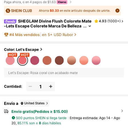
Paga ahora, o en 4 pagos de $1.63
Ahorra
$0.33
en este artículo después de unirte.
SHEGLAM Divine Flush Colorete Mate
4.93
(
1000+
)
-Lets Escape Colorete Marca De Belleza
CosméTica Maquillaje Para Mujeres Y Ni
#
4
Más vendidos
en 5+ USD Rubor
ñAs
Color: Let's Escape
Let's Escape: Rosa coral con acabado mate
Cantidad:
Envío a
United States
Envío gratis(Pedidos ≥ $15.00)
500 puntos SHEIN si llega tarde
Entrega estimada:
Ago 14 - Ago
20,
85.11% son ≤
8
días hábiles