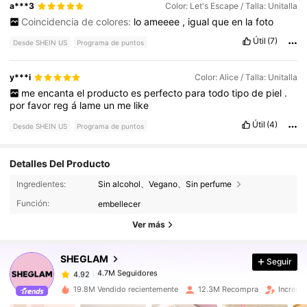
a***3
Color: Let's Escape / Talla: Unitalla
Coincidencia de colores:
lo
ameeee
,
igual
que
en
la
foto
Útil
(7)
Desde SHEIN US
Programa de puntos
y***i
Color: Alice / Talla: Unitalla
me
encanta
el
producto
es
perfecto
para
todo
tipo
de
piel
.
por
favor
reg
á
lame
un
me
like
Útil
(4)
Desde SHEIN US
Programa de puntos
Detalles Del Producto
4.7M Seguidores
4.92
Ingredientes:
Sin alcohol、Vegano、Sin perfume
Función:
embellecer
4.7M Seguidores
4.92
Ver más
SHEGLAM
Seguir
4.7M Seguidores
4.92
l***r
pagó
Hace 1 horas
19.8M Vendido recientemente
12.3M Recompra
Increme
4.7M Seguidores
4.92