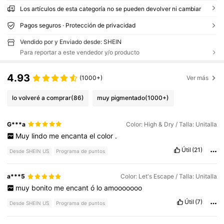
Los artículos de esta categoría no se pueden devolver ni cambiar
Pagos seguros · Protección de privacidad
Vendido por y Enviado desde: SHEIN
Para reportar a este vendedor y/o producto
4.93
(1000+)
Ver más
lo volveré a comprar
(86)
muy pigmentado
(1000+)
G***a
Color: High & Dry / Talla: Unitalla
Muy
lindo
me
encanta
el
color
.
Útil
(21)
Desde SHEIN US
Programa de puntos
a***5
Color: Let's Escape / Talla: Unitalla
muy
bonito
me
encant
ó
lo
amooooooo
Útil
(7)
Desde SHEIN US
Programa de puntos