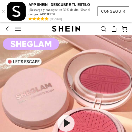
APP SHEIN - DESCUBRE TU ESTILO
×
¡Descarga y consigue un 30% de dto.!Usar el
CONSEGUIR
código: APPOFF30
(95,960)