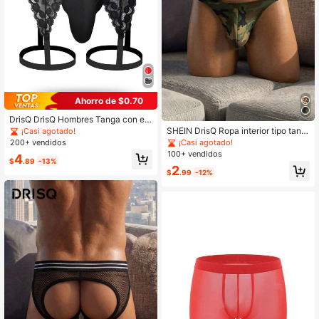
Ahorro de $0.70
DrisQ DrisQ Hombres Tanga con en
caje floral con liga
SHEIN DrisQ Ropa interior tipo tang
¡Casi agotado!
a sexy para hombres, lencería elásti
¡Casi agotado!
200+ vendidos
ca y suave que revela
100+ vendidos
4
$
.89
-13%
2
$
.99
-12%