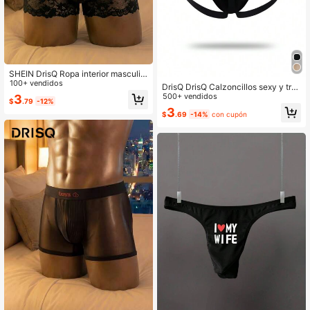
SHEIN DrisQ Ropa interior masculin
a sexy de encaje transparente y cin
100+ vendidos
DrisQ DrisQ Calzoncillos sexy y tra
tura baja
nspirables de unicolor y calados par
500+ vendidos
3
$
.79
-12%
a hombres
3
$
.69
-14%
con cupón