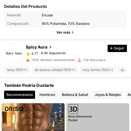
Detalles Del Producto
8.4K Seguidores
4.77
Material:
Encaje
Composición:
90% Poliamida, 10% Elastano
8.4K Seguidores
4.77
Ver más
Spicy Aura
Seguir
8.4K Seguidores
4.77
1***6
pagó
Hace 15 horas
790K Vendido recientemente
23K Recompra
8.4K Seguidores
4.77
sexy (500+)
de buena calidad (500+)
muy bonito (500+)
queda
También Podría Gustarte
8.4K Seguidores
4.77
Recomendados
Hombres
Belleza & Salud
Joyas & Relojes
Ac
8.4K Seguidores
4.77
8.4K Seguidores
4.77