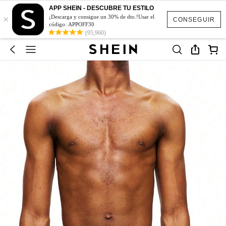
APP SHEIN - DESCUBRE TU ESTILO
×
¡Descarga y consigue un 30% de dto.!Usar el
CONSEGUIR
código: APPOFF30
(95,960)