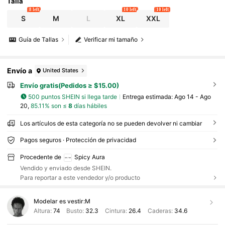
Talla
8 left
10 left
10 left
S
M
L
XL
XXL
Guía de Tallas
Verificar mi tamaño
Envío a
United States
Envío gratis(Pedidos ≥ $15.00)
500 puntos SHEIN si llega tarde
Entrega estimada:
Ago 14 - Ago
20,
85.11% son ≤
8
días hábiles
Los artículos de esta categoría no se pueden devolver ni cambiar
Pagos seguros · Protección de privacidad
Procedente de
Spicy Aura
Vendido y enviado desde SHEIN.
Para reportar a este vendedor y/o producto
Modelar es vestir:
M
Altura:
74
Busto:
32.3
Cintura:
26.4
Caderas:
34.6