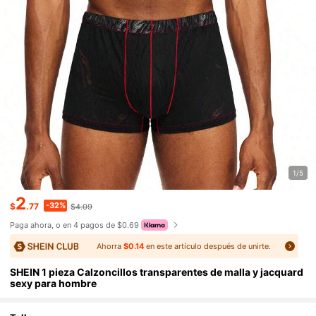
1/5
2
-32%
$
.77
$4.09
Paga ahora, o en 4 pagos de $0.69
Ahorra
$0.14
en este artículo después de unirte.
SHEIN 1 pieza Calzoncillos transparentes de malla y jacquard
sexy para hombre