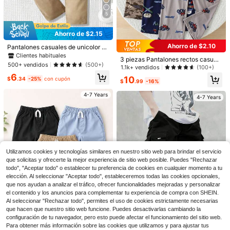
5
Ahorro de $2.15
Clientes habituales
Ahorro de $2.10
¡Casi agotado!
Pantalones casuales de unicolor pa
22
ra niños, cómodos y de moda, adec
Clientes habituales
Clientes habituales
3 piezas Pantalones rectos casual
uados para salidas diarias, la escue
¡Casi agotado!
¡Casi agotado!
500+ vendidos
(500+)
es para niños, pantalones ligeros p
1.1k+ vendidos
(100+)
la, fiestas y vacaciones como regal
Ahorro de $2.30
ara niños, adecuados para niños y
Clientes habituales
6
o
10
$
.34
-25%
con cupón
niñas de 4 a 12 años, primavera/oto
$
.99
-16%
¡Casi agotado!
16
SHEIN Conjunto de varias piezas d
ño
#1 Más vendidos
en Gris Pantalones de niño
e pantalones largos de unicolor cas
100+ vendidos
4-7 Years
4-7 Years
¡Casi agotado!
SHEIN 3 piezas/Set Pantalones larg
ual y cómodo para niño pequeño, c
18
os holgados tejidos para niños, otoñ
#1 Más vendidos
#1 Más vendidos
en Gris Pantalones de niño
en Gris Pantalones de niño
$
.49
-11%
on decoración de un botón y bolsill
o invierno, verano, regreso a la esc
os inclinados, diseño de cintura elá
600+ vendidos
¡Casi agotado!
¡Casi agotado!
uela, casual con bolsillos, estampad
stica simple y conveniente, adecua
#1 Más vendidos
en Gris Pantalones de niño
19
4-7 Years
o & patrón sólido, cómodos para de
$
.59
-11%
do para uso diario, viajes, fiestas, v
¡Casi agotado!
portes y escuela
acaciones, atuendo de moda versát
il, temporada de bodas, temporada
4-7 Years
de regreso a la escuela
Utilizamos cookies y tecnologías similares en nuestro sitio web para brindar el servicio
que solicitas y ofrecerte la mejor experiencia de sitio web posible. Puedes "Rechazar
todo", "Aceptar todo" o establecer tu preferencia de cookies en cualquier momento a tu
elección. Al seleccionar "Aceptar todo", estableceremos todas las cookies opcionales,
que nos ayudan a analizar el tráfico, ofrecer funcionalidades mejoradas y personalizar
el contenido y los anuncios para complementar tu experiencia de compra con SHEIN.
Al seleccionar "Rechazar todo", permites el uso de cookies estrictamente necesarias
que hacen que nuestro sitio web funcione. Puedes desactivarlas cambiando la
configuración de tu navegador, pero esto puede afectar el funcionamiento del sitio web.
Para obtener más información sobre las cookies que utilizamos y para ajustar tus
Ahorro de $1.90