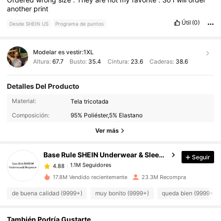
another
print
Útil
(0)
Desde SHEIN US
Programa de puntos
Modelar es vestir:
1XL
Altura:
67.7
Busto:
35.4
Cintura:
23.6
Caderas:
38.6
Detalles Del Producto
1.1M Seguidores
4.88
Material:
Tela tricotada
Composición:
95% Poliéster,5% Elastano
1.1M Seguidores
4.88
Ver más
Base Rule SHEIN Underwear & Sleepwear
Seguir
1.1M Seguidores
4.88
t***t
pagó
Hace 8 horas
17.8M Vendido recientemente
23.3M Recompra
1.1M Seguidores
4.88
de buena calidad (9999+)
muy bonito (9999+)
queda bien (9999+)
También Podría Gustarte
1.1M Seguidores
4.88