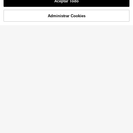
Aceptar Todo
Administrar Cookies
¡14% DE DESCUENTO!
AÑADIR A LA BOLSA