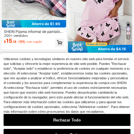
Ahorro de $1.90
SHEIN Pijama informal de pantalón l
argo y camiseta de manga corta co
200+ vendidos
5
n estampado de cuadrícula, corazó
15
$
.19
-11%
con cupón
n y eslogan para mujer de talla gran
de, ropa de dormir
Ahorro de $4.16
Conjunto informal de 2 piezas para
Utilizamos cookies y tecnologías similares en nuestro sitio web para brindar el servicio
10
mujer talla grande, camiseta de ma
$
.23
-29%
con cupón
que solicitas y ofrecerte la mejor experiencia de sitio web posible. Puedes "Rechazar
nga corta holgada con estampado d
todo", "Aceptar todo" o establecer tu preferencia de cookies en cualquier momento a tu
e ojo y eslogan, y shorts pijama, co
njunto
elección. Al seleccionar "Aceptar todo", estableceremos todas las cookies opcionales,
que nos ayudan a analizar el tráfico, ofrecer funcionalidades mejoradas y personalizar
el contenido y los anuncios para complementar tu experiencia de compra con SHEIN.
Al seleccionar "Rechazar todo", permites el uso de cookies estrictamente necesarias
que hacen que nuestro sitio web funcione. Puedes desactivarlas cambiando la
configuración de tu navegador, pero esto puede afectar el funcionamiento del sitio web.
Para obtener más información sobre las cookies que utilizamos y para ajustar tus
configuraciones de cookies opcionales, selecciona "Administrar cookies". Para obtener
más información sobre cómo procesamos los datos que recopilamos,
Rechazar Todo