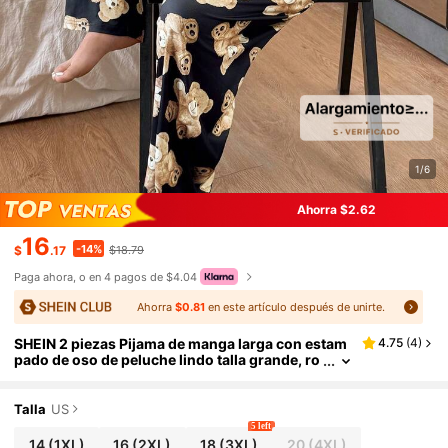
1/6
Ahorra $2.62
16
-14%
$
.17
$18.79
Paga ahora, o en 4 pagos de $4.04
Ahorra
$0.81
en este artículo después de unirte.
SHEIN 2 piezas Pijama de manga larga con estam
4.75
(
4
)
pado de oso de peluche lindo talla grande, ro
pa de otoño e invierno
Talla
US
5 left
14
(1XL)
16
(2XL)
18
(3XL)
20
(4XL)