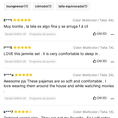
loungewear
(1)
cómodo
(1)
talla equivocada
(1)
E***l
Color: Multicolor / Talla: 4XL
Muy
bonita
,
la
tela
es
algo
fina
y
se
arruga
f
á
cil
Útil
(0)
Desde SHEIN US
Programa de puntos
l***5
Color: Multicolor / Talla: 1XL
LOVE
this
jammie
set
.
it
is
very
comfortable
to
sleep
in
.
Útil
(0)
Desde SHEIN US
Programa de puntos
Y***a
Color: Multicolor / Talla: 2XL
Awesome
pjs
These
pajamas
are
so
soft
and
comfortable
.
I
love
wearing
them
around
the
house
and
while
watching
movies
.
Útil
(0)
Desde SHEIN US
Programa de puntos
k***7
Color: Multicolor / Talla: 1XL
Ordered
wrong
size
.
They
are
not
my
favorite
.
So
I
will
order