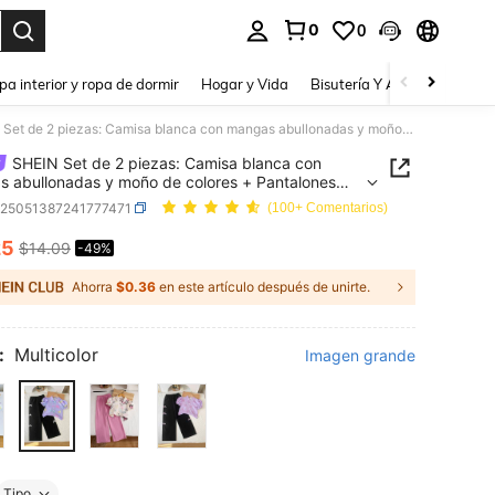
0
0
a. Press Enter to select.
pa interior y ropa de dormir
Hogar y Vida
Bisutería Y Accesorios
Be
SHEIN Set de 2 piezas: Camisa blanca con mangas abullonadas y moño de colores + Pantalones morados anchos y sueltos para niñas, uso casual y de vacaciones, verano
SHEIN Set de 2 piezas: Camisa blanca con
 abullonadas y moño de colores + Pantalones
s anchos y sueltos para niñas, uso casual y de
k25051387241777471
(100+ Comentarios)
ones, verano
25
$14.09
-49%
ICE AND AVAILABILITY
Ahorra
$0.36
en este artículo después de unirte.
:
Multicolor
Imagen grande
Tipo