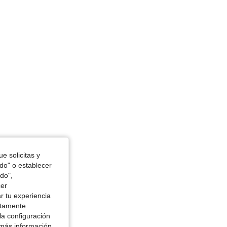
e solicitas y
odo" o establecer
do",
cer
r tu experiencia
ctamente
la configuración
 más información