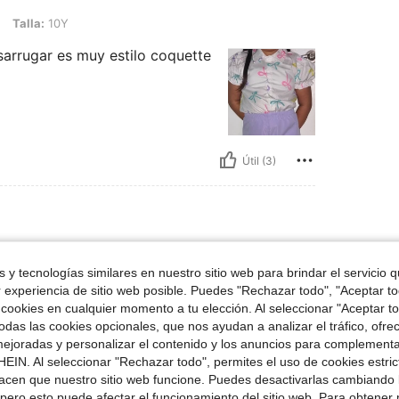
Y
Talla:
10Y
esarrugar es muy estilo coquette
Útil (3)
Y
Talla:
12Y
 y tecnologías similares en nuestro sitio web para brindar el servicio qu
r experiencia de sitio web posible. Puedes "Rechazar todo", "Aceptar t
 cookies en cualquier momento a tu elección. Al seleccionar "Aceptar to
das las cookies opcionales, que nos ayudan a analizar el tráfico, ofre
ejoradas y personalizar el contenido y los anuncios para complementa
EIN. Al seleccionar "Rechazar todo", permites el uso de cookies estri
acen que nuestro sitio web funcione. Puedes desactivarlas cambiando 
Útil (1)
pero esto puede afectar el funcionamiento del sitio web. Para obtener