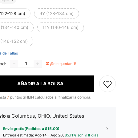
(122-128 cm)
9Y (128-134 cm)
 (134-140 cm)
11Y (140-146 cm)
 (146-152 cm)
a de Tallas
ad:
¡Solo quedan 1!
AÑADIR A LA BOLSA
asta
7
puntos SHEIN calculados al finalizar la compra.
ío a
Columbus, OHIO, United States
Envío gratis(Pedidos ≥ $15.00)
Entrega estimada:
Ago 14 - Ago 20,
85.11% son ≤
8
días