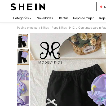
S
Use up 
Categorías
Novedades
Ofertas
Ropa de mujer
Traje
Página principal
Niños
Ropa Niñas (8-12)
Conjuntos para niña
/
/
/