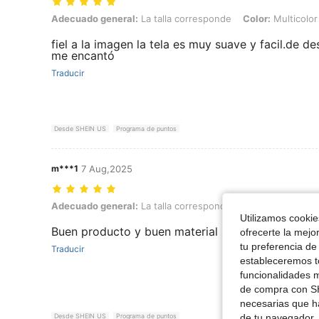
Adecuado general: La talla corresponde, Color: Multicolor, Talla: 10
Adecuado general:
La talla corresponde
Color:
Multicolor
fiel a la imagen la tela es muy suave y facil.de d
me encantó
Traducir
Desde SHEIN US
Programa de puntos
m***1
7 Aug,2025
Adecuado general: La talla corresponde, Color: Multicolor, Talla: 12
Adecuado general:
La talla corresponde
Color:
Multicolor
Utilizamos cookies
Buen producto y buen material !
ofrecerte la mejo
tu preferencia de
Traducir
estableceremos to
funcionalidades m
de compra con SH
necesarias que h
Desde SHEIN US
Programa de puntos
de tu navegador, 