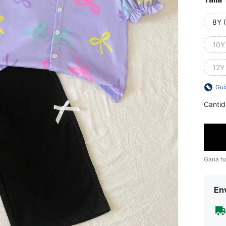
8Y 
10Y
12Y
Guí
Cantid
Gana h
Env