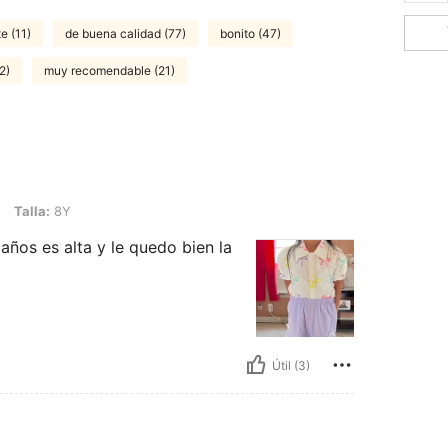
e (11)
de buena calidad (77)
bonito (47)
2)
muy recomendable (21)
Talla:
8Y
6 años es alta y le quedo bien la
Útil (3)