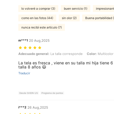
lo volveré a comprar (3)
buen servicio (1)
impresionant
como en las fotos (44)
sin olor (2)
Buena portabilidad (
nunca recibí este artículo (7)
m***1
20 Aug,2025
Adecuado general: La talla corresponde, Color: Multicolor, Talla: 8Y
Adecuado general:
La talla corresponde
Color:
Multicolor
La tela es fresca , viene en su talla mi hija tiene 
talla 8 años 😃
Traducir
Desde SHEIN US
Programa de puntos
i***2
26 Aug,2025