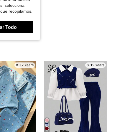
es, selecciona
 que recopilamos,
ar Todo
8-12 Years
8-12 Years
7