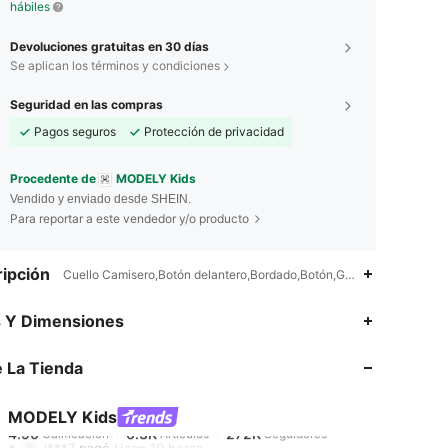
hábiles
Devoluciones gratuitas en 30 días
Se aplican los términos y condiciones
Seguridad en las compras
Pagos seguros
Protección de privacidad
Procedente de
MODELY Kids
Vendido y enviado desde SHEIN.
Para reportar a este vendedor y/o producto
ipción
Cuello Camisero,Botón delantero,Bordado,Botón,Gráfico
4.90
6.3K
272K
s Y Dimensiones
 La Tienda
4.90
6.3K
272K
MODELY Kids
4.90
6.3K
272K
Calificación
Artículos
Seguidores
j***7
pagó
Hace 10 horas