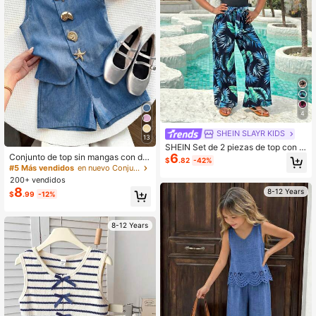
4
SHEIN SLAYR KIDS
13
SHEIN Set de 2 piezas de top con a
6
Conjunto de top sin mangas con de
dorno floral y pantalones palazzo p
$
.82
-42%
coración de estrella de mar de meta
ara niñas preadolescentes en vaca
#5 Más vendidos
en nuevo Conjuntos de camisetas sin mangas para ni
l y shorts casuales para niña preado
ciones de verano
200+ vendidos
lescente
8
8-12 Years
$
.99
-12%
8-12 Years