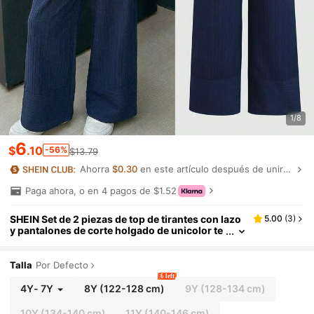
1/8
6
$
.10
-56%
$13.79
Ahorra
$0.30
en este artículo después de unirte.
Paga ahora, o en 4 pagos de $1.52
SHEIN Set de 2 piezas de top de tirantes con lazo
5.00
(
3
)
y pantalones de corte holgado de unicolor te
xturizado tejido azul marino para niñas prea
dolescentes en vacaciones de verano
Talla
Por Defecto
6 left
4Y
-
7Y
8Y
(122-128 cm)
9Y
(128-134 cm)
10Y
(134-140 cm)
11Y
(140-146 cm)