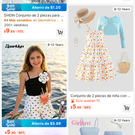
dos con cintura elástica, atuendo pr
eppy casual de verano para vacaci
Ahorro de $1.20
8-12 Years
ones
SHEIN Conjunto de 2 piezas para ni
ñas preadolescentes con top de tira
#4 Más vendidos
en Geométrico Conjuntos de camisetas sin mangas pa
ntes estampado y shorts tipo bolsa
200+ vendidos
de papel
9
$
.89
-11%
8-12 Years
Conjunto de 2 piezas de niña con s
udadera con capucha con lazo y ve
Solo quedan 10
stido largo con estampado colorido
5
$
.96
-54%
de amapolas, estilo vacacional
19
8-12 Years
Ahorro de $5.89
5
$
.90
-50%