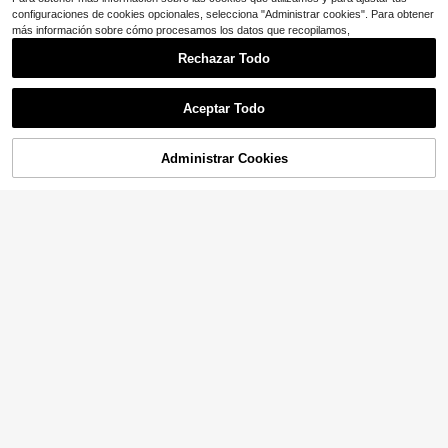
configuraciones de cookies opcionales, selecciona "Administrar cookies". Para obtener
más información sobre cómo procesamos los datos que recopilamos,
Rechazar Todo
Aceptar Todo
Administrar Cookies
¡56% DE DESCUENTO!
AÑADIR A LA BOLSA