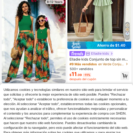
ya y salidas diarias
8-12 Years
37
Ahorro de $1.40
Elladie kids
Elladie kids Conjunto de top sin ma
ngas con volantes y decoración de
#9 Más vendidos
en Verde Conjuntos para niñas preadolescentes
lazo y pantalones de pierna ancha
500+ vendidos
para niñas preadolescentes, verano
11
$
.09
-11%
después del cupón
1 Set de Top de Tirantes Holgado y
Utilizamos cookies y tecnologías similares en nuestro sitio web para brindar el servicio
5
Pantalones de Pierna Ancha con Es
$
.10
-56%
que solicitas y ofrecerte la mejor experiencia de sitio web posible. Puedes "Rechazar
tampado de Hojas de Palma Tropic
todo", "Aceptar todo" o establecer tu preferencia de cookies en cualquier momento a tu
al para Niñas, Cómodo y Elegante p
ara Usar de Vacaciones
elección. Al seleccionar "Aceptar todo", estableceremos todas las cookies opcionales,
que nos ayudan a analizar el tráfico, ofrecer funcionalidades mejoradas y personalizar
el contenido y los anuncios para complementar tu experiencia de compra con SHEIN.
Al seleccionar "Rechazar todo", permites el uso de cookies estrictamente necesarias
que hacen que nuestro sitio web funcione. Puedes desactivarlas cambiando la
configuración de tu navegador, pero esto puede afectar el funcionamiento del sitio web.
Para obtener más información sobre las cookies que utilizamos y para ajustar tus