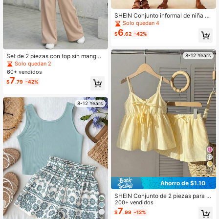
SHEIN Conjunto informal de niña pr
eadolescente con top de tirantes de
Solo quedan 4
unicolor y pantalones de pierna anc
6
$
.62
-42%
ha con estampado floral
8-12 Years
Set de 2 piezas con top sin mangas
color caqui con decoración de lazo
Solo quedan 2
y pantalones de pierna ancha, conj
60+ vendidos
unto casual para uso diario, evento
7
$
.79
-42%
s, formal, vuelta al colegio
8-12 Years
17
Ahorro de $1.10
SHEIN Conjunto de 2 piezas para ni
ña preadolescente, camisola sin ma
200+ vendidos
ngas con rayas y decoración de laz
7
$
.99
-12%
o, pantalones cortos casuales holga
8