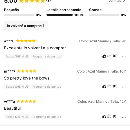
5.00
(3)
Ver más
Pequeña
La talla corresponde
Grande
0%
100%
0%
lo volveré a comprar
(1)
a***6
Color: Azul Marino / Talla: 9Y
Excelente
lo
volver
í
a
a
comprar
Útil
(0)
Desde SHEIN US
Programa de puntos
m***7
Color: Azul Marino / Talla: 10Y
So
pretty
love
the
bows
Útil
(0)
Desde SHEIN US
Programa de puntos
w***a
Color: Azul Marino / Talla: 12Y
Beautiful
Útil
(0)
Desde SHEIN US
Programa de puntos