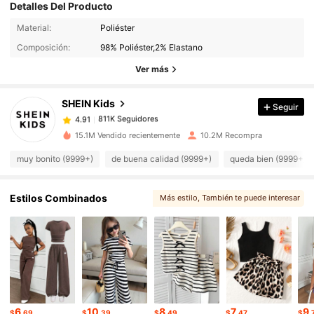
Detalles Del Producto
811K Seguidores
4.91
Material:
Poliéster
Composición:
98% Poliéster,2% Elastano
811K Seguidores
4.91
Ver más
SHEIN Kids
Seguir
811K Seguidores
4.91
s***5
pagó
Hace 1 horas
15.1M Vendido recientemente
10.2M Recompra
811K Seguidores
4.91
muy bonito (9999+)
de buena calidad (9999+)
queda bien (9999+)
811K Seguidores
4.91
Estilos Combinados
Más estilo
, También te puede interesar
, Puede que te guste
, Te podría gustar
811K Seguidores
4.91
811K Seguidores
4.91
6
10
8
7
9
$
.69
$
.39
$
.49
$
.47
$
.