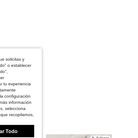
e solicitas y
odo" o establecer
do",
cer
r tu experiencia
ctamente
la configuración
 más información
es, selecciona
 que recopilamos,
ar Todo