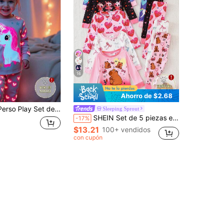
16
Ahorro de $2.68
 piezas con body y leggings con estampado de unicornio lindo para bebés niñas
Sleeping Sprout
SHEIN Set de 5 piezas entrega aleatoria, Set de 2 piezas Traje de pantalón de manga larga para bebé niña, rosa, morado, negro, blanco, estampado de dibujos animados, panda, unicornio, arcoíris, minimalista casual cómodo y suave para todas las estaciones
-17%
$13.21
100+ vendidos
con cupón