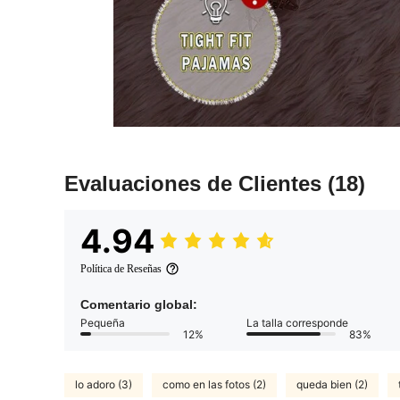
Evaluaciones de Clientes
(18)
4.94
Política de Reseñas
Comentario global:
Pequeña
La talla corresponde
12%
83%
lo adoro (3)
como en las fotos (2)
queda bien (2)