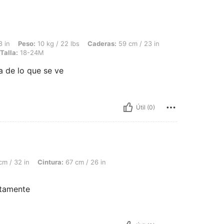
0 kg / 22 lbs, Caderas: 59 cm / 23 in, Cintura: 44 cm / 17 in, Busto: 41 cm / 16 in
8 in
Peso:
10 kg / 22 lbs
Caderas:
59 cm / 23 in
Talla:
18-24M
a de lo que se ve
Útil (0)
intura: 67 cm / 26 in, Busto: 79 cm / 31 in, Color: Azul, Talla: 18-24M
cm / 32 in
Cintura:
67 cm / 26 in
ctamente