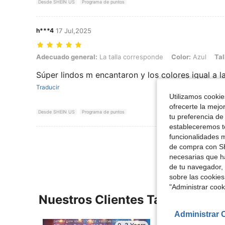
Desde SHEIN US
Programa de puntos
h***4
17 Jul,2025
Adecuado general: La talla corresponde, Color: Azul, Talla: 12-18M
Adecuado general:
La talla corresponde
Color:
Azul
Tal
Súper lindos m encantaron y los colores igual a l
Traducir
Utilizamos cookies
ofrecerte la mejo
Desde SHEIN US
Programa de puntos
tu preferencia de
estableceremos to
funcionalidades m
Ver Más Re
de compra con SH
necesarias que h
de tu navegador, 
sobre las cookies
"Administrar coo
Nuestros Clientes También Vie
Administrar 