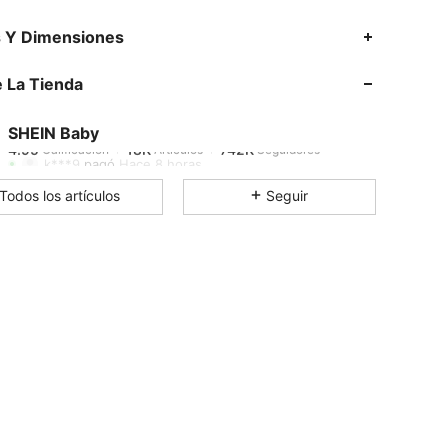
4.95
18K
742K
s Y Dimensiones
 La Tienda
4.95
18K
742K
SHEIN Baby
4.95
18K
742K
k***9
pagó
Hace 8 horas
Todos los artículos
Seguir
4.95
18K
742K
4.95
18K
742K
4.95
18K
742K
4.95
18K
742K
4.95
18K
742K