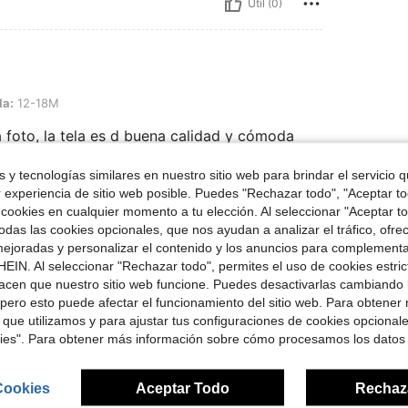
Útil (0)
la:
12-18M
a foto, la tela es d buena calidad y cómoda
 y tecnologías similares en nuestro sitio web para brindar el servicio qu
r experiencia de sitio web posible. Puedes "Rechazar todo", "Aceptar t
Útil (0)
 cookies en cualquier momento a tu elección. Al seleccionar "Aceptar to
das las cookies opcionales, que nos ayudan a analizar el tráfico, ofre
ejoradas y personalizar el contenido y los anuncios para complementa
señas
EIN. Al seleccionar "Rechazar todo", permites el uso de cookies estri
acen que nuestro sitio web funcione. Puedes desactivarlas cambiando 
pero esto puede afectar el funcionamiento del sitio web. Para obtener
 que utilizamos y para ajustar tus configuraciones de cookies opcional
kies". Para obtener más información sobre cómo procesamos los datos
ron
Cookies
Aceptar Todo
Rechaz