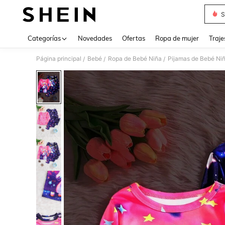
S
Use up 
Categorías
Novedades
Ofertas
Ropa de mujer
Traje
Página principal
Bebé
Ropa de Bebé Niña
Pijamas de Bebé Ni
/
/
/