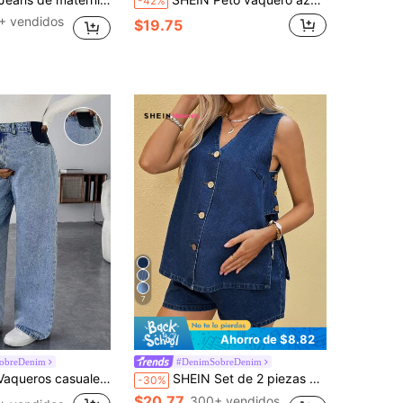
-42%
+ vendidos
$19.75
7
Ahorro de $8.82
obreDenim
#DenimSobreDenim
 vaqueros anchos y rectos, vaqueros casuales sueltos y azules para mujeres, vaqueros amplios de cintura alta para Acción de Gracias
SHEIN Set de 2 piezas de top sin mangas con cuello en V y botones delanteros sólidos y shorts de mezclilla para maternidad
-30%
$20.77
300+ vendidos