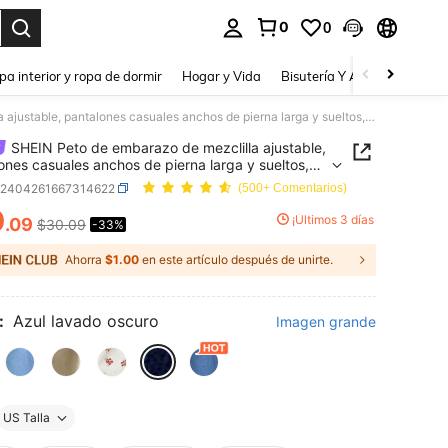
0
0
a. Press Enter to select.
pa interior y ropa de dormir
Hogar y Vida
Bisutería Y Accesorios
Be
SHEIN Peto de embarazo de mezclilla ajustable, pantalones casuales anchos de pierna larga y sueltos, azul
SHEIN Peto de embarazo de mezclilla ajustable,
ones casuales anchos de pierna larga y sueltos,
z2404261667314622
(500+ Comentarios)
0
¡Últimos 3 días
.09
$30.09
-33%
ICE AND AVAILABILITY
Ahorra
$1.00
en este artículo después de unirte.
:
Azul lavado oscuro
Imagen grande
US Talla