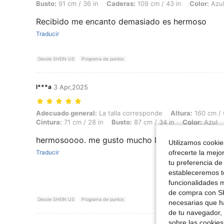
Busto:
91 cm / 36 in
Caderas:
109 cm / 43 in
Color:
Azu
Recibido me encanto demasiado es hermoso
Traducir
Desde SHEIN US
Programa de puntos
l***a
3 Apr,2025
Adecuado general: La talla corresponde, Altura: 160 cm / 63 in, Peso: 
Adecuado general:
La talla corresponde
Altura:
160 cm / 
Cintura:
71 cm / 28 in
Busto:
87 cm / 34 in
Color:
Azul
hermosoooo. me gusto mucho la tela es liviana
Utilizamos cookies
ofrecerte la mejo
Traducir
tu preferencia de
estableceremos to
funcionalidades m
de compra con SH
Desde SHEIN US
Programa de puntos
necesarias que h
de tu navegador, 
sobre las cookies