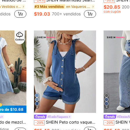
-24%
-30%
$20.85
en Vestidos vaqueros de maternidad
en Vaqueros de maternidad
200
#3 Más vendidos
con cupón
$19.03
didos
700+ vendidos
5
9
ro de $10.68
a
#EstiloVaquero
#DenimS
ios casuales, vestido de vacaciones, vestido de Pascua, vestido de maternidad diario, vestido de mezclilla con tirantes con botones y volantes en capas
SHEIN Peto corto vaquero con puño para maternidad, color azul
SHEIN Vaqueros casuales sueltos y azules para embarazadas,
-29%
-29%
didos