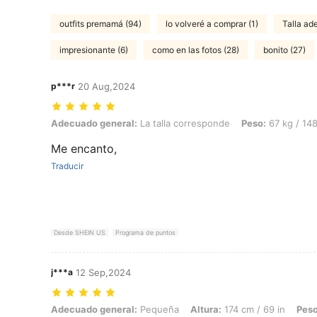
outfits premamá (94)
lo volveré a comprar (1)
Talla ad
impresionante (6)
como en las fotos (28)
bonito (27)
p***r
20 Aug,2024
Adecuado general: La talla corresponde, Peso: 67 kg / 148 lbs, Color
Adecuado general:
La talla corresponde
Peso:
67 kg / 148
Me encanto,
Traducir
Desde SHEIN US
Programa de puntos
j***a
12 Sep,2024
Adecuado general: Pequeña, Altura: 174 cm / 69 in, Peso: 40 kg / 88 l
Adecuado general:
Pequeña
Altura:
174 cm / 69 in
Peso