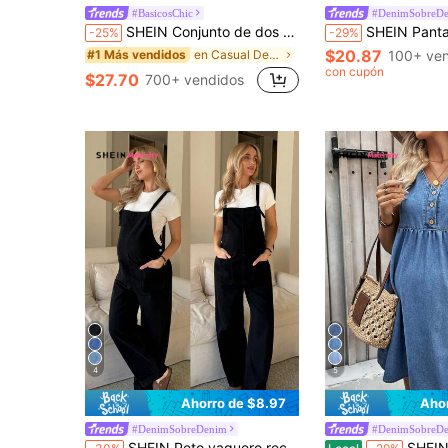
#BasicosChic
#DenimSobreD
SHEIN Conjunto de dos piezas de mezclilla para maternidad, ideal para verano, carnaval, viajes, graduación, estilo Y2K, fiesta, boda, elegante, casual, playa y graduación. Mono de maternidad de algodón 100% con cuello en V sin mangas y piernas anchas para comodidad en el verano.
SHEIN Pantalones vaqueros de maternidad de cintura alta, cómodos, de pierna ancha, de color azul oscuro, de mezclilla, con cintura elástica y ajuste holgado, para mujeres embaraz
-25%
-29%
$20.87
en Casual Denim de maternidad
100+ ve
#1 Más vendidos
con cupón
$27.70
700+ vendidos
4
5
Ahorro de $8.97
Aho
#DenimSobreDenim
#DenimSobreD
SHEIN Peto vaquero recto de maternidad de unicolor con bolsillo, versátil para mujer, adecuado para primavera a verano, Día de San Valentín, carnaval, ir al trabajo, vacaciones, graduación, estilo Y2K, fiesta, boda, elegante, casual, cómodo para uso diario
SHEIN Vestido de mezclilla azul sin mangas con cuello en V y botones en la mitad del frente, apropiado para el embarazo, para primavera/verano, vacaciones, verano azul, atuendos de 