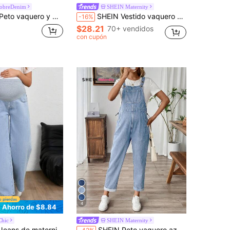
obreDenim
SHEIN Maternity
mono de maternidad, peto azul casual y suelto
SHEIN Vestido vaquero casual y holgado para mujeres embarazadas con cuello en U, sin mangas, tirantes anchos, plisado y bolsillo, de unicolor
-16%
$28.21
70+ vendidos
con cupón
4
Ahorro de $8.84
Chic
SHEIN Maternity
rnidad, unicolor, moda adecuada para el verano
SHEIN Peto vaquero azul de maternidad con dobladillo enrollado