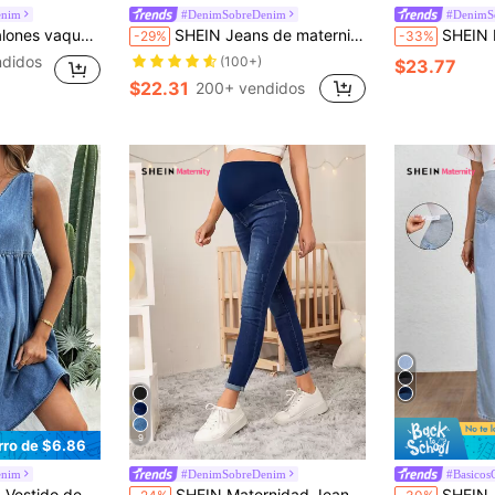
enim
#DenimSobreDenim
#DenimS
adas en invierno, primavera, Navidad, Año Nuevo, Acción de Gracias, para ir a trabajar, vacaciones, graduación, estilo chic y2k, fiesta, boda, elegante y casual
SHEIN Jeans de maternidad con efecto desgastado y bloque de color de talle alto
SHEIN Peto vaquero y 
-29%
-33%
ndidos
(100+)
$23.77
$22.31
200+ vendidos
9
rro de $6.86
enim
#DenimSobreDenim
#Basicos
vacaciones para mujer, Pascua, primavera, occidental, atuendos de oficina para mujer, atuendos de rave, vestido de baby shower, cottagecore, atuendos de campo para mujer, elegante, vestido de playa, vestido de graduación, vestido de vacaciones, vestido de Pascua, vestido de verano, regalo para el Día de la Madre/Mamá/Madre/Mamá/Día de la Madre
SHEIN Maternidad Jeans ajustados desgarro de talle alto
SHEIN Jeans de mate