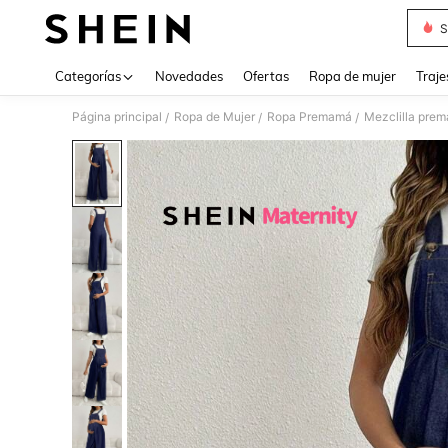
S
Use up 
Categorías
Novedades
Ofertas
Ropa de mujer
Traje
Página principal
Ropa de Mujer
Ropa Premamá
Mezclilla pre
/
/
/