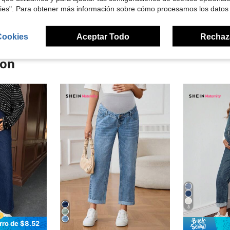
señas
kies". Para obtener más información sobre cómo procesamos los datos
Cookies
Aceptar Todo
Rechaz
ron
8
rro de $8.52