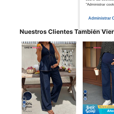
Ver Más Re
"Administrar coo
Administrar 
Nuestros Clientes También Vie
4
Aho