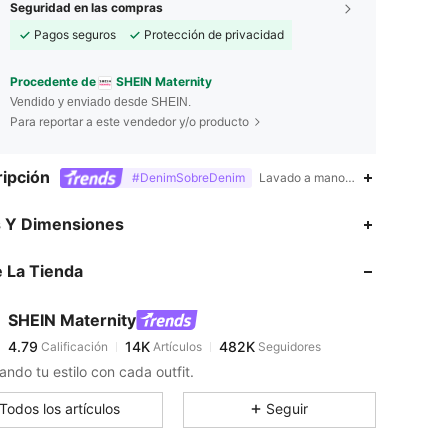
Seguridad en las compras
Pagos seguros
Protección de privacidad
Procedente de
SHEIN Maternity
Vendido y enviado desde SHEIN.
Para reportar a este vendedor y/o producto
ipción
#DenimSobreDenim
Lavado a mano o limpieza en seco
4.79
14K
482K
s Y Dimensiones
 La Tienda
4.79
14K
482K
SHEIN Maternity
4.79
14K
482K
Calificación
Artículos
Seguidores
k***7
pagó
Hace 1 día
ando tu estilo con cada outfit.
4.79
14K
482K
Todos los artículos
Seguir