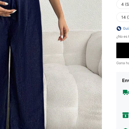
4 (S
14 
Guí
¿No es t
Gana h
Env