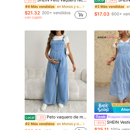
-30%
Local
-29%
en Monos y overoles vaqueros de maternidad
#4 Más vendidos
#3 Más vendidos
$21.32
200+ vendidos
$17.03
600+ ven
con cupón
Ahor
Peto vaquero de maternidad de pierna ancha y larga con ajuste holgado y tirantes ajustables, color azul
#vaquera coster
Local
-3%
SHEIN Vestido de mezclilla casual de maternidad, vestido de fiesta elegante, vestido de playa, vestido de graduación, vestido de fiesta, vestido de negoc
-30%
en Monos y overoles vaqueros de maternidad
#2 Más vendidos
$25.11
100+ ven