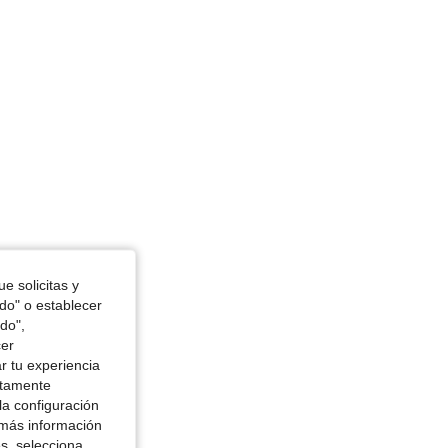
in, Color: Azul, Talla: XXL
e solicitas y
odo" o establecer
do",
cer
r tu experiencia
ctamente
la configuración
 más información
es, selecciona