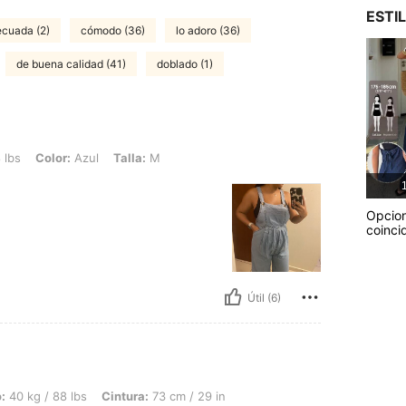
ESTI
ecuada (2)
cómodo (36)
lo adoro (36)
de buena calidad (41)
doblado (1)
: Azul, Talla: M
 lbs
Color:
Azul
Talla:
M
1
Opcio
coinci
Útil (6)
bs, Cintura: 73 cm / 29 in, Busto: 91 cm / 36 in, Caderas: 109 cm / 43 in, Color: Az
:
40 kg / 88 lbs
Cintura:
73 cm / 29 in