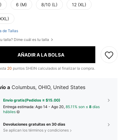
)
6 (M)
8/10 (L)
12 (XL)
(XXL)
a de Tallas
u talla? Dime cuál es tu talla
AÑADIR A LA BOLSA
asta
20
puntos SHEIN calculados al finalizar la compra.
ío a
Columbus, OHIO, United States
Envío gratis(Pedidos ≥ $15.00)
Entrega estimada:
Ago 14 - Ago 20,
85.11% son ≤
8
días
hábiles
Devoluciones gratuitas en 30 días
Se aplican los términos y condiciones