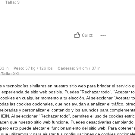
l
Talla:
S
Útil (3)
57 kg / 126 lbs, Caderas: 94 cm / 37 in, Cintura: 71 cm / 28 in, Busto: 87 cm / 34 
63 in
Peso:
57 kg / 126 lbs
Caderas:
94 cm / 37 in
Talla:
XXL
 y tecnologías similares en nuestro sitio web para brindar el servicio qu
r experiencia de sitio web posible. Puedes "Rechazar todo", "Aceptar t
 cookies en cualquier momento a tu elección. Al seleccionar "Aceptar to
das las cookies opcionales, que nos ayudan a analizar el tráfico, ofre
ejoradas y personalizar el contenido y los anuncios para complementa
EIN. Al seleccionar "Rechazar todo", permites el uso de cookies estri
Útil (2)
acen que nuestro sitio web funcione. Puedes desactivarlas cambiando 
pero esto puede afectar el funcionamiento del sitio web. Para obtener
 que utilizamos y para ajustar tus configuraciones de cookies opcional