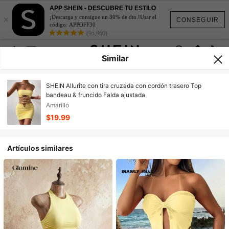
APP SHEIN - DESCUBRE TU ESTILO
×
¡Descarga y consigue un 30% de dto.!Usar el
CONSEGUIR
código: APPOFF30
(95,960)
Similar
SHEIN Allurite con tira cruzada con cordón trasero Top
bandeau & fruncido Falda ajustada
Amarillo
$19.99
Artículos similares