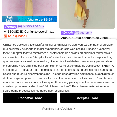
#1 Más vendidos
en Gran calidad Conjuntos de dos piezas a juego
Ahorro de $4.96
Ahorro de $3.88
¡Casi agotado!
#5 Más vendidos
en Mujeres elegantes Coordenadas
10+ Dice "lo adoro"
#1 Más vendidos
#1 Más vendidos
en Gran calidad Conjuntos de dos piezas a juego
en Gran calidad Conjuntos de dos piezas a juego
Conjunto de top sin mangas de cuel
¡Casi agotado!
Rovax
lo redondo negro con calados y sho
¡Casi agotado!
¡Casi agotado!
30+ Dice "queda bien"
#5 Más vendidos
#5 Más vendidos
en Mujeres elegantes Coordenadas
en Mujeres elegantes Coordenadas
Rovax Conjunto de dos piezas de s
rts para mujer, moda de verano, cas
9.2k+ vendidos
10+ Dice "lo adoro"
10+ Dice "lo adoro"
#1 Más vendidos
en Gran calidad Conjuntos de dos piezas a juego
Ahorro de $9.97
horts para mujer con estampado de
¡Casi agotado!
¡Casi agotado!
ual, sexy, elegante, para fiestas y v
leopardo, top corto ajustado de ver
¡Casi agotado!
14
3.4k+ vendidos
30+ Dice "queda bien"
30+ Dice "queda bien"
#5 Más vendidos
en Mujeres elegantes Coordenadas
acaciones
$
.21
-21%
con cupón
MISSGUIDED
ano + shorts casuales de cintura alt
10+ Dice "lo adoro"
¡Casi agotado!
5
a con elástico
$
.63
-47%
MISSGUIDED Conjunto coordinado
Aloruh
30+ Dice "queda bien"
de top corto de manga corta con de
Solo quedan 1
Aloruh Nuevo conjunto de 2 piezas
talles metálicos cortados y falda m
22
con camiseta de cuello drapeado li
Solo quedan 9
axi con detalle fruncido en la cintur
$
.20
-31%
viana y falda con abertura alta, rom
Utilizamos cookies y tecnologías similares en nuestro sitio web para brindar el servicio
a
11
ántico para vacaciones en la playa
que solicitas y ofrecerte la mejor experiencia de sitio web posible. Puedes "Rechazar
$
.61
-61%
todo", "Aceptar todo" o establecer tu preferencia de cookies en cualquier momento a tu
elección. Al seleccionar "Aceptar todo", estableceremos todas las cookies opcionales,
que nos ayudan a analizar el tráfico, ofrecer funcionalidades mejoradas y personalizar
el contenido y los anuncios para complementar tu experiencia de compra con SHEIN. Al
seleccionar "Rechazar todo", permites el uso de cookies estrictamente necesarias que
hacen que nuestro sitio web funcione. Puedes desactivarlas cambiando la configuración
de tu navegador, pero esto puede afectar el funcionamiento del sitio web. Para obtener
más información sobre las cookies que utilizamos y para ajustar tus configuraciones de
cookies opcionales, selecciona "Administrar cookies". Para obtener más información
Mostrar artículos similares con stock
Ver todo
sobre cómo procesamos los datos que recopilamos,
9
Rechazar Todo
Aceptar Todo
Lo sentimos, este producto está agotado.
14
Ahorro de $1.50
Administrar Cookies
Ahorro de $2.10
AGOTADO
Franclia Conjunto de 2 piezas de to
¡Casi agotado!
p de tirantes a rayas y shorts casua
#1 Más vendidos
en Trajes de dos piezas para mujer
80+ Dice "sin olor"
INAWLY Solva Conjunto de 2 pieza