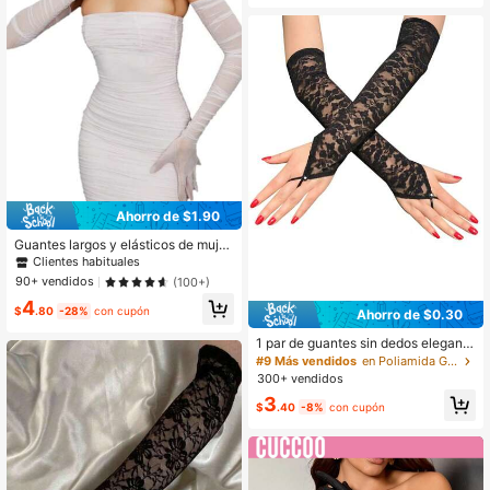
ad
Ahorro de $1.90
Guantes largos y elásticos de mujer
de malla y tul transparente con plie
Clientes habituales
gues, disfraz para fiesta, ópera, bail
90+ vendidos
(100+)
e de los años 20, Halloween, Navid
4
ad, boda, verano
$
.80
-28%
con cupón
Ahorro de $0.30
1 par de guantes sin dedos elegante
s de poliéster transparente con esta
#9 Más vendidos
en Poliamida Guantes de mujer
mpado floral ditsy y cristales, transp
300+ vendidos
irables y ligeros para uso casual, fie
3
stas y todas las estaciones
$
.40
-8%
con cupón