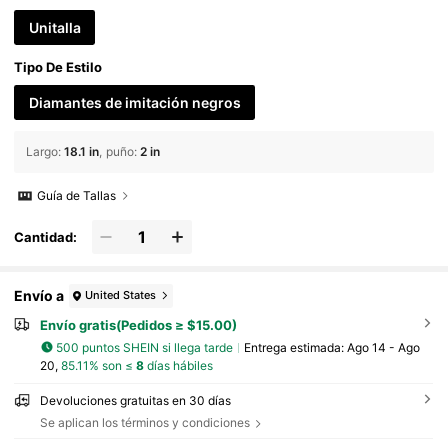
Unitalla
Tipo De Estilo
Diamantes de imitación negros
Largo
:
18.1 in
puño
:
2 in
Guía de Tallas
Cantidad:
Envío a
United States
Envío gratis(Pedidos ≥ $15.00)
500 puntos SHEIN si llega tarde
Entrega estimada:
Ago 14 - Ago
20,
85.11% son ≤
8
días hábiles
Devoluciones gratuitas en 30 días
Se aplican los términos y condiciones