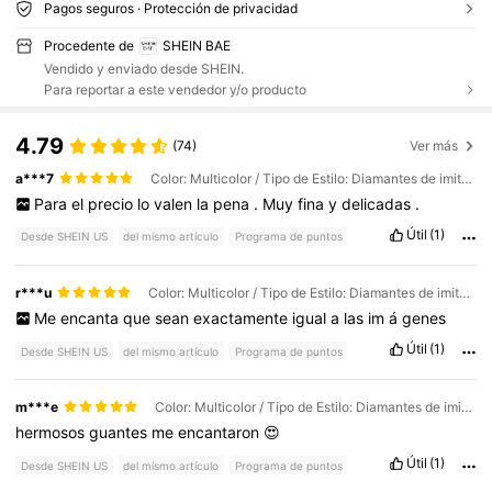
Pagos seguros · Protección de privacidad
Procedente de
SHEIN BAE
Vendido y enviado desde SHEIN.
Para reportar a este vendedor y/o producto
4.79
(74)
Ver más
a***7
Color: Multicolor / Tipo de Estilo: Diamantes de imitación negros / Talla: Unitalla
Para
el
precio
lo
valen
la
pena
.
Muy
fina
y
delicadas
.
Útil
(1)
Desde SHEIN US
del mismo artículo
Programa de puntos
r***u
Color: Multicolor / Tipo de Estilo: Diamantes de imitación negros / Talla: Unitalla
Me
encanta
que
sean
exactamente
igual
a
las
im
á
genes
Útil
(1)
Desde SHEIN US
del mismo artículo
Programa de puntos
m***e
Color: Multicolor / Tipo de Estilo: Diamantes de imitación negros / Talla: Unitalla
hermosos
guantes
me
encantaron
😍
Útil
(1)
Desde SHEIN US
del mismo artículo
Programa de puntos