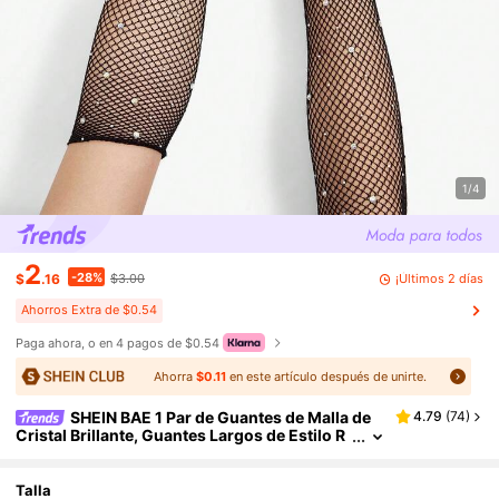
1/4
2
-28%
¡Últimos 2 días
$
.16
$3.00
Ahorros Extra de $0.54
Paga ahora, o en 4 pagos de $0.54
Ahorra
$0.11
en este artículo después de unirte.
SHEIN BAE 1 Par de Guantes de Malla de
4.79
(
74
)
Cristal Brillante, Guantes Largos de Estilo R
etro Bohemio, Guantes para Decorar Fiesta
s, Clubes Nocturnos y Actuaciones
Talla