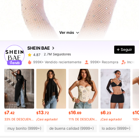
2.7M Seguidores
4.87
2.7M Seguidores
4.87
Ver más
SHEIN BAE
Seguir
2.7M Seguidores
4.87
c***e
pagó
Hace 1 día
999K+ Vendido recientemente
999K+ Recompra
Increm
2.7M Seguidores
4.87
2.7M Seguidores
4.87
2.7M Seguidores
4.87
7
13
16
6
1
$
.42
$
.72
$
.69
$
.23
$
33% DE DESCUENTO
¡Casi agotado!
11% DE DESCUENTO
¡Casi agotado!
100
2.7M Seguidores
4.87
muy bonito (9999+)
de buena calidad (9999+)
lo adoro (9999+)