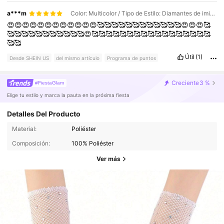
a***m
Color: Multicolor / Tipo de Estilo: Diamantes de imitación negros / Talla: Unitalla
😍😍😍😍😍😍😍😍😍😍😍😍🥰🥰🥰🥰🥰🥰🥰🥰🥰🥰🥰🥰😍😍😍🥰
🥰🥰🥰🥰🥰🥰🥰🥰🥰🥰🥰😍🥰🥰🥰🥰🥰🥰🥰🥰🥰🥰🥰🥰🥰🥰🥰🥰🥰
🥰🥰
Útil
(1)
Desde SHEIN US
del mismo artículo
Programa de puntos
Creciente
3 %
#FiestaGlam
Elige tu estilo y marca la pauta en la próxima fiesta
Detalles Del Producto
Material:
Poliéster
Composición:
100% Poliéster
Ver más