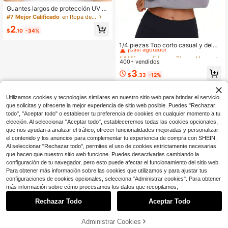
Guantes largos de protección UV 5
3% Spandex, color negro, adecuad
#7 Mejor Calificado
en Ropa de mano
os para discoteca, boda, actuación
2
y ocasiones de Halloween
$
.10
-34%
#4 Más vendidos
en Blanco Mangas de brazo para mujer
¡Casi agotado!
1/4 piezas Top corto casual y delga
do para mujer con apertura frontal, t
#4 Más vendidos
#4 Más vendidos
en Blanco Mangas de brazo para mujer
en Blanco Mangas de brazo para mujer
op corto con manga tipo capa fresc
400+ vendidos
¡Casi agotado!
¡Casi agotado!
a para cubrir
#4 Más vendidos
en Blanco Mangas de brazo para mujer
3
$
.33
-12%
¡Casi agotado!
Utilizamos cookies y tecnologías similares en nuestro sitio web para brindar el servicio
que solicitas y ofrecerte la mejor experiencia de sitio web posible. Puedes "Rechazar
todo", "Aceptar todo" o establecer tu preferencia de cookies en cualquier momento a tu
elección. Al seleccionar "Aceptar todo", estableceremos todas las cookies opcionales,
que nos ayudan a analizar el tráfico, ofrecer funcionalidades mejoradas y personalizar
el contenido y los anuncios para complementar tu experiencia de compra con SHEIN.
Al seleccionar "Rechazar todo", permites el uso de cookies estrictamente necesarias
que hacen que nuestro sitio web funcione. Puedes desactivarlas cambiando la
configuración de tu navegador, pero esto puede afectar el funcionamiento del sitio web.
Para obtener más información sobre las cookies que utilizamos y para ajustar tus
configuraciones de cookies opcionales, selecciona "Administrar cookies". Para obtener
más información sobre cómo procesamos los datos que recopilamos,
Rechazar Todo
Aceptar Todo
Administrar Cookies
¡28% DE DESCUENTO!
AÑADIR A LA BOLSA