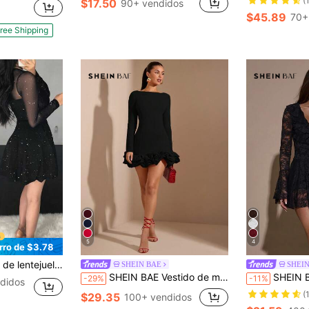
(
$17.50
90+ vendidos
$45.89
70+
ree Shipping
5
4
rro de $3.78
e corte ajustado, adecuado para todas las estaciones en color negro
SHEIN BAE
SHEI
SHEIN BAE Vestido de manga larga elegante, rojo, de tutú, dulce, para Año Nuevo, ropa de Navidad, ropa de verano, ropa de invierno, ropa de otoño
SHEIN BAE Vestido mini elegante de manga
-29%
-11%
didos
(
$29.35
100+ vendidos