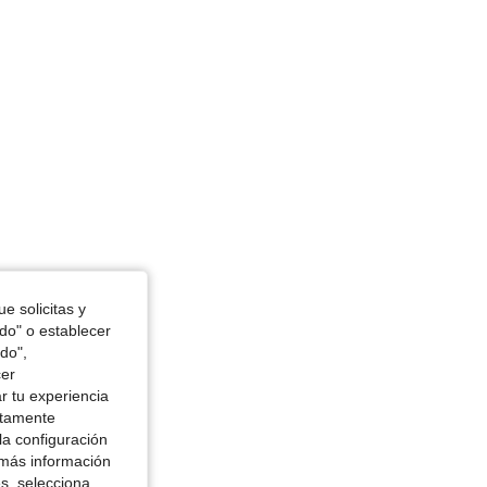
e solicitas y
odo" o establecer
do",
cer
r tu experiencia
ctamente
la configuración
 más información
es, selecciona