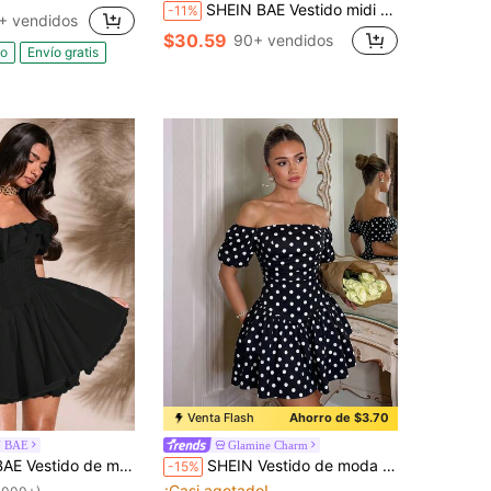
SHEIN BAE Vestido midi con panel de encaje negro y dobladillo con volantes para mujeres
-11%
+ vendidos
$30.59
90+ vendidos
do
Envío gratis
Venta Flash
Ahorro de $3.70
N BAE
Glamine Charm
tirantes caídos, mangas de pétalos de encaje, dobladillo con volantes de unicolor y ribete de encaje de bustier dulce
SHEIN Vestido de moda elegante, lindo y sexy con estampado de lunares en blanco y negro para mujer, adecuado para uso casual, vacaciones, citas románticas, fiestas festivas, campus, uso diario, vestido de princesa elegante y lindo
-15%
¡Casi agotado!