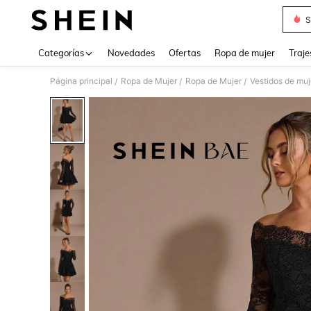
S
Use up 
Categorías
Novedades
Ofertas
Ropa de mujer
Traje
Página principal
Ropa de Mujer
Ropa de Mujer
Vestidos de muj
/
/
/