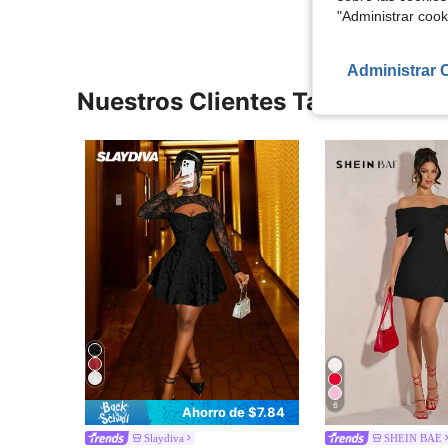
"Administrar coo
Administrar 
Nuestros Clientes También Vie
6
Ahorro de $7.84
Slaydiva
SHEIN BAE