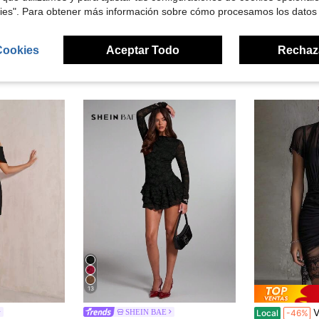
kies". Para obtener más información sobre cómo procesamos los datos
Cookies
Aceptar Todo
Rechaz
ron
13
Vestido de en
SHEIN BAE
Local
-46%