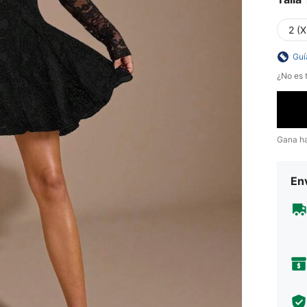
2 (X
Guí
¿No es t
Gana h
Env