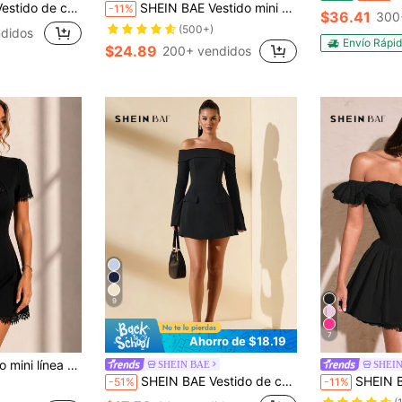
decuado para fiesta, cita nocturna, salir de noche en otoño e invierno
SHEIN BAE Vestido mini elegante de manga larga con encaje y dobladillo con volantes en color borgoña sólido, adecuado para citas, salidas con amigas, fiestas de cumpleaños, San Valentín, club
-11%
$36.41
300
(500+)
didos
Envío Rápi
$24.89
200+ vendidos
9
7
Ahorro de $18.19
anga corta, cintura ceñida, vestido negro corto para cita, fiesta, atuendos de club & looks para salir
SHEIN BAE
SHEI
SHEIN BAE Vestido de cóctel de manga larga y hombros descubiertos con decoración para mujer, para fiestas, noches de citas
SHEIN BAE Vestido de mujer veraniego blanco y sexy con 
-51%
-11%