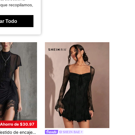
 que recopilamos,
ar Todo
Ahorro de $30.97
caje a cuadros para mujer, nuevo estilo 2026, cuello alto, falda corta de corte asimétrico con detalles de volantes, elegante traje plisado para fiestas y vacaciones en la playa.
SHEIN BAE