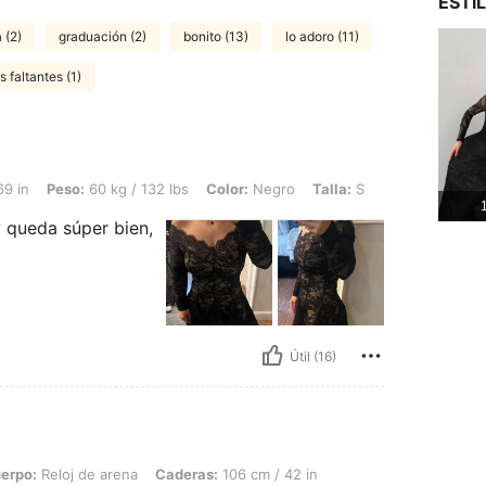
ESTI
 (2)
graduación (2)
bonito (13)
lo adoro (11)
 faltantes (1)
 60 kg / 132 lbs, Color: Negro, Talla: S
69 in
Peso:
60 kg / 132 lbs
Color:
Negro
Talla:
S
1
 queda súper bien,
Útil (16)
 de arena, Caderas: 106 cm / 42 in, Cintura: 80 cm / 31 in, Busto: 100 cm / 39 in, C
uerpo:
Reloj de arena
Caderas:
106 cm / 42 in