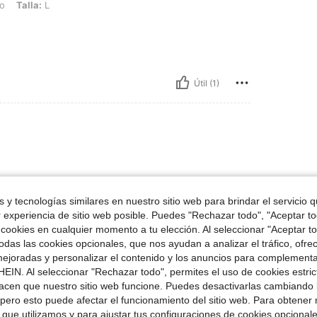
o
Talla:
L
Útil (1)
Y exacto ala medida
 y tecnologías similares en nuestro sitio web para brindar el servicio qu
r experiencia de sitio web posible. Puedes "Rechazar todo", "Aceptar t
 cookies en cualquier momento a tu elección. Al seleccionar "Aceptar to
das las cookies opcionales, que nos ayudan a analizar el tráfico, ofre
ejoradas y personalizar el contenido y los anuncios para complementa
Útil (7)
EIN. Al seleccionar "Rechazar todo", permites el uso de cookies estri
acen que nuestro sitio web funcione. Puedes desactivarlas cambiando 
pero esto puede afectar el funcionamiento del sitio web. Para obtener
señas
 que utilizamos y para ajustar tus configuraciones de cookies opcional