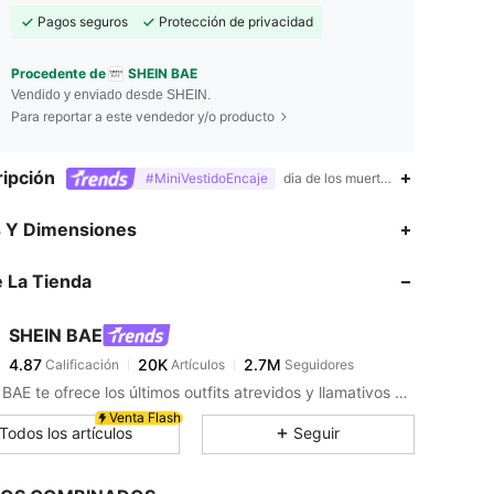
Pagos seguros
Protección de privacidad
Procedente de
SHEIN BAE
Vendido y enviado desde SHEIN.
Para reportar a este vendedor y/o producto
ipción
#MiniVestidoEncaje
dia de los muertos,90% Poliamida
s Y Dimensiones
 La Tienda
4.87
20K
2.7M
SHEIN BAE
4.87
20K
2.7M
Calificación
Artículos
Seguidores
SHEIN BAE te ofrece los últimos outfits atrevidos y llamativos para tu próxima noche divertida.
Venta Flash
4.87
20K
2.7M
Todos los artículos
Seguir