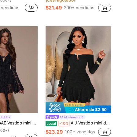
1000+)
$21.49
 vendidos
200+ vendidos
Ahorro de $2.50
N BAE
AIJ-Amarilo
 larga con cuello en V profundo, empalmado con encaje y lazo delantero en unicolor
AIJ Vestido mini de manga larga con hombros abiertos, volantes y botones metálicos asimétricos, unicolor amarillo, elegante y casual para uso diario, vestido de fiesta de Navidad, para mujer en otoño/invierno y primavera, color negro
Local
-10%
100+)
$23.29
100+ vendidos