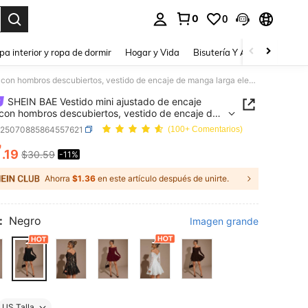
0
0
a. Press Enter to select.
pa interior y ropa de dormir
Hogar y Vida
Bisutería Y Accesorios
Be
SHEIN BAE Vestido mini ajustado de encaje negro con hombros descubiertos, vestido de encaje de manga larga elegante y sexy para mujer, vestido de encaje negro, elegante vestido negro corto
SHEIN BAE Vestido mini ajustado de encaje
con hombros descubiertos, vestido de encaje de
larga elegante y sexy para mujer, vestido de
z25070885864557621
(100+ Comentarios)
 negro, elegante vestido negro corto
7
.19
$30.59
-11%
ICE AND AVAILABILITY
Ahorra
$1.36
en este artículo después de unirte.
:
Negro
Imagen grande
US Talla