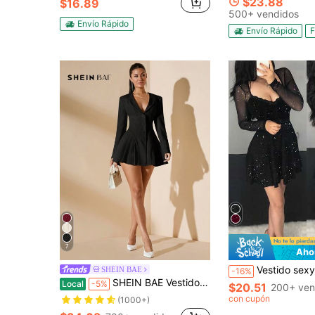
$23.88
$16.89
500+ vendidos
Envío Rápido
Envío Rápido
F
7
Aho
Vestido sexy de lentejuelas transparente, vestido de fiesta elegante d
SHEIN BAE
-16%
SHEIN BAE Vestido plisado de manga larga con cuello en V profundo y abotonadura única, elegante para mujer
Local
-5%
$20.51
200+ ven
con cupón
(1000+)