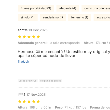
Buena portabilidad (3)
elegante (4)
como una princesa
sin olor (1)
senderismo (1)
femenino (1)
accesorios
b***m
19 Dec,2025
Adecuado general: La talla corresponde, Altura: 174 cm / 69 in, Peso:
Adecuado general:
La talla corresponde
Altura:
174 cm / 
Hermoso 🤩 me encantó ! Un estilo muy original y
aparte súper cómodo de llevar
Traducir
Desde SHEIN US
Programa de puntos
j***2
17 Nov,2025
Altura: 168 cm / 66 in, Peso: 71 kg / 157 lbs, Forma del cuerpo: Reloj
Altura:
168 cm / 66 in
Peso:
71 kg / 157 lbs
Forma del c