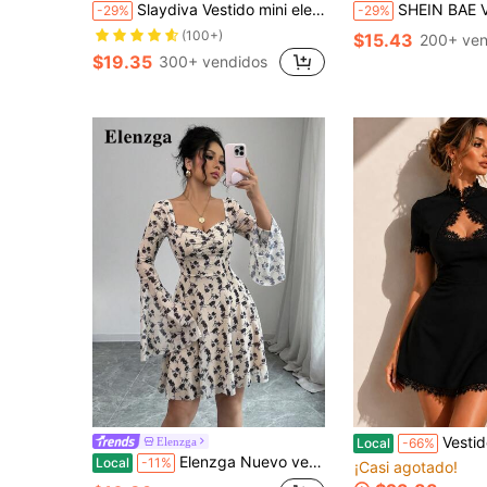
Slaydiva Vestido mini elegante, dulce y sexy de mujer con cuello hueco, manga larga y silueta evasé, de tela texturizada roja, ideal para reuniones, fiestas, clubes sexys, Año Nuevo, festivales, citas, viajes diarios, turismo, compras, atuendos de aeropuerto, brunch, invitados de boda, fiestas de cumpleaños, reuniones anuales, banquetes, San Valentín, bodas - Otoño e invierno 2025
SHEIN BAE Vestido de cóctel de mujer elegante con hombros abiertos y lazo, a
-29%
-29%
(100+)
$15.43
200+ ven
$19.35
300+ vendidos
Vestido mini línea A con ribete de encaje y recortes, m
Elenzga
Local
-66%
Elenzga Nuevo vestido de mujer con mangas abullonadas, ajustado y corto de punto con estampado de malla, con lazo en la espalda, estilo occidental casual y elegante para vacaciones y festivales, de corte ceñido para señoritas jóvenes
Local
-11%
¡Casi agotado!