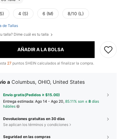
S)
4 (S)
6 (M)
8/10 (L)
a de Tallas
u talla? Dime cuál es tu talla
AÑADIR A LA BOLSA
asta
27
puntos SHEIN calculados al finalizar la compra.
ío a
Columbus, OHIO, United States
Envío gratis(Pedidos ≥ $15.00)
Entrega estimada:
Ago 14 - Ago 20,
85.11% son ≤
8
días
hábiles
Devoluciones gratuitas en 30 días
Se aplican los términos y condiciones
Seguridad en las compras