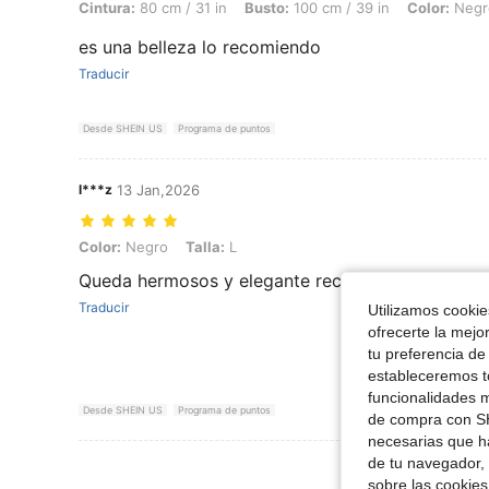
Cintura:
80 cm / 31 in
Busto:
100 cm / 39 in
Color:
Negr
es una belleza lo recomiendo
Traducir
Desde SHEIN US
Programa de puntos
l***z
13 Jan,2026
Color: Negro, Talla: L
Color:
Negro
Talla:
L
Queda hermosos y elegante recondedado 100%, 
Traducir
Utilizamos cookies
ofrecerte la mejo
tu preferencia de
estableceremos to
funcionalidades m
Desde SHEIN US
Programa de puntos
de compra con SH
necesarias que h
de tu navegador, 
Ver Más Re
sobre las cookies