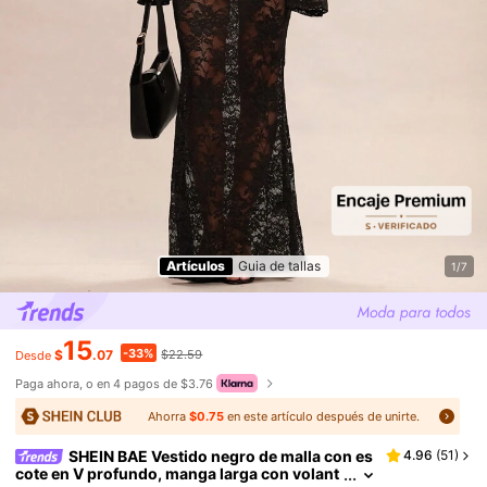
Artículos
Guia de tallas
1/7
15
-33%
$
.07
$22.59
Desde
Paga ahora, o en 4 pagos de $3.76
Ahorra
$0.75
en este artículo después de unirte.
SHEIN BAE Vestido negro de malla con es
4.96
(
51
)
cote en V profundo, manga larga con volant