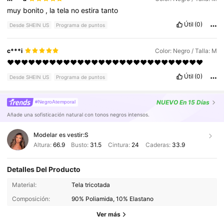
muy
bonito
,
la
tela
no
estira
tanto
Útil
(0)
Desde SHEIN US
Programa de puntos
c***i
Color: Negro / Talla: M
❤️❤️❤️❤️❤️❤️❤️❤️❤️❤️❤️❤️❤️❤️❤️❤️❤️❤️❤️❤️❤️❤️❤️❤️❤️❤️❤️❤️
Útil
(0)
Desde SHEIN US
Programa de puntos
NUEVO
En 15 Días
#NegroAtemporal
Añade una sofisticación natural con tonos negros intensos.
Modelar es vestir:
S
Altura:
66.9
Busto:
31.5
Cintura:
24
Caderas:
33.9
Detalles Del Producto
Material:
Tela tricotada
Composición:
90% Poliamida, 10% Elastano
Ver más