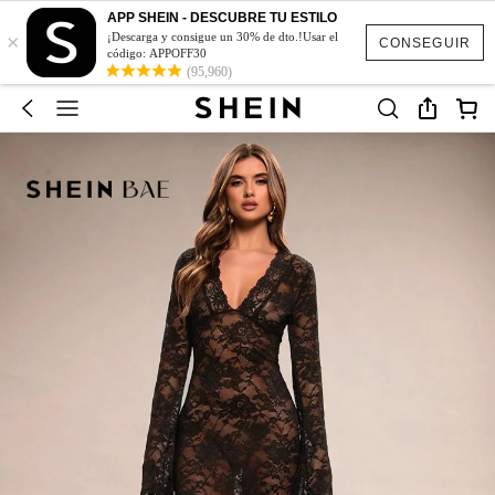
APP SHEIN - DESCUBRE TU ESTILO
×
¡Descarga y consigue un 30% de dto.!Usar el
CONSEGUIR
código: APPOFF30
(95,960)