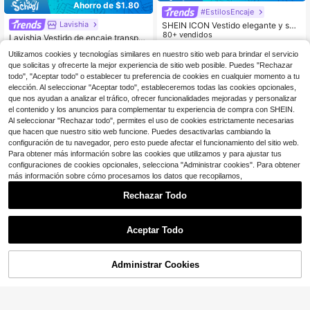
Ahorro de $1.80
#EstilosEncaje
Lavishia
SHEIN ICON Vestido elegante y sex
y de encaje transparente sin manga
80+ vendidos
Lavishia Vestido de encaje transpar
s con apertura alta para mujeres
ente sexy de moda
100+ vendidos
26
$
.09
-11%
con cupón
Utilizamos cookies y tecnologías similares en nuestro sitio web para brindar el servicio
14
$
.59
-11%
que solicitas y ofrecerte la mejor experiencia de sitio web posible. Puedes "Rechazar
todo", "Aceptar todo" o establecer tu preferencia de cookies en cualquier momento a tu
elección. Al seleccionar "Aceptar todo", estableceremos todas las cookies opcionales,
que nos ayudan a analizar el tráfico, ofrecer funcionalidades mejoradas y personalizar
el contenido y los anuncios para complementar tu experiencia de compra con SHEIN.
Al seleccionar "Rechazar todo", permites el uso de cookies estrictamente necesarias
que hacen que nuestro sitio web funcione. Puedes desactivarlas cambiando la
configuración de tu navegador, pero esto puede afectar el funcionamiento del sitio web.
Para obtener más información sobre las cookies que utilizamos y para ajustar tus
configuraciones de cookies opcionales, selecciona "Administrar cookies". Para obtener
más información sobre cómo procesamos los datos que recopilamos,
Rechazar Todo
Aceptar Todo
Administrar Cookies
¡33% DE DESCUENTO!
AÑADIR A LA BOLSA