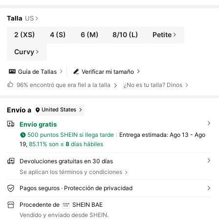
es, elegante y sensual, adecuado para el Día
de San Valentín, fiestas, citas románticas, vestid
os de dama de honor, bailes, trabajo, uso diario,
Talla
US
vestido negro, mini vestido de cumpleaños
2
(XS)
4
(S)
6
(M)
8/10
(L)
Petite
Curvy
Guía de Tallas
Verificar mi tamaño
96%
encontró que era fiel a la talla
¿No es tu talla? Dinos
Envío a
United States
Envío gratis
500 puntos SHEIN si llega tarde
Entrega estimada:
Ago 13 - Ago
19,
85.11% son ≤
8
días hábiles
Devoluciones gratuitas en 30 días
Se aplican los términos y condiciones
Pagos seguros · Protección de privacidad
Procedente de
SHEIN BAE
Vendido y enviado desde SHEIN.