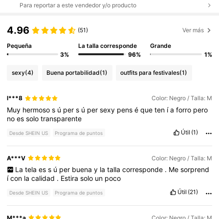
Para reportar a este vendedor y/o producto
4.96
(51)
Ver más
Pequeña
La talla corresponde
Grande
3%
96%
1%
sexy
(4)
Buena portabilidad
(1)
outfits para festivales
(1)
l***8
Color: Negro / Talla: M
Muy
hermoso
s
ú
per
s
ú
per
sexy
pens
é
que
ten
í
a
forro
pero
no
es
solo
transparente
Útil
(1)
Desde SHEIN US
Programa de puntos
A***V
Color: Negro / Talla: M
La
tela
es
s
ú
per
buena
y
la
talla
corresponde
.
Me
sorprend
í
con
la
calidad
.
Estira
solo
un
poco
Útil
(21)
Desde SHEIN US
Programa de puntos
M***a
Color: Negro / Talla: M